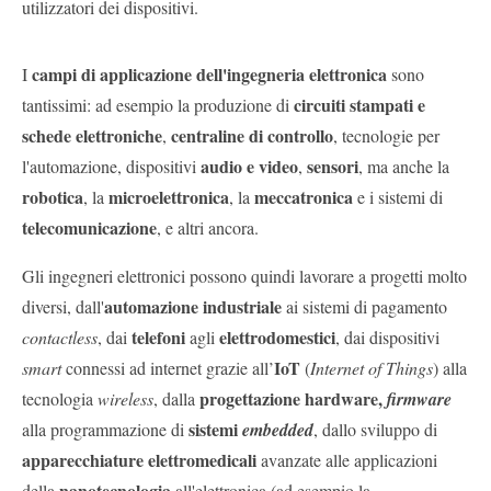
utilizzatori dei dispositivi.
campi di applicazione dell'ingegneria elettronica
I
sono
circuiti stampati e
tantissimi: ad esempio la produzione di
schede elettroniche
centraline di controllo
,
, tecnologie per
audio e video
sensori
l'automazione, dispositivi
,
, ma anche la
robotica
microelettronica
meccatronica
, la
, la
e i sistemi di
telecomunicazione
, e altri ancora.
Gli ingegneri elettronici possono quindi lavorare a progetti molto
automazione industriale
diversi, dall'
ai sistemi di pagamento
telefoni
elettrodomestici
contactless
, dai
agli
, dai dispositivi
IoT
smart
connessi ad internet grazie all’
(
Internet of Things
) alla
progettazione hardware,
tecnologia
wireless
, dalla
firmware
sistemi
alla programmazione di
embedded
, dallo sviluppo di
apparecchiature elettromedicali
avanzate alle applicazioni
nanotecnologia
della
all'elettronica (ad esempio la