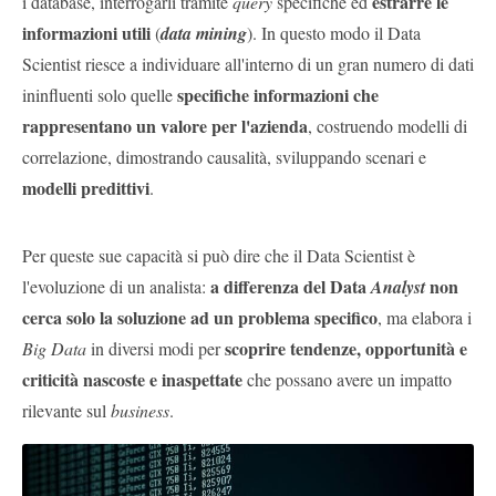
estrarre le
i database, interrogarli tramite
query
specifiche ed
informazioni utili
(
data mining
). In questo modo il Data
Scientist riesce a individuare all'interno di un gran numero di dati
specifiche informazioni che
ininfluenti solo quelle
rappresentano un valore per l'azienda
, costruendo modelli di
correlazione, dimostrando causalità, sviluppando scenari e
modelli predittivi
.
Per queste sue capacità si può dire che il Data Scientist è
a differenza del Data
non
l'evoluzione di un analista:
Analyst
cerca solo la soluzione ad un problema specifico
, ma elabora i
scoprire tendenze, opportunità e
Big Data
in diversi modi per
criticità nascoste e inaspettate
che possano avere un impatto
rilevante sul
business
.