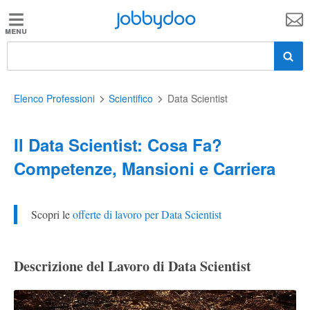
Jobbydoo
Jobbydoo
Offerte
di
lavoro
Elenco Professioni
Scientifico
Data Scientist
Il Data Scientist: Cosa Fa?
Stipendi
Competenze, Mansioni e Carriera
Elenco
professioni
Scopri le
offerte di lavoro per Data Scientist
Blog
Descrizione del Lavoro di Data Scientist