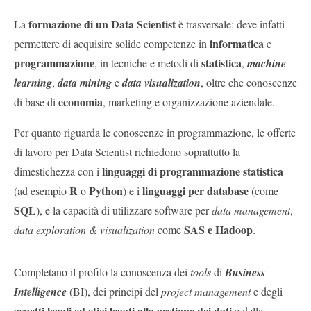
formazione di un Data Scientist
La
è trasversale: deve infatti
informatica
permettere di acquisire solide competenze in
e
programmazione
statistica
, in tecniche e metodi di
,
machine
learning
,
data mining
e
data visualization
, oltre che conoscenze
economia
di base di
, marketing e organizzazione aziendale.
Per quanto riguarda le conoscenze in programmazione, le offerte
di lavoro per Data Scientist richiedono soprattutto la
linguaggi di programmazione statistica
dimestichezza con i
R
Python
linguaggi per database
(ad esempio
o
) e i
(come
SQL
), e la capacità di utilizzare software per
data management
,
SAS e Hadoop
data exploration & visualization
come
.
Completano il profilo la conoscenza dei
tools
di
Business
Intelligence
(BI), dei principi del
project management
e degli
aspetti legali ed etici legati alla gestione dei dati
e delle