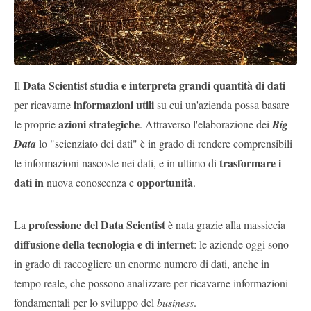
Pubblica
Offerte
Area
Data Scientist studia e interpreta grandi quantità di dati
Il
Aziende
informazioni utili
per ricavarne
su cui un'azienda possa basare
azioni strategiche
le proprie
. Attraverso l'elaborazione dei
Big
Data
lo "scienziato dei dati" è in grado di rendere comprensibili
trasformare i
le informazioni nascoste nei dati, e in ultimo di
dati in
opportunità
nuova conoscenza e
.
professione del Data Scientist
La
è nata grazie alla massiccia
diffusione della tecnologia e di internet
: le aziende oggi sono
in grado di raccogliere un enorme numero di dati, anche in
tempo reale, che possono analizzare per ricavarne informazioni
fondamentali per lo sviluppo del
business
.