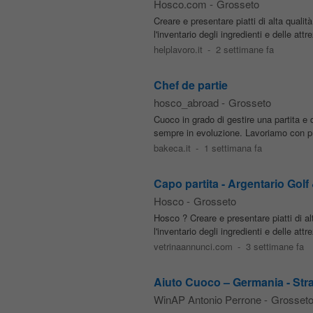
Hosco.com
-
Grosseto
Creare e presentare piatti di alta qualit
l'inventario degli ingredienti e delle at
helplavoro.it
-
2 settimane fa
Chef de partie
hosco_abroad
-
Grosseto
Cuoco in grado di gestire una partita e
sempre in evoluzione. Lavoriamo con prod
bakeca.it
-
1 settimana fa
Capo partita - Argentario Gol
Hosco
-
Grosseto
Hosco ? Creare e presentare piatti di alt
l'inventario degli ingredienti e delle att
vetrinaannunci.com
-
3 settimane fa
Aiuto Cuoco – Germania - Strau
WinAP Antonio Perrone
-
Grosset