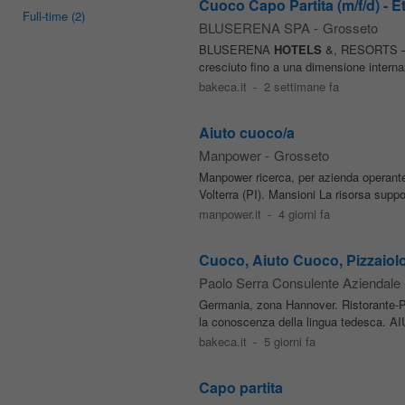
Cuoco Capo Partita (m/f/d) - 
Full-time
(2)
BLUSERENA SPA
-
Grosseto
BLUSERENA
HOTELS
&, RESORTS – C
cresciuto fino a una dimensione interna
bakeca.it
-
2 settimane fa
Aiuto cuoco/a
Manpower
-
Grosseto
Manpower ricerca, per azienda operante 
Volterra (PI). Mansioni La risorsa suppor
manpower.it
-
4 giorni fa
Cuoco, Aiuto Cuoco, Pizzaiolo
Paolo Serra Consulente Aziendale
Germania, zona Hannover. Ristorante-
la conoscenza della lingua tedesca. A
bakeca.it
-
5 giorni fa
Capo partita