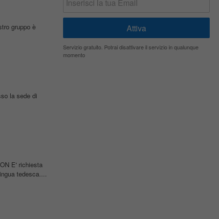
stro gruppo è
Servizio gratuito. Potrai disattivare il servizio in qualunque
momento
sso la sede di
N E' richiesta
ngua tedesca....