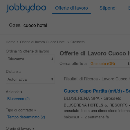
Jobbydoo
Offerte di lavoro
Stipendi
Cosa
Home
Offerte di lavoro Cuoco Hotel
Grosseto
Ordina 15 offerte di lavoro
Offerte di Lavoro Cuoco 
Rilevanza
Cerca offerte a
Grosseto (GR)
Distanza
Risultati di Ricerca - Lavoro Cuoco 
Automatica
Cuoco Capo Partita (m/f/d) - 
Aziende
BLUSERENA SPA
-
Grosseto
Bluserena
(2)
BLUSERENA
HOTELS
&, RESORTS – C
Tipo di contratto
cresciuto fino a una dimensione interna
Tempo determinato
(2)
bakeca.it
-
2 settimane fa
Orario di lavoro