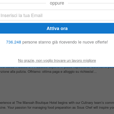
oppure
ipasti o Secondi in Germania
 Partita serio, anche con poca esperienza, motivato, creativo con tanta vogli
am in un ristorante italiano moderno con cucina a vista, situato in citt . Il...
736.248
persone stanno già ricevendo le nuove offerte!
prestigioso ristorante in germania
to
nnover cerca 1 Cuoco e 1 Pizzaiolo esperto in pizza napoletana. Cerchiamo per
ione alla pulizia. Offriamo: ottima paga e alloggio su richiesta!...
rience at The Manoah Boutique Hotel begins with our Culinary team’s commi
isine. Your passion for managing food preparation as Sous Chef will inspire yo