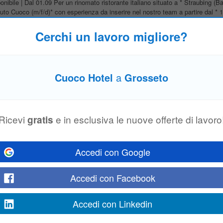
ibile | Dal 01.09 Per un rinomato ristorante italiano situato a * Straubing (Ba
uto Cuoco (m/f/d)* con esperienza da inserire nel nostro team a partire dal * 1
Cerchi un lavoro migliore?
l ristorante Dragon Garden Arnhem
o
 conosciuto come uno specialista professionale ed esperto di piatti artigianali.
Cuoco Hotel
a
Grosseto
i preparano ogni giorno i migliori pasti. Cerchiamo 3 cuochi autonomi 1....
Ricevi
e in esclusiva le nuove offerte di lavoro
gratis
ato ? Stipendio netto di 1.600 € al mese ? Vitto e alloggio inclusi ? Non è ric
Accedi con Google
 contattaci in privato.
Accedi con Facebook
o di Baviera | Fino a 3.000 € Netti | Alloggio
o
Accedi con Linkedin
a? WinAP Personalvermittlung seleziona, per un prestigioso ristorante itali
 nella cucina italiana e nel servizio la carte. Se desideri lavorare in un...