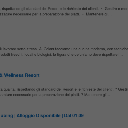
à, rispettando gli standard del Resort e le richieste dei clienti. • Gestire e mon
trezzature necessarie per la preparazione dei piatti. • Mantenere gli...
 di lavorare sotto stress. Al Colani facciamo una cucina moderna, con tecniche
otti freschi, locali e biologici, la figura che cerchiamo deve rispettare i...
f & Wellness Resort
a qualità, rispettando gli standard del Resort e le richieste dei clienti. ? Gesti
rezzature necessarie per la preparazione dei piatti. ? Mantenere gli...
bing | Alloggio Disponibile | Dal 01.09
o