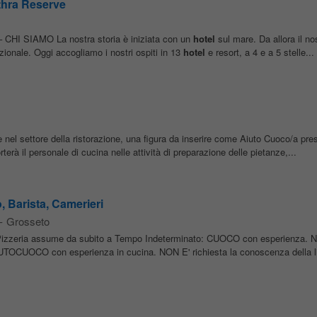
Ethra Reserve
HI SIAMO La nostra storia è iniziata con un
hotel
sul mare. Da allora il no
zionale. Oggi accogliamo i nostri ospiti in 13
hotel
e resort, a 4 e a 5 stelle...
nel settore della ristorazione, una figura da inserire come Aiuto Cuoco/a pre
terà il personale di cucina nelle attività di preparazione delle pietanze,...
, Barista, Camerieri
-
Grosseto
Pizzeria assume da subito a Tempo Indeterminato: CUOCO con esperienza. NO
IUTOCUOCO con esperienza in cucina. NON E' richiesta la conoscenza della li