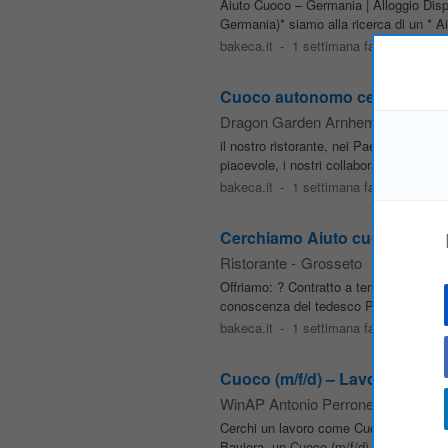
Aiuto Cuoco – Germania | Alloggio Dispon
Germania)* siamo alla ricerca di un * Ai
bakeca.it
-
1 settimana fa
Cuoco autonomo cercasi per i
Dragon Garden Arnhem
-
Grosset
il nostro ristorante, nei Paesi Bassi, è
piacevole, i nostri collaboratori dedicat
bakeca.it
-
1 settimana fa
Cerchiamo Aiuto cuoco
Ristorante
-
Grosseto
Offriamo: ? Contratto a tempo indetermin
conoscenza del tedesco Per informazioni
bakeca.it
-
1 settimana fa
Cuoco (m/f/d) – Lavoro a Monac
WinAP Antonio Perrone
-
Grosset
Cerchi un lavoro come Cuoco in Germani
Baviera, un Cuoco (m/f/d) con esperienza