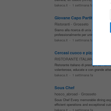
bakeca.it
-
1 settimana fa
Giovane Capo Partita agli Ant
Ristoranti
-
Grosseto
Siamo alla ricerca di un/a giovane Capo
professionalmente per unirsi al nostro te
bakeca.it
-
1 settimana fa
Cercasi cuoco e pizzaiolo per 
RISTORANTE ITALIANO
-
Grosse
Ristorante italiano di prestigio ad Ha
volenterose, educate e con grande attenz
bakeca.it
-
1 settimana fa
Sous Chef
hosco_abroad
-
Grosseto
Sous Chef Every memorable dining expe
efficient operations and exceptional cu
bakeca.it
-
1 settimana fa