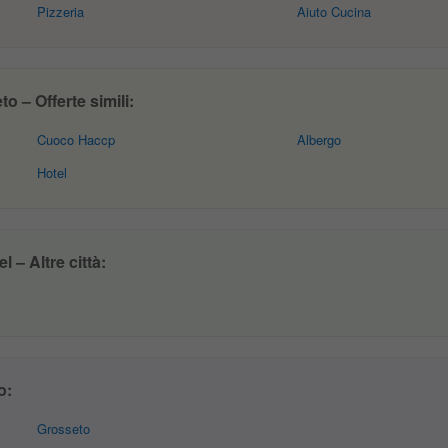
Pizzeria
Aiuto Cucina
 – Offerte simili:
Cuoco Haccp
Albergo
Hotel
 – Altre città:
o:
Grosseto