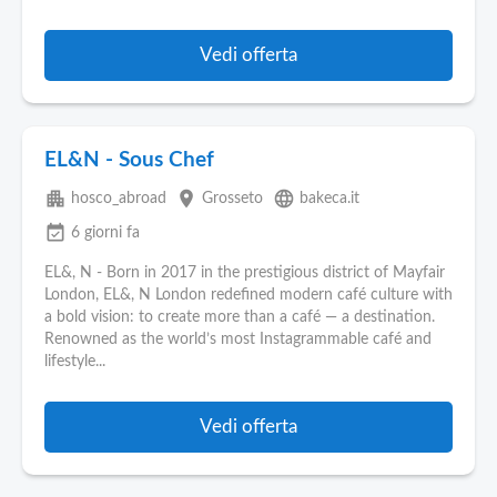
Vedi offerta
EL&N - Sous Chef
apartment
place
language
hosco_abroad
Grosseto
bakeca.it
event_available
6 giorni fa
EL&, N - Born in 2017 in the prestigious district of Mayfair
London, EL&, N London redefined modern café culture with
a bold vision: to create more than a café — a destination.
Renowned as the world’s most Instagrammable café and
lifestyle...
Vedi offerta