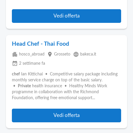
Vedi offerta
Head Chef - Thai Food
apartment
place
language
hosco_abroad
Grosseto
bakeca.it
event_available
2 settimane fa
chef
Ian Kittichai • Competitive salary package including
monthly service charge on top of the basic salary.
•
Private
health insurance • Healthy Minds Work
programme in collaboration with the Richmond
Foundation, offering free emotional support...
Vedi offerta