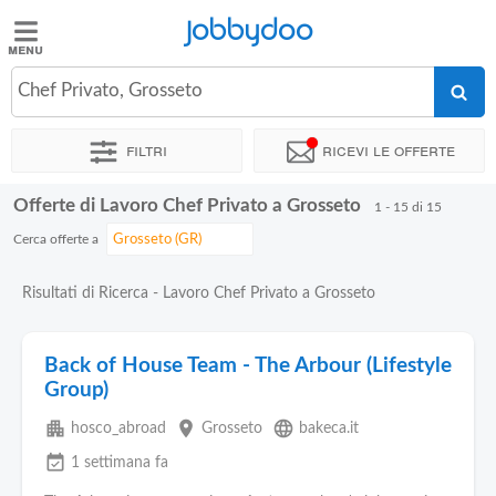
Jobbydoo
Jobbydoo
Chef Privato, Grosseto
Offerte
di
Filtri
Ricevi le offerte
lavoro
Offerte di Lavoro Chef Privato a Grosseto
1 - 15 di 15
Stipendi
Cerca offerte a
Elenco
Risultati di Ricerca - Lavoro Chef Privato a Grosseto
professioni
Back of House Team - The Arbour (Lifestyle
Blog
Group)
apartment
place
language
hosco_abroad
Grosseto
bakeca.it
event_available
1 settimana fa