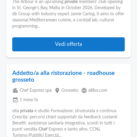
Pubblica
The Arbour is an upcoming
private
members' club opening
Offerte
in St. George's Bay, Malta in October 2026. Developed by
db Group with industry expert Jamie Caring, it aims to offer
seasonal Mediterranean cuisine, a cocktail lab, cultural
Area
programming...
Aziende
Vedi offerta
Addetto/a alla ristorazione - roadhouse
grosseto
apartment
place
language
Chef Express spa
Grosseto
allibo.com
event_available
1 mese fa
vita
privata
e studio Formazione: strutturata e continua
Crescita: percorsi chiari supportati da feedback costanti
Benefit: assistenza sanitaria integrativa, sconti in tutti i
punti vendita
Chef
Express e tanto altro. CCNL
Turismo/Pubblici Esercizi...