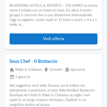
BLUSERENA HOTELS &, RESORTS – CHI SIAMO La nostra
storia è iniziata con un hotel sul mare. Da allora il nostro
gruppo è cresciuto fino a una dimensione internazionale.
Oggi accogliamo i nostri ospiti in 13 hotel e resort, a 4 e a 5
stelle, in...
Vedi offerta
Sous Chef - Il Bottaccio
apartment
place
language
Relais & Châteaux
Grosseto
appcast.io
event_available
5 giorni fa
Nel suggestivo nord della Toscana, tra le colline che
dolcemente si avvicinano al mare della Versilia,Il Bottaccio –
Boutique Art Hotel & Relais & Châteaux accoglie i suoi
ospiti in un luogo sospeso nel tempo. Ospitato in un
magnifico mulino ad acqua...