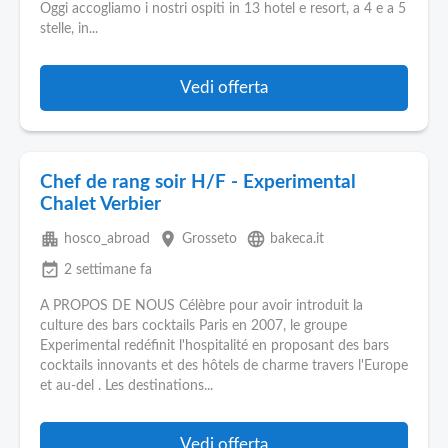
Oggi accogliamo i nostri ospiti in 13 hotel e resort, a 4 e a 5
stelle, in...
Vedi offerta
Chef de rang soir H/F - Experimental
Chalet Verbier
apartment
place
language
hosco_abroad
Grosseto
bakeca.it
event_available
2 settimane fa
A PROPOS DE NOUS Célèbre pour avoir introduit la
culture des bars cocktails Paris en 2007, le groupe
Experimental redéfinit l'hospitalité en proposant des bars
cocktails innovants et des hôtels de charme travers l'Europe
et au-del . Les destinations...
Vedi offerta