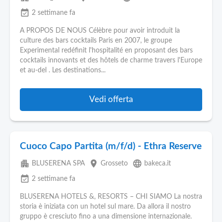
event_available
2 settimane fa
A PROPOS DE NOUS Célèbre pour avoir introduit la
culture des bars cocktails Paris en 2007, le groupe
Experimental redéfinit l'hospitalité en proposant des bars
cocktails innovants et des hôtels de charme travers l'Europe
et au-del . Les destinations...
Vedi offerta
Cuoco Capo Partita (m/f/d) - Ethra Reserve
apartment
place
language
BLUSERENA SPA
Grosseto
bakeca.it
event_available
2 settimane fa
BLUSERENA HOTELS &, RESORTS – CHI SIAMO La nostra
storia è iniziata con un hotel sul mare. Da allora il nostro
gruppo è cresciuto fino a una dimensione internazionale.