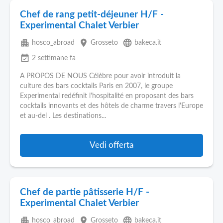
Chef de rang petit-déjeuner H/F -
Experimental Chalet Verbier
apartment
place
language
hosco_abroad
Grosseto
bakeca.it
event_available
2 settimane fa
A PROPOS DE NOUS Célèbre pour avoir introduit la
culture des bars cocktails Paris en 2007, le groupe
Experimental redéfinit l'hospitalité en proposant des bars
cocktails innovants et des hôtels de charme travers l'Europe
et au-del . Les destinations...
Vedi offerta
Chef de partie pâtisserie H/F -
Experimental Chalet Verbier
apartment
place
language
hosco_abroad
Grosseto
bakeca.it