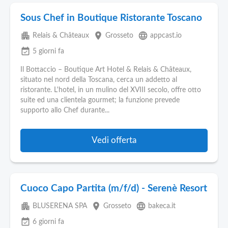
Sous Chef in Boutique Ristorante Toscano
apartment
place
language
Relais & Châteaux
Grosseto
appcast.io
event_available
5 giorni fa
Il Bottaccio – Boutique Art Hotel & Relais & Châteaux,
situato nel nord della Toscana, cerca un addetto al
ristorante. L'hotel, in un mulino del XVIII secolo, offre otto
suite ed una clientela gourmet; la funzione prevede
supporto allo Chef durante...
Vedi offerta
Cuoco Capo Partita (m/f/d) - Serenè Resort
apartment
place
language
BLUSERENA SPA
Grosseto
bakeca.it
event_available
6 giorni fa