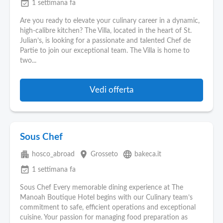
event_available
1 settimana fa
Are you ready to elevate your culinary career in a dynamic,
high-calibre kitchen? The Villa, located in the heart of St.
Julian’s, is looking for a passionate and talented Chef de
Partie to join our exceptional team. The Villa is home to
two...
Vedi offerta
Sous Chef
apartment
place
language
hosco_abroad
Grosseto
bakeca.it
event_available
1 settimana fa
Sous Chef Every memorable dining experience at The
Manoah Boutique Hotel begins with our Culinary team’s
commitment to safe, efficient operations and exceptional
cuisine. Your passion for managing food preparation as