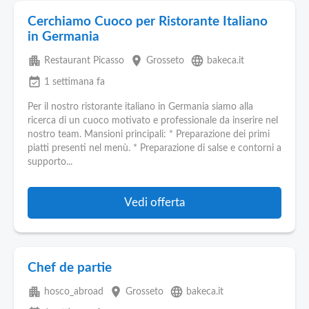
Cerchiamo Cuoco per Ristorante Italiano
in Germania
apartment
place
language
Restaurant Picasso
Grosseto
bakeca.it
event_available
1 settimana fa
Per il nostro ristorante italiano in Germania siamo alla
ricerca di un cuoco motivato e professionale da inserire nel
nostro team. Mansioni principali: * Preparazione dei primi
piatti presenti nel menù. * Preparazione di salse e contorni a
supporto...
Vedi offerta
Chef de partie
apartment
place
language
hosco_abroad
Grosseto
bakeca.it