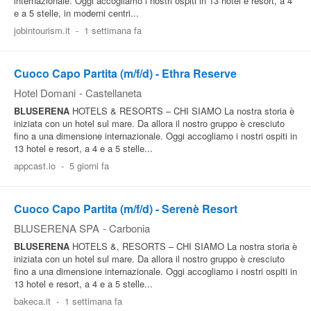
internazionale. Oggi accogliamo i nostri ospiti in 13 hotel e resort, a 4
e a 5 stelle, in moderni centri...
jobintourism.it
-
1 settimana fa
Cuoco Capo Partita (m/f/d) - Ethra Reserve
Hotel Domani
-
Castellaneta
BLUSERENA
HOTELS & RESORTS – CHI SIAMO La nostra storia è
iniziata con un hotel sul mare. Da allora il nostro gruppo è cresciuto
fino a una dimensione internazionale. Oggi accogliamo i nostri ospiti in
13 hotel e resort, a 4 e a 5 stelle...
appcast.io
-
5 giorni fa
Cuoco Capo Partita (m/f/d) - Serenè Resort
BLUSERENA SPA
-
Carbonia
BLUSERENA
HOTELS &, RESORTS – CHI SIAMO La nostra storia è
iniziata con un hotel sul mare. Da allora il nostro gruppo è cresciuto
fino a una dimensione internazionale. Oggi accogliamo i nostri ospiti in
13 hotel e resort, a 4 e a 5 stelle...
bakeca.it
-
1 settimana fa