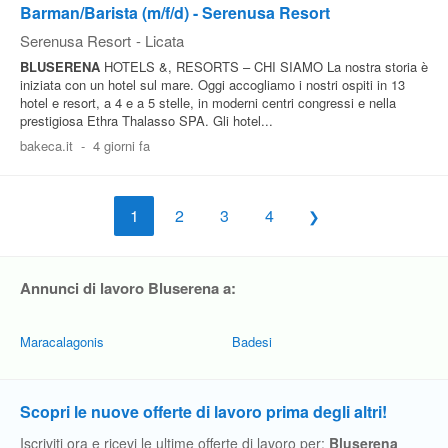
Barman/Barista (m/f/d) - Serenusa Resort
Serenusa Resort
-
Licata
BLUSERENA
HOTELS &, RESORTS – CHI SIAMO La nostra storia è
iniziata con un hotel sul mare. Oggi accogliamo i nostri ospiti in 13
hotel e resort, a 4 e a 5 stelle, in moderni centri congressi e nella
prestigiosa Ethra Thalasso SPA. Gli hotel...
bakeca.it
-
4 giorni fa
1
2
3
4
Annunci di lavoro Bluserena a:
Maracalagonis
Badesi
Scopri le nuove offerte di lavoro prima degli altri!
Iscriviti ora e ricevi le ultime offerte di lavoro per:
Bluserena