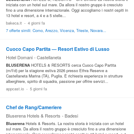
iniziata con un hotel sul mare. Da allora il nostro gruppo è cresciuto
fino a una dimensione internazionale. Oggi accogliamo i nostri ospiti in
13 hotel e resort, a 4 e a 5 stelle...
bakeca.it
-
4 giorni fa
7 offerte simili: Como, Arezzo, Vicenza, Trieste, Novara...
Cuoco Capo Partita — Resort Estivo di Lusso
Hotel Domani
-
Castellaneta
BLUSERENA
HOTELS & RESORTS cerca Cuoco Capo Partita
(m/f/d) per la stagione estiva 2026 presso Ethra Reserve a
Castellaneta Marina (TA), Puglia. È richiesta esperienza in strutture
alberghiere, spirito di squadra, passione per offrire servizi...
appcast.io
-
5 giorni fa
Chef de Rang/Cameriere
Bluserena Hotels & Resorts
-
Badesi
Bluserena
Hotels & Resorts. La nostra storia è iniziata con un hotel
sul mare. Da allora il nostro gruppo è cresciuto fino a una dimensione