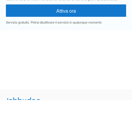
Servizio gratuito. Potrai disattivare il servizio in qualunque momento
Jobbydoo
Cerca per professione
Cerca per area geografica
Cerca per azienda