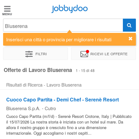
Jobbydoo
Jobbydoo
Bluserena
Offerte
di
Inserisci una città o provincia per migliorare i risultati
lavoro
Filtri
Ricevi le offerte
Stipendi
Offerte di Lavoro Bluserena
1 - 15 di 48
Risultati di Ricerca - Lavoro Bluserena
Elenco
professioni
Cuoco Capo Partita - Demi Chef - Serenè Resort
Bluserena S.p.A.
-
Cutro
Blog
Cuoco Capo Partita (m/f/d) - Serenè Resort Crotone, Italy | Pubblicato
il 15/07/2026 La nostra storia è iniziata con un hotel sul mare. Da
allora il nostro gruppo è cresciuto fino a una dimensione
internazionale. Oggi accogliamo i nostri ospiti...