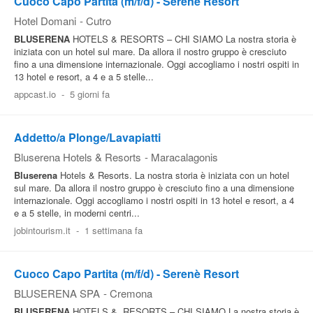
Cuoco Capo Partita (m/f/d) - Serenè Resort
Hotel Domani
-
Cutro
BLUSERENA
HOTELS & RESORTS – CHI SIAMO La nostra storia è
iniziata con un hotel sul mare. Da allora il nostro gruppo è cresciuto
fino a una dimensione internazionale. Oggi accogliamo i nostri ospiti in
13 hotel e resort, a 4 e a 5 stelle...
appcast.io
-
5 giorni fa
Addetto/a Plonge/Lavapiatti
Bluserena Hotels & Resorts
-
Maracalagonis
Bluserena
Hotels & Resorts. La nostra storia è iniziata con un hotel
sul mare. Da allora il nostro gruppo è cresciuto fino a una dimensione
internazionale. Oggi accogliamo i nostri ospiti in 13 hotel e resort, a 4
e a 5 stelle, in moderni centri...
jobintourism.it
-
1 settimana fa
Cuoco Capo Partita (m/f/d) - Serenè Resort
BLUSERENA SPA
-
Cremona
BLUSERENA
HOTELS &, RESORTS – CHI SIAMO La nostra storia è