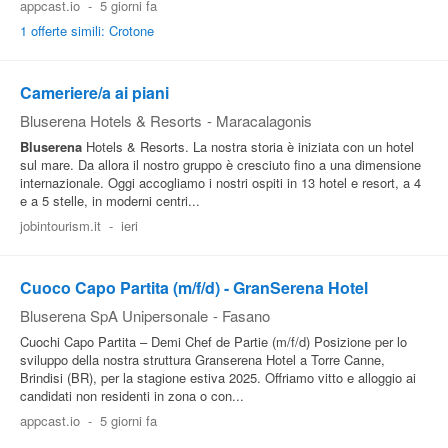
appcast.io
-
5 giorni fa
Pubblica
1 offerte simili: Crotone
Offerte
Cameriere/a ai piani
Bluserena Hotels & Resorts
-
Maracalagonis
Area
Aziende
Bluserena
Hotels & Resorts. La nostra storia è iniziata con un hotel
sul mare. Da allora il nostro gruppo è cresciuto fino a una dimensione
internazionale. Oggi accogliamo i nostri ospiti in 13 hotel e resort, a 4
e a 5 stelle, in moderni centri...
jobintourism.it
-
ieri
Cuoco Capo Partita (m/f/d) - GranSerena Hotel
Bluserena SpA Unipersonale
-
Fasano
Cuochi Capo Partita – Demi Chef de Partie (m/f/d) Posizione per lo
sviluppo della nostra struttura Granserena Hotel a Torre Canne,
Brindisi (BR), per la stagione estiva 2025. Offriamo vitto e alloggio ai
candidati non residenti in zona o con...
appcast.io
-
5 giorni fa