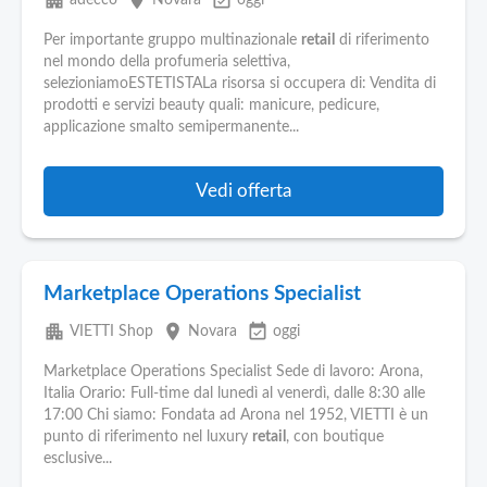
apartment
place
event_available
adecco
Novara
oggi
Per importante gruppo multinazionale
retail
di riferimento
nel mondo della profumeria selettiva,
selezioniamoESTETISTALa risorsa si occupera di: Vendita di
prodotti e servizi beauty quali: manicure, pedicure,
applicazione smalto semipermanente...
Vedi offerta
Marketplace Operations Specialist
apartment
place
event_available
VIETTI Shop
Novara
oggi
Marketplace Operations Specialist Sede di lavoro: Arona,
Italia Orario: Full-time dal lunedì al venerdì, dalle 8:30 alle
17:00 Chi siamo: Fondata ad Arona nel 1952, VIETTI è un
punto di riferimento nel luxury
retail
, con boutique
esclusive...