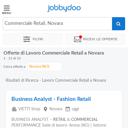
Jobbydoo
Jobbydoo
Commerciale Retail, Novara
Offerte
di
Filtri
Ricevi le offerte
lavoro
Offerte di Lavoro Commerciale Retail a Novara
Stipendi
1 - 15 di 52
Cerca offerte a
Elenco
professioni
Risultati di Ricerca - Lavoro Commerciale Retail a Novara
Blog
Business Analyst - Fashion Retail
apartment
place
event_available
VIETTI Shop
Novara
oggi
BUSINESS ANALYST –
RETAIL
&
COMMERCIAL
PERFORMANCE Sede di lavoro: Arona (NO) | Settore: