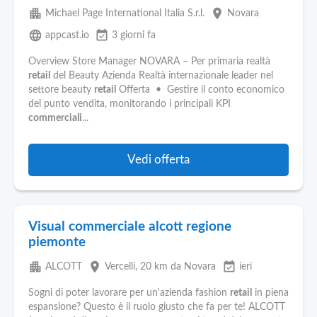
apartment
place
Michael Page International Italia S.r.l.
Novara
language
event_available
appcast.io
3 giorni fa
Overview Store Manager NOVARA – Per primaria realtà
retail
del Beauty Azienda Realtà internazionale leader nel
settore beauty
retail
Offerta • Gestire il conto economico
del punto vendita, monitorando i principali KPI
commerciali
...
Vedi offerta
Visual commerciale alcott regione
piemonte
apartment
place
event_available
ALCOTT
Vercelli
, 20 km da Novara
ieri
Sogni di poter lavorare per un'azienda fashion
retail
in piena
espansione? Questo è il ruolo giusto che fa per te! ALCOTT