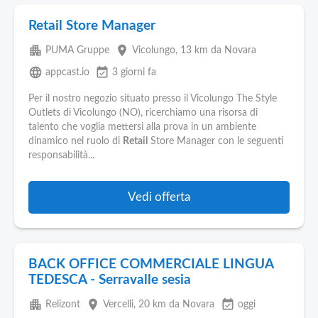
Retail Store Manager
apartment
place
PUMA Gruppe
Vicolungo
, 13 km da Novara
language
event_available
appcast.io
3 giorni fa
Per il nostro negozio situato presso il Vicolungo The Style
Outlets di Vicolungo (NO), ricerchiamo una risorsa di
talento che voglia mettersi alla prova in un ambiente
dinamico nel ruolo di
Retail
Store Manager con le seguenti
responsabilità...
Vedi offerta
BACK OFFICE COMMERCIALE LINGUA
TEDESCA - Serravalle sesia
apartment
place
event_available
Relizont
Vercelli
, 20 km da Novara
oggi