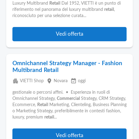
Pubblica
Luxury Multibrand
Retail
Dal 1952, VIETTI è un punto di
Offerte
riferimento nel panorama del luxury multibrand
retail
,
riconosciuto per una selezione curata...
Area
Aziende
Vedi offerta
Omnichannel Strategy Manager - Fashion
Multibrand Retail
apartment
place
event_available
VIETTI Shop
Novara
oggi
gestionale o percorsi affini. • Esperienza in ruoli di
Omnichannel Strategy,
Commercial
Strategy, CRM Strategy,
Ecommerce,
Retail
Marketing, Clienteling, Business Planning
o Marketing Strategy, preferibilmente in contesti fashion,
luxury, premium
retail
...
Vedi offerta