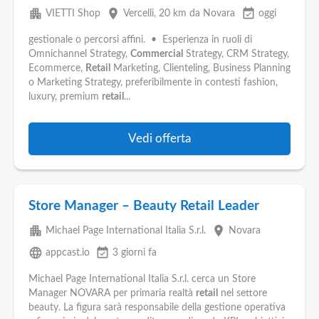
apartment
place
event_available
VIETTI Shop
Vercelli
, 20 km da Novara
oggi
gestionale o percorsi affini. • Esperienza in ruoli di
Omnichannel Strategy,
Commercial
Strategy, CRM Strategy,
Ecommerce,
Retail
Marketing, Clienteling, Business Planning
o Marketing Strategy, preferibilmente in contesti fashion,
luxury, premium
retail
...
Vedi offerta
Store Manager – Beauty Retail Leader
apartment
place
Michael Page International Italia S.r.l.
Novara
language
event_available
appcast.io
3 giorni fa
Michael Page International Italia S.r.l. cerca un Store
Manager NOVARA per primaria realtà
retail
nel settore
beauty. La figura sarà responsabile della gestione operativa