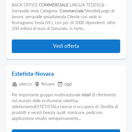
BACK OFFICE
COMMERCIALE
LINGUA TEDESCA -
Serravalle sesia Categoria:
Commerciale
/VenditeLuogo di
lavoro: serravalle sesiaAzienda Cliente con sede in
Romagnano Sesia (VC), con piu' di 1000 dipendenti, oltre
200 milioni di euro di fatturato, in forte...
Vedi offerta
Estetista-Novara
apartment
place
event_available
adecco
Novara
oggi
Per importante gruppo multinazionale
retail
di riferimento
nel mondo della profumeria selettiva,
selezioniamoESTETISTALa risorsa si occupera di: Vendita di
prodotti e servizi beauty quali: manicure, pedicure,
applicazione smalto semipermanente...