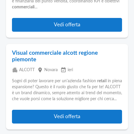
e finanziaria del punto vendita, coordinando KPI e obiettivi
commerciali
...
Vedi offerta
Visual commerciale alcott regione
piemonte
apartment
place
event_available
ALCOTT
Novara
ieri
Sogni di poter lavorare per un'azienda fashion
retail
in piena
espansione? Questo è il ruolo giusto che fa per te! ALCOTT
è un brand dinamico, sempre attento ai trend del momento,
che vuole porsi come la soluzione migliore per chi cerca...
Vedi offerta