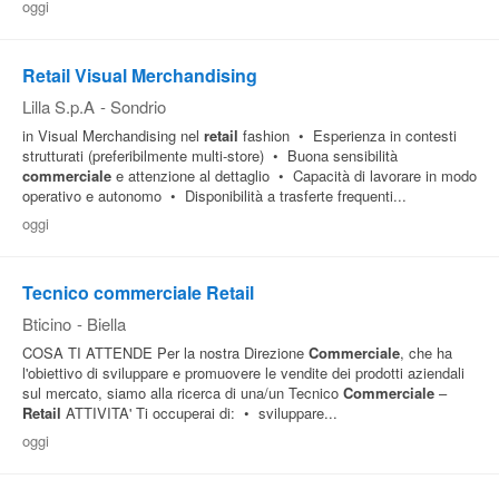
oggi
Pubblica
Offerte
Retail Visual Merchandising
Lilla S.p.A
-
Sondrio
Area
in Visual Merchandising nel
retail
fashion • Esperienza in contesti
strutturati (preferibilmente multi-store) • Buona sensibilità
Aziende
commerciale
e attenzione al dettaglio • Capacità di lavorare in modo
operativo e autonomo • Disponibilità a trasferte frequenti...
oggi
Tecnico commerciale Retail
Bticino
-
Biella
COSA TI ATTENDE Per la nostra Direzione
Commerciale
, che ha
l'obiettivo di sviluppare e promuovere le vendite dei prodotti aziendali
sul mercato, siamo alla ricerca di una/un Tecnico
Commerciale
–
Retail
ATTIVITA' Ti occuperai di: • sviluppare...
oggi