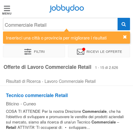
Jobbydoo
Jobbydoo
Commerciale Retail
Offerte
di
Inserisci una città o provincia per migliorare i risultati
lavoro
Filtri
Ricevi le offerte
Stipendi
Offerte di Lavoro Commerciale Retail
1 - 15 di 2.626
Risultati di Ricerca - Lavoro Commerciale Retail
Elenco
professioni
Tecnico commerciale Retail
Bticino
-
Cuneo
Blog
COSA TI ATTENDE Per la nostra Direzione
Commerciale
, che ha
l'obiettivo di sviluppare e promuovere le vendite dei prodotti aziendali
sul mercato, siamo alla ricerca di una/un Tecnico
Commerciale
–
Retail
ATTIVITA' Ti occuperai di: • sviluppare...