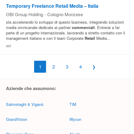
Temporary Freelance Retail Media – Italia
OBI Group Holding
-
Cologno Monzese
sta accelerando lo sviluppo di questo business, integrando soluzioni
media omnicanale dedicate ai partner
commerciali
. Entrerai a far
parte di un progetto internazionale, lavorando a stretto contatto con il
management italiano e con il team Corporate
Retail
Media...
ieri
1
2
3
4
Aziende che assumono:
Salmoiraghi & Viganò
TIM
GrandVision
Wycon