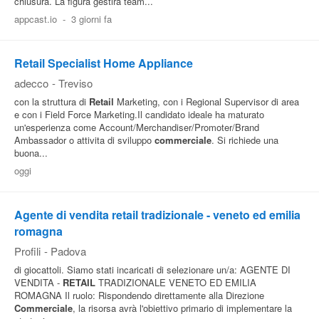
chiusura. La figura gestirà team...
appcast.io
-
3 giorni fa
Retail Specialist Home Appliance
adecco
-
Treviso
con la struttura di
Retail
Marketing, con i Regional Supervisor di area
e con i Field Force Marketing.Il candidato ideale ha maturato
un'esperienza come Account/Merchandiser/Promoter/Brand
Ambassador o attivita di sviluppo
commerciale
. Si richiede una
buona...
oggi
Agente di vendita retail tradizionale - veneto ed emilia
romagna
Profili
-
Padova
di giocattoli. Siamo stati incaricati di selezionare un/a: AGENTE DI
VENDITA -
RETAIL
TRADIZIONALE VENETO ED EMILIA
ROMAGNA Il ruolo: Rispondendo direttamente alla Direzione
Commerciale
, la risorsa avrà l'obiettivo primario di implementare la