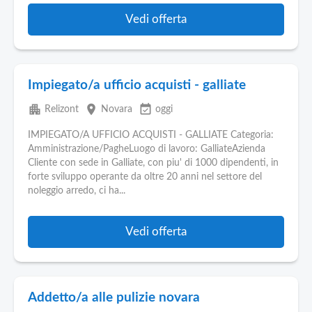
Vedi offerta
Impiegato/a ufficio acquisti - galliate
apartment
place
event_available
Relizont
Novara
oggi
IMPIEGATO/A UFFICIO ACQUISTI - GALLIATE Categoria:
Amministrazione/PagheLuogo di lavoro: GalliateAzienda
Cliente con sede in Galliate, con piu' di 1000 dipendenti, in
forte sviluppo operante da oltre 20 anni nel settore del
noleggio arredo, ci ha...
Vedi offerta
Addetto/a alle pulizie novara