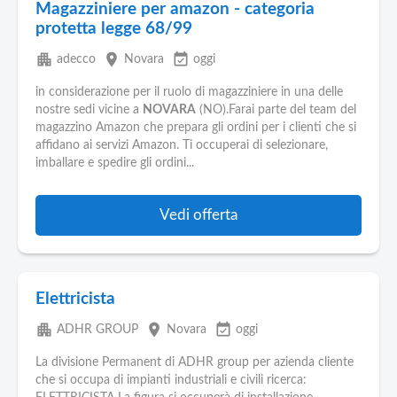
Magazziniere per amazon - categoria
protetta legge 68/99
apartment
place
event_available
adecco
Novara
oggi
in considerazione per il ruolo di magazziniere in una delle
nostre sedi vicine a
NOVARA
(NO).Farai parte del team del
magazzino Amazon che prepara gli ordini per i clienti che si
affidano ai servizi Amazon. Ti occuperai di selezionare,
imballare e spedire gli ordini...
Vedi offerta
Elettricista
apartment
place
event_available
ADHR GROUP
Novara
oggi
La divisione Permanent di ADHR group per azienda cliente
che si occupa di impianti industriali e civili ricerca: