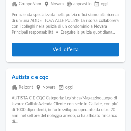
apartment
place
language
event_available
GruppoNam
Novara
appcast.io
oggi
Per azienda specializzata nella pulizia uffici siamo alla ricerca
di un/una ADDETTO/A ALLE PULIZIE La risorsa collaborerà
con i colleghi nella pulizia di un condominio a
Novara
Principali responsabilità • Eseguire la pulizia quotidiana...
Vedi offerta
Autista c e cqc
apartment
place
event_available
Relizont
Novara
oggi
AUTISTA C E CQC Categoria: Logistica/MagazzinoLuogo di
lavoro: GalliateAzienda Cliente con sede in Galliate, con piu'
di 1000 dipendenti, in forte sviluppo operante da oltre 20
anni nel settore del noleggio arredo, ci ha affidato l'incarico
di...