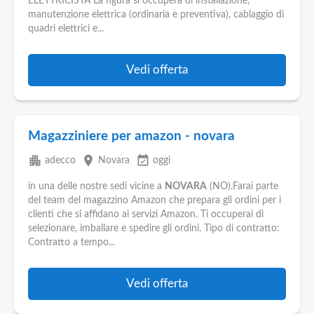
ELETTRICISTA La figura si occuperà di installazione,
manutenzione elettrica (ordinaria e preventiva), cablaggio di
quadri elettrici e...
Vedi offerta
Magazziniere per amazon - novara
apartment
place
event_available
adecco
Novara
oggi
in una delle nostre sedi vicine a
NOVARA
(NO).Farai parte
del team del magazzino Amazon che prepara gli ordini per i
clienti che si affidano ai servizi Amazon. Ti occuperai di
selezionare, imballare e spedire gli ordini. Tipo di contratto:
Contratto a tempo...
Vedi offerta