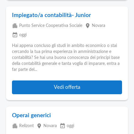
Impiegato/a contabilità- Junior
apartment
place
Punto Service Cooperativa Sociale
Novara
event_available
oggi
Hai appena concluso gli studi in ambito economico o stai
cercando la tua prima esperienza in amministrazione e
contabilità? Se hai una buona conoscenza dei principi base
della contabilità generale e tanta voglia di imparare, entra a
far parte del...
Vedi offerta
Operai generici
apartment
place
event_available
Relizont
Novara
oggi