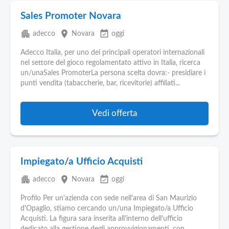
Sales Promoter Novara
apartment
place
event_available
adecco
Novara
oggi
Adecco Italia, per uno dei principali operatori internazionali
nel settore del gioco regolamentato attivo in Italia, ricerca
un/unaSales PromoterLa persona scelta dovra:- presidiare i
punti vendita (tabaccherie, bar, ricevitorie) affiliati...
Vedi offerta
Impiegato/a Ufficio Acquisti
apartment
place
event_available
adecco
Novara
oggi
Profilo Per un'azienda con sede nell'area di San Maurizio
d'Opaglio, stiamo cercando un/una Impiegato/a Ufficio
Acquisti. La figura sara inserita all'interno dell'ufficio