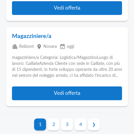
Vedi offerta
Magazziniere/a
apartment
place
event_available
Relizont
Novara
oggi
magazziniere/a Categoria: Logistica/MagazzinoLuogo di
lavoro: GalliateAzienda Cliente con sede in Galliate, con più
di 15 dipendenti, in forte sviluppo operante da oltre 20 anni
nel settore del noleggio arredo, ci ha affidato l'incarico di...
Vedi offerta
1
2
3
4