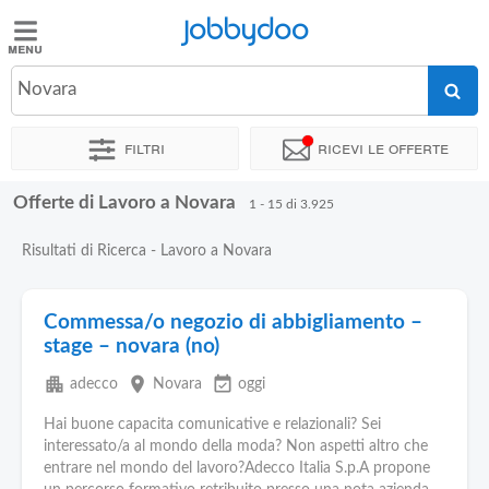
Jobbydoo
Jobbydoo
Novara
Offerte
di
Filtri
Ricevi le offerte
lavoro
Offerte di Lavoro a Novara
1 - 15 di 3.925
Stipendi
Risultati di Ricerca - Lavoro a Novara
Elenco
professioni
Commessa/o negozio di abbigliamento –
stage – novara (no)
Blog
apartment
place
event_available
adecco
Novara
oggi
Hai buone capacita comunicative e relazionali? Sei
interessato/a al mondo della moda? Non aspetti altro che
entrare nel mondo del lavoro?Adecco Italia S.p.A propone