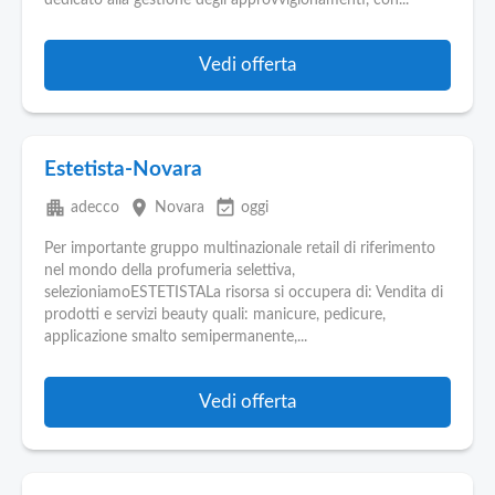
dedicato alla gestione degli approvvigionamenti, con...
Vedi offerta
Estetista-Novara
apartment
place
event_available
adecco
Novara
oggi
Per importante gruppo multinazionale retail di riferimento
nel mondo della profumeria selettiva,
selezioniamoESTETISTALa risorsa si occupera di: Vendita di
prodotti e servizi beauty quali: manicure, pedicure,
applicazione smalto semipermanente,...
Vedi offerta