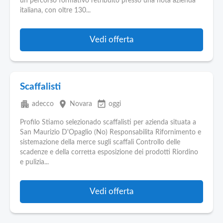
Pubblica
un percorso formativo retribuito presso una nota azienda
italiana, con oltre 130...
Offerte
Vedi offerta
Area
Aziende
Scaffalisti
apartment
place
event_available
adecco
Novara
oggi
Profilo Stiamo selezionado scaffalisti per azienda situata a
San Maurizio D'Opaglio (No) Responsabilita Rifornimento e
sistemazione della merce sugli scaffali Controllo delle
scadenze e della corretta esposizione dei prodotti Riordino
e pulizia...
Vedi offerta