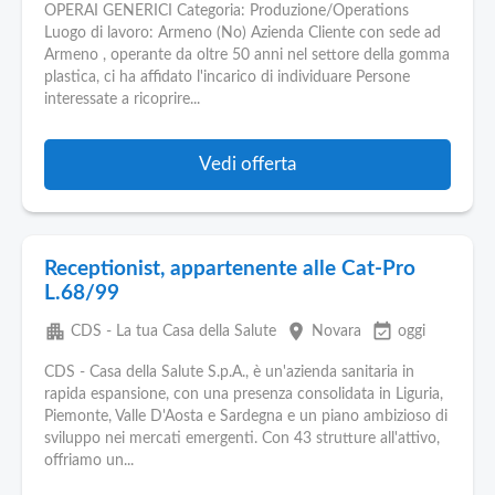
OPERAI GENERICI Categoria: Produzione/Operations
Luogo di lavoro: Armeno (No) Azienda Cliente con sede ad
Armeno , operante da oltre 50 anni nel settore della gomma
plastica, ci ha affidato l'incarico di individuare Persone
interessate a ricoprire...
Vedi offerta
Receptionist, appartenente alle Cat-Pro
L.68/99
apartment
place
event_available
CDS - La tua Casa della Salute
Novara
oggi
CDS - Casa della Salute S.p.A., è un'azienda sanitaria in
rapida espansione, con una presenza consolidata in Liguria,
Piemonte, Valle D'Aosta e Sardegna e un piano ambizioso di
sviluppo nei mercati emergenti. Con 43 strutture all'attivo,
offriamo un...