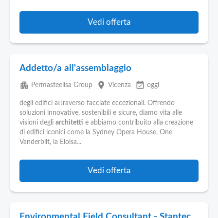
Vedi offerta
Addetto/a all'assemblaggio
apartment
place
event_available
Permasteelisa Group
Vicenza
oggi
degli edifici attraverso facciate eccezionali. Offrendo
soluzioni innovative, sostenibili e sicure, diamo vita alle
visioni degli
architetti
e abbiamo contribuito alla creazione
di edifici iconici come la Sydney Opera House, One
Vanderbilt, la Eloisa...
Vedi offerta
Environmental Field Consultant - Stantec