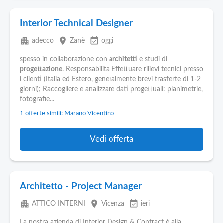
Interior Technical Designer
apartment
place
event_available
adecco
Zanè
oggi
spesso in collaborazione con
architetti
e studi di
progettazione
. Responsabilita Effettuare rilievi tecnici presso
i clienti (Italia ed Estero, generalmente brevi trasferte di 1-2
giorni); Raccogliere e analizzare dati progettuali: planimetrie,
fotografie...
1 offerte simili: Marano Vicentino
Vedi offerta
Architetto - Project Manager
apartment
place
event_available
ATTICO INTERNI
Vicenza
ieri
La nostra azienda di Interior Design & Contract è alla