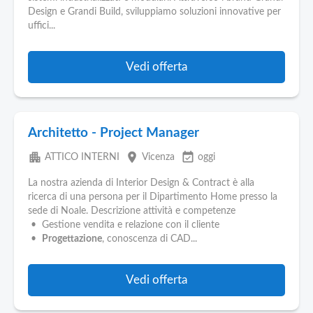
Pubblica
Design e Grandi Build, sviluppiamo soluzioni innovative per
Offerte
uffici...
Area
Vedi offerta
Aziende
Architetto - Project Manager
apartment
place
event_available
ATTICO INTERNI
Vicenza
oggi
La nostra azienda di Interior Design & Contract è alla
ricerca di una persona per il Dipartimento Home presso la
sede di Noale. Descrizione attività e competenze
• Gestione vendita e relazione con il cliente
•
Progettazione
, conoscenza di CAD...
Vedi offerta