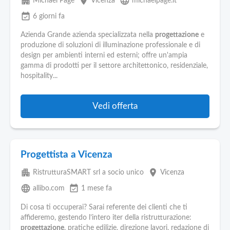
apartment
place
language
Michael Page
Vicenza
michaelpage.it
event_available
6 giorni fa
Azienda Grande azienda specializzata nella
progettazione
e
produzione di soluzioni di illuminazione professionale e di
design per ambienti interni ed esterni; offre un'ampia
gamma di prodotti per il settore architettonico, residenziale,
hospitality...
Vedi offerta
Progettista a Vicenza
apartment
place
RistrutturaSMART srl a socio unico
Vicenza
language
event_available
allibo.com
1 mese fa
Di cosa ti occuperai? Sarai referente dei clienti che ti
affideremo, gestendo l’intero iter della ristrutturazione:
progettazione
, pratiche edilizie, direzione lavori, redazione di