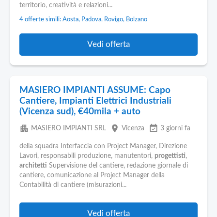
territorio, creatività e relazioni...
4 offerte simili: Aosta, Padova, Rovigo, Bolzano
Vedi offerta
MASIERO IMPIANTI ASSUME: Capo
Cantiere, Impianti Elettrici Industriali
(Vicenza sud), €40mila + auto
apartment
place
event_available
MASIERO IMPIANTI SRL
Vicenza
3 giorni fa
della squadra Interfaccia con Project Manager, Direzione
Lavori, responsabili produzione, manutentori,
progettisti
,
architetti
Supervisione del cantiere, redazione giornale di
cantiere, comunicazione al Project Manager della
Contabilità di cantiere (misurazioni...
Vedi offerta