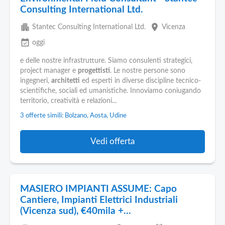
Consulting International Ltd.
apartment
place
Stantec Consulting International Ltd.
Vicenza
event_available
oggi
e delle nostre infrastrutture. Siamo consulenti strategici,
project manager e
progettisti
. Le nostre persone sono
ingegneri,
architetti
ed esperti in diverse discipline tecnico-
scientifiche, sociali ed umanistiche. Innoviamo coniugando
territorio, creatività e relazioni...
3 offerte simili: Bolzano, Aosta, Udine
Vedi offerta
MASIERO IMPIANTI ASSUME: Capo
Cantiere, Impianti Elettrici Industriali
(Vicenza sud), €40mila +...