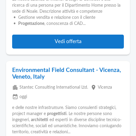
ricerca di una persona per il Dipartimento Home presso la
sede di Noale. Descrizione attività e competenze
• Gestione vendita e relazione con il cliente
•
Progettazione
, conoscenza di CAD...
Vedi offerta
Environmental Field Consultant - Vicenza,
Veneto, Italy
apartment
place
Stantec Consulting International Ltd.
Vicenza
event_available
oggi
e delle nostre infrastrutture. Siamo consulenti strategici,
project manager e
progettisti
. Le nostre persone sono
ingegneri,
architetti
ed esperti in diverse discipline tecnico-
scientifiche, sociali ed umanistiche. Innoviamo coniugando
territorio, creatività e relazioni...