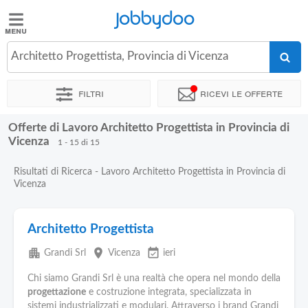
Jobbydoo
Jobbydoo
Architetto Progettista, Provincia di Vicenza
Offerte
di
Filtri
Ricevi le offerte
lavoro
Offerte di Lavoro Architetto Progettista in Provincia di
Stipendi
Vicenza
1 - 15 di 15
Risultati di Ricerca - Lavoro Architetto Progettista in Provincia di
Elenco
Vicenza
professioni
Architetto Progettista
Blog
apartment
place
event_available
Grandi Srl
Vicenza
ieri
Chi siamo Grandi Srl è una realtà che opera nel mondo della
progettazione
e costruzione integrata, specializzata in
sistemi industrializzati e modulari. Attraverso i brand Grandi