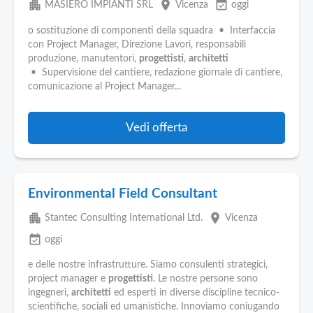
apartment
place
event_available
MASIERO IMPIANTI SRL
Vicenza
oggi
o sostituzione di componenti della squadra • Interfaccia
con Project Manager, Direzione Lavori, responsabili
produzione, manutentori,
progettisti
,
architetti
• Supervisione del cantiere, redazione giornale di cantiere,
comunicazione al Project Manager...
Vedi offerta
Environmental Field Consultant
apartment
place
Stantec Consulting International Ltd.
Vicenza
event_available
oggi
e delle nostre infrastrutture. Siamo consulenti strategici,
project manager e
progettisti
. Le nostre persone sono
ingegneri,
architetti
ed esperti in diverse discipline tecnico-
scientifiche, sociali ed umanistiche. Innoviamo coniugando