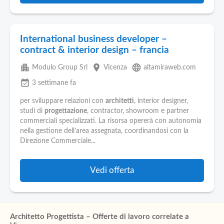
International business developer –
contract & interior design – francia
apartment
place
language
Modulo Group Srl
Vicenza
altamiraweb.com
event_available
3 settimane fa
per sviluppare relazioni con
architetti
, interior designer,
studi di
progettazione
, contractor, showroom e partner
commerciali specializzati. La risorsa opererà con autonomia
nella gestione dell’area assegnata, coordinandosi con la
Direzione Commerciale...
Vedi offerta
Architetto Progettista – Offerte di lavoro correlate a