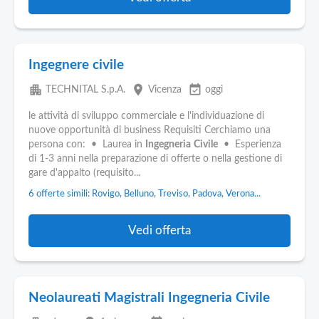
Ingegnere civile
apartment
place
event_available
TECHNITAL S.p.A.
Vicenza
oggi
le attività di sviluppo commerciale e l'individuazione di
nuove opportunità di business Requisiti Cerchiamo una
persona con: • Laurea in
Ingegneria
Civile
• Esperienza
di 1-3 anni nella preparazione di offerte o nella gestione di
gare d'appalto (requisito...
6 offerte simili: Rovigo, Belluno, Treviso, Padova, Verona...
Vedi offerta
Neolaureati Magistrali Ingegneria Civile