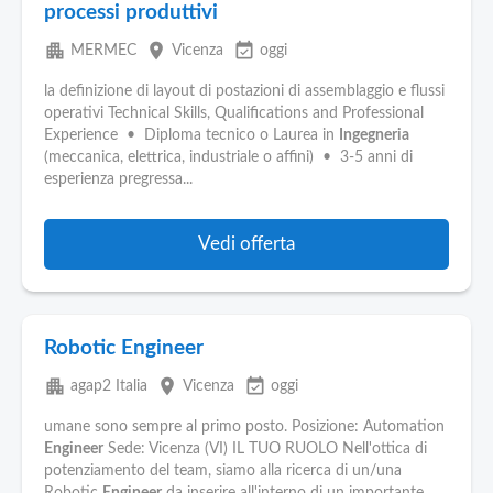
processi produttivi
apartment
place
event_available
MERMEC
Vicenza
oggi
la definizione di layout di postazioni di assemblaggio e flussi
operativi Technical Skills, Qualifications and Professional
Experience • Diploma tecnico o Laurea in
Ingegneria
(meccanica, elettrica, industriale o affini) • 3-5 anni di
esperienza pregressa...
Vedi offerta
Robotic Engineer
apartment
place
event_available
agap2 Italia
Vicenza
oggi
umane sono sempre al primo posto. Posizione: Automation
Engineer
Sede: Vicenza (VI) IL TUO RUOLO Nell'ottica di
potenziamento del team, siamo alla ricerca di un/una