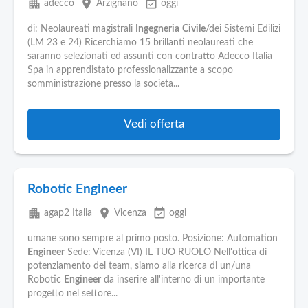
apartment
place
event_available
adecco
Arzignano
oggi
di: Neolaureati magistrali
Ingegneria
Civile
/dei Sistemi Edilizi
(LM 23 e 24) Ricerchiamo 15 brillanti neolaureati che
saranno selezionati ed assunti con contratto Adecco Italia
Spa in apprendistato professionalizzante a scopo
somministrazione presso la societa...
Vedi offerta
Robotic Engineer
apartment
place
event_available
agap2 Italia
Vicenza
oggi
umane sono sempre al primo posto. Posizione: Automation
Engineer
Sede: Vicenza (VI) IL TUO RUOLO Nell'ottica di
potenziamento del team, siamo alla ricerca di un/una
Robotic
Engineer
da inserire all'interno di un importante
progetto nel settore...