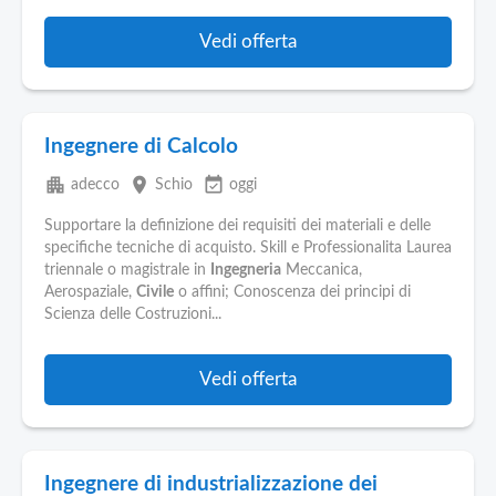
Vedi offerta
Ingegnere di Calcolo
apartment
place
event_available
adecco
Schio
oggi
Supportare la definizione dei requisiti dei materiali e delle
specifiche tecniche di acquisto. Skill e Professionalita Laurea
triennale o magistrale in
Ingegneria
Meccanica,
Aerospaziale,
Civile
o affini; Conoscenza dei principi di
Scienza delle Costruzioni...
Vedi offerta
Ingegnere di industrializzazione dei