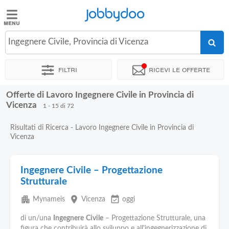
Jobbydoo
Jobbydoo
Ingegnere Civile, Provincia di Vicenza
Offerte
di
Filtri
Ricevi le offerte
lavoro
Offerte di Lavoro Ingegnere Civile in Provincia di
Stipendi
Vicenza
1 - 15 di 72
Risultati di Ricerca - Lavoro Ingegnere Civile in Provincia di
Elenco
Vicenza
professioni
Ingegnere Civile – Progettazione
Blog
Strutturale
apartment
place
event_available
Mynameis
Vicenza
oggi
di un/una
Ingegnere
Civile
– Progettazione Strutturale, una
figura che contribuirà allo sviluppo e all'ingegnerizzazione di