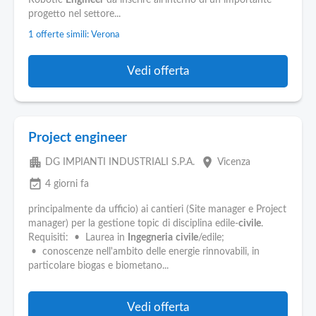
Robotic
Engineer
da inserire all'interno di un importante
progetto nel settore...
1 offerte simili: Verona
Vedi offerta
Project engineer
apartment
place
DG IMPIANTI INDUSTRIALI S.P.A.
Vicenza
event_available
4 giorni fa
principalmente da ufficio) ai cantieri (Site manager e Project
manager) per la gestione topic di disciplina edile-
civile
.
Requisiti: • Laurea in
Ingegneria
civile
/edile;
• conoscenze nell'ambito delle energie rinnovabili, in
particolare biogas e biometano...
Vedi offerta