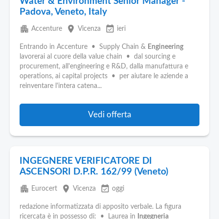
Water & Environment Senior Manager -
Padova, Veneto, Italy
apartment
place
event_available
Accenture
Vicenza
ieri
Entrando in Accenture • Supply Chain &
Engineering
lavorerai al cuore della value chain • dal sourcing e
procurement, all'engineering e R&D, dalla manufattura e
operations, ai capital projects • per aiutare le aziende a
reinventare l'intera catena...
Vedi offerta
INGEGNERE VERIFICATORE DI
ASCENSORI D.P.R. 162/99 (Veneto)
apartment
place
event_available
Eurocert
Vicenza
oggi
redazione informatizzata di apposito verbale. La figura
ricercata è in possesso di: • Laurea in
Ingegneria