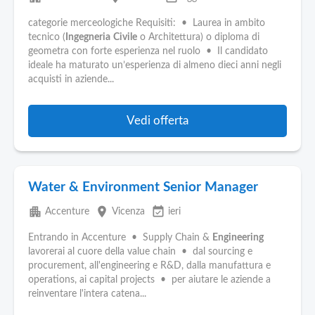
categorie merceologiche Requisiti: • Laurea in ambito
tecnico (
Ingegneria
Civile
o Architettura) o diploma di
geometra con forte esperienza nel ruolo • Il candidato
ideale ha maturato un’esperienza di almeno dieci anni negli
acquisti in aziende...
Vedi offerta
Water & Environment Senior Manager
apartment
place
event_available
Accenture
Vicenza
ieri
Entrando in Accenture • Supply Chain &
Engineering
lavorerai al cuore della value chain • dal sourcing e
procurement, all'engineering e R&D, dalla manufattura e
operations, ai capital projects • per aiutare le aziende a
reinventare l'intera catena...