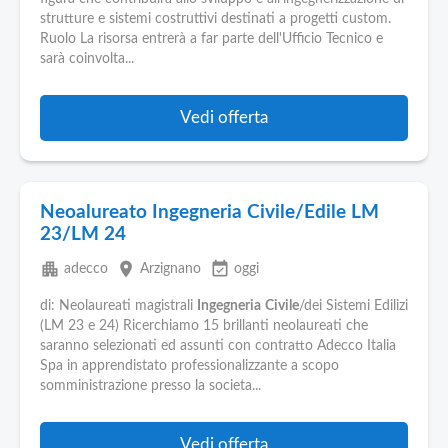
Pubblica
strutture e sistemi costruttivi destinati a progetti custom.
Offerte
Ruolo La risorsa entrerà a far parte dell'Ufficio Tecnico e
sarà coinvolta...
Area
Aziende
Vedi offerta
Neoalureato Ingegneria Civile/Edile LM
23/LM 24
apartment
place
event_available
adecco
Arzignano
oggi
di: Neolaureati magistrali
Ingegneria
Civile
/dei Sistemi Edilizi
(LM 23 e 24) Ricerchiamo 15 brillanti neolaureati che
saranno selezionati ed assunti con contratto Adecco Italia
Spa in apprendistato professionalizzante a scopo
somministrazione presso la societa...
Vedi offerta