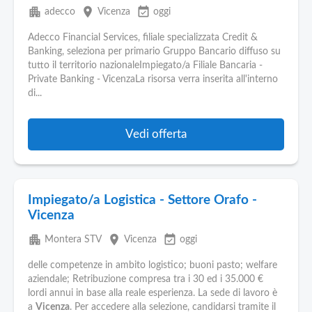
apartment
place
event_available
adecco
Vicenza
oggi
Adecco Financial Services, filiale specializzata Credit &
Banking, seleziona per primario Gruppo Bancario diffuso su
tutto il territorio nazionaleImpiegato/a Filiale Bancaria -
Private Banking - VicenzaLa risorsa verra inserita all'interno
di...
Vedi offerta
Impiegato/a Logistica - Settore Orafo -
Vicenza
apartment
place
event_available
Montera STV
Vicenza
oggi
delle competenze in ambito logistico; buoni pasto; welfare
aziendale; Retribuzione compresa tra i 30 ed i 35.000 €
lordi annui in base alla reale esperienza. La sede di lavoro è
a
Vicenza
. Per accedere alla selezione, candidarsi tramite il