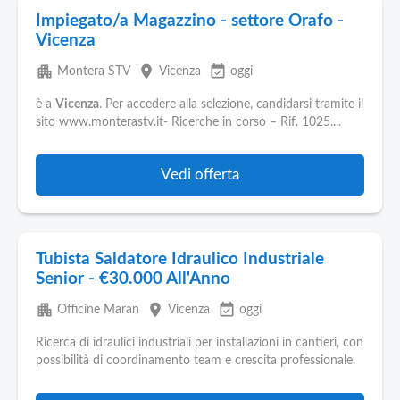
Impiegato/a Magazzino - settore Orafo -
Vicenza
apartment
place
event_available
Montera STV
Vicenza
oggi
è a
Vicenza
. Per accedere alla selezione, candidarsi tramite il
sito www.monterastv.it- Ricerche in corso – Rif. 1025....
Vedi offerta
Tubista Saldatore Idraulico Industriale
Senior - €30.000 All'Anno
apartment
place
event_available
Officine Maran
Vicenza
oggi
Ricerca di idraulici industriali per installazioni in cantieri, con
possibilità di coordinamento team e crescita professionale.