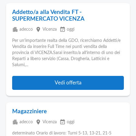
Addetto/a alla Vendita FT -
SUPERMERCATO VICENZA
apartment
place
event_available
adecco
Vicenza
oggi
Per un'importante realta della GDO, ricerchiamo Addetti/e
Vendita da inserire Full Time nei punti vendita della
provincia di VICENZA.Sarai inserito/a all'interno di uno dei
Reparti a libero servizio (Cassa, Drogheria, Latticini e
Salumi,...
Vedi offerta
Magazziniere
apartment
place
event_available
adecco
Vicenza
oggi
determinato Orario di lavoro: Turni 5-13, 13-21, 21-5