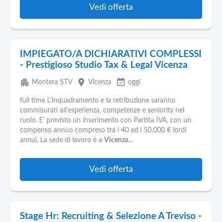
Vedi offerta
IMPIEGATO/A DICHIARATIVI COMPLESSI
- Prestigioso Studio Tax & Legal Vicenza
apartment
place
event_available
Montera STV
Vicenza
oggi
full time L’Inquadramento e la retribuzione saranno
commisurati all'esperienza, competenze e seniority nel
ruolo. E' previsto un inserimento con Partita IVA, con un
compenso annuo compreso tra i 40 ed i 50.000 € lordi
annui. La sede di lavoro è a
Vicenza
...
Vedi offerta
Stage Hr: Recruiting & Selezione A Treviso -