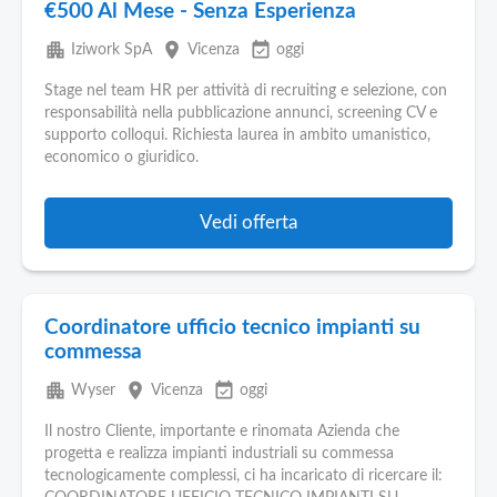
€500 Al Mese - Senza Esperienza
apartment
place
event_available
Iziwork SpA
Vicenza
oggi
Stage nel team HR per attività di recruiting e selezione, con
responsabilità nella pubblicazione annunci, screening CV e
supporto colloqui. Richiesta laurea in ambito umanistico,
economico o giuridico.
Vedi offerta
Coordinatore ufficio tecnico impianti su
commessa
apartment
place
event_available
Wyser
Vicenza
oggi
Il nostro Cliente, importante e rinomata Azienda che
progetta e realizza impianti industriali su commessa
tecnologicamente complessi, ci ha incaricato di ricercare il: