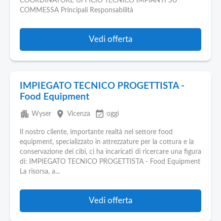
COORDINATORE UFFICIO TECNICO IMPIANTI SU
COMMESSA Principali Responsabilità
Vedi offerta
IMPIEGATO TECNICO PROGETTISTA -
Food Equipment
apartment
place
event_available
Wyser
Vicenza
oggi
Il nostro cliente, importante realtà nel settore food
equipment, specializzato in attrezzature per la cottura e la
conservazione dei cibi, ci ha incaricati di ricercare una figura
di: IMPIEGATO TECNICO PROGETTISTA - Food Equipment
La risorsa, a...
Vedi offerta