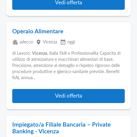
Vedi offerta
Operaio Alimentare
apartment
place
event_available
adecco
Vicenza
oggi
di Lavoro:
Vicenza
, Italia Skill e Professionalita Capacita di
utilizzo di attrezzature e macchinari alimentari di base.
Precisione, attenzione al dettaglio e rispetto rigoroso delle
procedure produttive e igienico-sanitarie previste. Benefit
RAL annua...
Vedi offerta
Impiegato/a Filiale Bancaria – Private
Banking - Vicenza