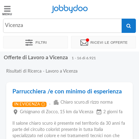
Jobbydoo
Jobbydoo
Vicenza
Offerte
di
Filtri
Ricevi le offerte
lavoro
Offerte di Lavoro a Vicenza
1 - 16 di 6.921
Stipendi
Risultati di Ricerca - Lavoro a Vicenza
Elenco
professioni
Parrucchiera /e con minimo di esperienza
apartment
Chiaro scuro.di rizzo norma
-
IN EVIDENZA
i
Blog
place
event_available
Grisignano di Zocco
, 15 km da Vicenza
2 giorni fa
Il salone chiaro scuro è presente nel territorio da 30 anni fa
parte del circuito colorist presente in tutta Italia
specializzato nel colore e nei trattamenti tecnici non che