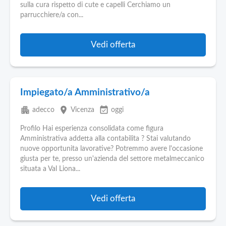
Pubblica
sulla cura rispetto di cute e capelli Cerchiamo un
Offerte
parrucchiere/a con...
Area
Vedi offerta
Aziende
Impiegato/a Amministrativo/a
apartment
place
event_available
adecco
Vicenza
oggi
Profilo Hai esperienza consolidata come figura
Amministrativa addetta alla contabilita ? Stai valutando
nuove opportunita lavorative? Potremmo avere l'occasione
giusta per te, presso un'azienda del settore metalmeccanico
situata a Val Liona...
Vedi offerta