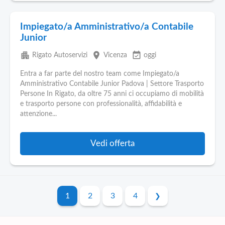
Impiegato/a Amministrativo/a Contabile
Junior
apartment
place
event_available
Rigato Autoservizi
Vicenza
oggi
Entra a far parte del nostro team come Impiegato/a
Amministrativo Contabile Junior Padova | Settore Trasporto
Persone In Rigato, da oltre 75 anni ci occupiamo di mobilità
e trasporto persone con professionalità, affidabilità e
attenzione...
Vedi offerta
1
2
3
4