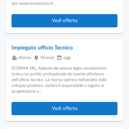
sito www.monterastv.it...
Vedi offerta
Impiegato ufficio Tecnico
apartment
place
event_available
eforma
Vicenza
oggi
EFORMA SRL, Azienda del settore legno arredamento
ricerca un profilo professionale da inserire all’interno
dell’ufficio tecnico. La risorsa opererà nell’ambito dello
sviluppo prodotto, aiuterà il responsabile a seguire la
progettazione e...
Vedi offerta