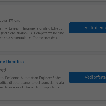
event_available
dova
oggi
Vedi offerta
ve): • Laurea in
Ingegneria
Civile
o Edile con
e (Iscrizione all'Albo). • Competenze nell'uso
calcolo strutturale. • Conoscenza della
ne Robotica
oggi
Vedi offerta
to. Posizione: Automation
Engineer
Sede:
ttica di potenziamento del team, siamo alla
er
da inserire all'interno di un importante