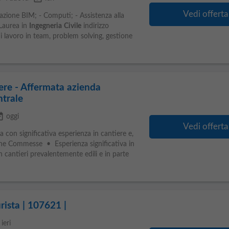
Vedi offerta
lazione BIM; - Computi; - Assistenza alla
Laurea in
Ingegneria
Civile
indirizzo
 lavoro in team, problem solving, gestione
iere - Affermata azienda
ntrale
ailable
oggi
Vedi offerta
con significativa esperienza in cantiere e,
one Commesse • Esperienza significativa in
in cantieri prevalentemente edili e in parte
urista | 107621 |
ieri