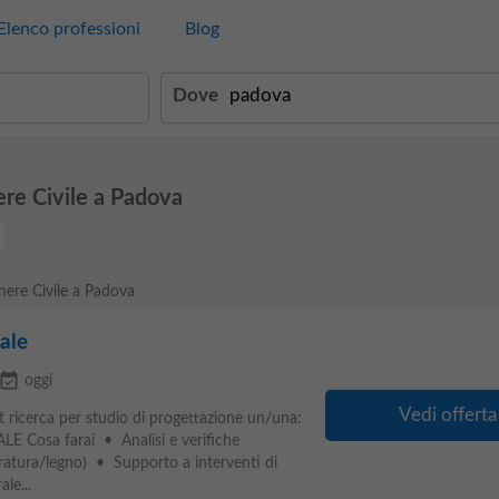
Elenco professioni
Blog
Dove
ere Civile a Padova
gnere Civile a Padova
rale
vent_available
oggi
Vedi offerta
ricerca per studio di progettazione un/una:
 Cosa farai • Analisi e verifiche
muratura/legno) • Supporto a interventi di
le...