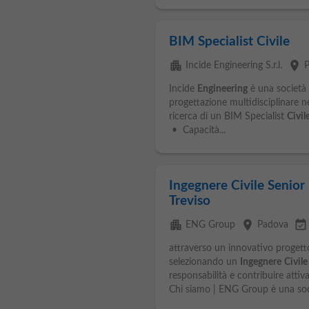
BIM Specialist Civile
apartment
place
Incide Engineering S.r.l.
Incide
Engineering
è una società
progettazione multidisciplinare 
ricerca di un BIM Specialist
Civil
• Capacità...
Ingegnere Civile Senio
Treviso
apartment
place
event_available
ENG Group
Padova
attraverso un innovativo progetto
selezionando un
Ingegnere
Civile
responsabilità e contribuire attiv
Chi siamo | ENG Group è una soci