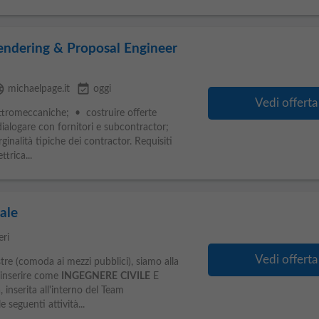
ndering & Proposal Engineer
age
event_available
michaelpage.it
oggi
Vedi offerta
ttromeccaniche; • costruire offerte
alogare con fornitori e subcontractor;
nalità tipiche dei contractor. Requisiti
ettrica...
rale
eri
Vedi offerta
tre (comoda ai mezzi pubblici), siamo alla
a inserire come
INGEGNERE
CIVILE
E
nserita all'interno del Team
e seguenti attività...