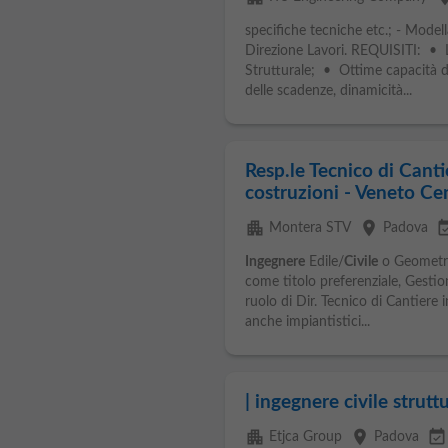
specifiche tecniche etc.; - Model
Direzione Lavori. REQUISITI: • 
Strutturale; • Ottime capacità di
delle scadenze, dinamicità...
Resp.le Tecnico di Cant
costruzioni - Veneto Ce
apartment
place
event_av
Montera STV
Padova
Ingegnere
Edile/
Civile
o Geometra 
come titolo preferenziale, Gesti
ruolo di Dir. Tecnico di Cantiere 
anche impiantistici...
| ingegnere civile strutt
apartment
place
event_available
Etjca Group
Padova