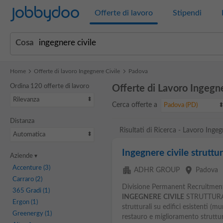
Jobbydoo
Offerte di lavoro
Stipendi
Cosa
Home
Offerte di lavoro Ingegnere Civile
Padova
Ordina 120 offerte di lavoro
Offerte di Lavoro Ingegn
Rilevanza
Cerca offerte a
Padova (PD)
Distanza
Risultati di Ricerca - Lavoro Inge
Automatica
Ingegnere civile struttu
Aziende
Accenture
(3)
apartment
place
e
ADHR GROUP
Padova
Carraro
(2)
Divisione Permanent Recruitment 
365 Gradi
(1)
INGEGNERE
CIVILE
STRUTTURALE
Ergon
(1)
strutturali su edifici esistenti (
Greenergy
(1)
restauro e miglioramento struttura