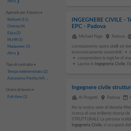
Altro
Agenzie per il lavoro
INGEGNERE CIVILE - Te
Relizont
(11)
EPC - Padova
Orienta
(4)
Etjca
(3)
apartment
place
langu
Michael Page
Padova
IN.HR
(3)
correttamente opere
civili
ed ele
Manpower
(3)
economicamente sostenibili; • di
Altro
• comprendere le logiche di margi
• Laurea in
Ingegneria
Civile
, El
Tipo di contratto
Tempo indeterminato
(2)
Autonomo/Partita IVA
(1)
Ingegnere civile struttu
Orario di lavoro
apartment
place
event_available
Full-time
(3)
AI Progetti
Padova
i
Per la nostra sede di Venezia-Mes
ricerca di una brillante risorsa d
STRUTTURALE La persona scelta, i
Ingegneria
Civile
, si occuperà dell