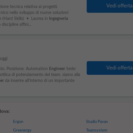
Vedi offerta
one tecnica relativa ai progetti.
nico nello sviluppo di nuove soluzioni
 (Hard Skills) • Laurea in
Ingegneria
discipline affini...
oggi
Vedi offerta
to. Posizione: Automation
Engineer
Sede:
ttica di potenziamento del team, siamo alla
er
da inserire all'interno di un importante
dova:
Ergon
Studio Pavan
Greenergy
Teamsystem