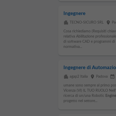
Ingegnere
apartment
place
TECNO-SICURO SRL
Pa
Cosa richiediamo (Requisiti chia
relativa Abilitazione professional
di software CAD e programmi di 
normativa...
Ingegnere di Automazio
apartment
place
event_available
agap2 Italia
Padova
umane sono sempre al primo pos
Vicenza (VI) IL TUO RUOLO Nell'o
ricerca di un/una Robotic
Engine
progetto nel settore...