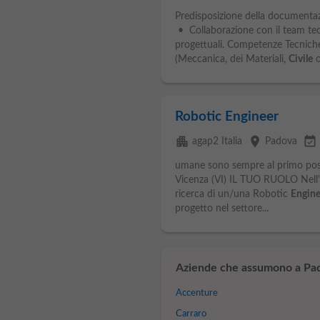
Predisposizione della documentazi
• Collaborazione con il team tec
progettuali. Competenze Tecniche
(Meccanica, dei Materiali,
Civile
o 
Robotic Engineer
apartment
place
event_available
agap2 Italia
Padova
umane sono sempre al primo pos
Vicenza (VI) IL TUO RUOLO Nell'o
ricerca di un/una Robotic
Engine
progetto nel settore...
Aziende che assumono a Pa
Accenture
Carraro