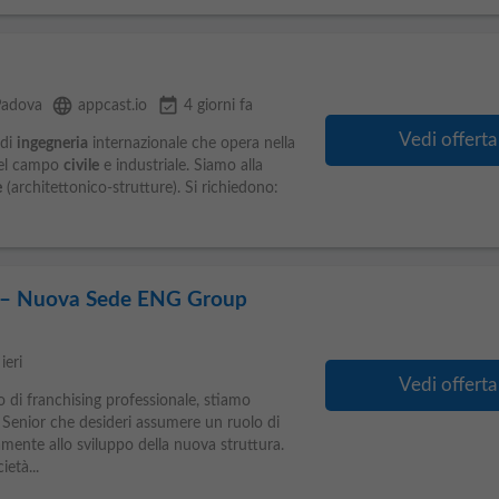
language
event_available
Padova
appcast.io
4 giorni fa
Vedi offerta
 di
ingegneria
internazionale che opera nella
nel campo
civile
e industriale. Siamo alla
e
(architettonico-strutture). Si richiedono:
r – Nuova Sede ENG Group
ieri
Vedi offerta
 di franchising professionale, stiamo
Senior che desideri assumere un ruolo di
amente allo sviluppo della nuova struttura.
età...