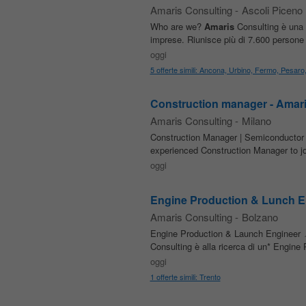
Amaris Consulting
-
Ascoli Piceno
Who are we?
Amaris
Consulting è una 
imprese. Riunisce più di 7.600 persone di
oggi
5 offerte simili: Ancona, Urbino, Fermo, Pesar
Construction manager - Amari
Amaris Consulting
-
Milano
Construction Manager | Semiconductor I
experienced Construction Manager to joi
oggi
Engine Production & Lunch E
Amaris Consulting
-
Bolzano
Engine Production & Launch Engineer 📍 
Consulting è alla ricerca di un* Engine
oggi
1 offerte simili: Trento