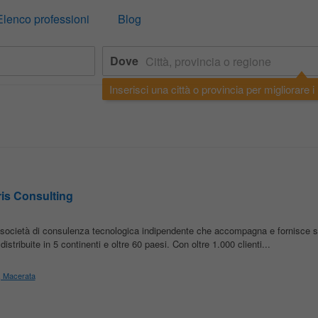
Elenco professioni
Blog
Dove
Inserisci una città o provincia per migliorare i r
ris Consulting
società di consulenza tecnologica indipendente che accompagna e fornisce so
stribuite in 5 continenti e oltre 60 paesi. Con oltre 1.000 clienti...
o, Macerata