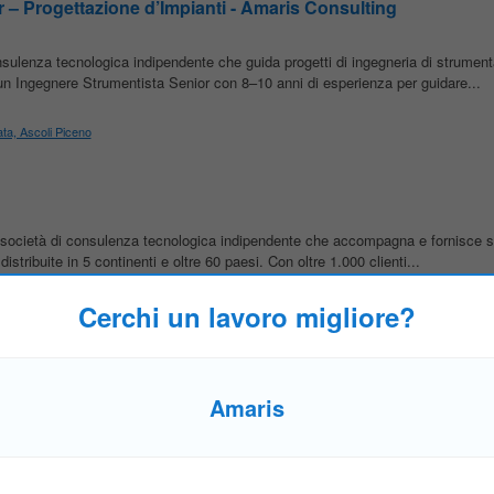
 – Progettazione d’Impianti - Amaris Consulting
sulenza tecnologica indipendente che guida progetti di ingegneria di strument
o un Ingegnere Strumentista Senior con 8–10 anni di esperienza per guidare...
ata, Ascoli Piceno
società di consulenza tecnologica indipendente che accompagna e fornisce so
stribuite in 5 continenti e oltre 60 paesi. Con oltre 1.000 clienti...
Cerchi un lavoro migliore?
nte di andare avanti e non smettere mai di chiedere di più a noi stessi. Comm
Amaris
e lavoriamo duramente per ottenere grandi risultati. Independence:
Amaris
Cons