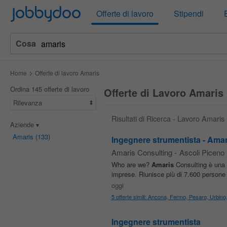
Jobbydoo
Offerte di lavoro
Stipendi
Cosa
Home
Offerte di lavoro Amaris
Ordina 145 offerte di lavoro
Offerte di Lavoro Amaris
Rilevanza
Risultati di Ricerca - Lavoro Amaris
Aziende
Amaris
(133)
Ingegnere strumentista - Ama
Amaris Consulting
-
Ascoli Piceno
Who are we?
Amaris
Consulting è una 
imprese. Riunisce più di 7.600 persone di
oggi
5 offerte simili: Ancona, Fermo, Pesaro, Urbin
Ingegnere strumentista