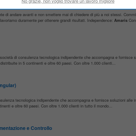
nte di andare avanti e non smettere mai di chiedere di più a noi stessi. Comm
e lavoriamo duramente per ottenere grandi risultati. Independence:
Amaris
Cons
società di consulenza tecnologica indipendente che accompagna e fornisce so
stribuite in 5 continenti e oltre 60 paesi. Con oltre 1.000 clienti...
ngular)
nsulenza tecnologica indipendente che accompagna e fornisce soluzioni alle 
inenti e oltre 60 paesi. Con oltre 1.000 clienti in tutto il mondo...
umentazione e Controllo