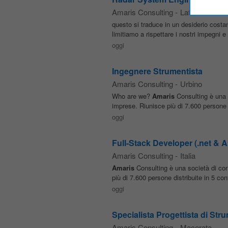
Amaris Consulting
-
Latina
questo si traduce in un desiderio costa
limitiamo a rispettare i nostri impegni 
oggi
Ingegnere Strumentista
Amaris Consulting
-
Urbino
Who are we?
Amaris
Consulting è una 
imprese. Riunisce più di 7.600 persone di
oggi
Full-Stack Developer (.net & A
Amaris Consulting
-
Italia
Amaris
Consulting è una società di co
più di 7.600 persone distribuite in 5 cont
oggi
Specialista Progettista di Str
Amaris Consulting
-
Macerata