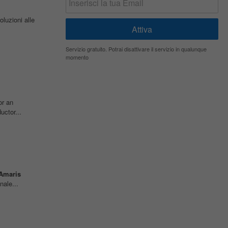
luzioni alle
Servizio gratuito. Potrai disattivare il servizio in qualunque
momento
or an
uctor...
Amaris
nale...