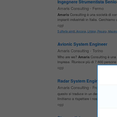
Ingegnere Strumentista Senior
Amaris Consulting
-
Fermo
Amaris
Consulting è una società di con
impianti industriali in Italia. Cerchiam
oggi
5 offerte simili: Ancona, Urbino, Pesaro, Macer
Avionic System Engineer
Amaris Consulting
-
Torino
Who are we?
Amaris
Consulting è una 
imprese. Riunisce più di 7.600 persone di
oggi
Radar System Engineer
Amaris Consulting
-
Frosinone
questo si traduce in un desiderio costa
limitiamo a rispettare i nostri impegni 
oggi