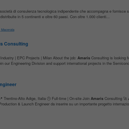
società di consulenza tecnologica indipendente che accompagna e fornisce so
stribuite in 5 continenti e oltre 60 paesi. Con oltre 1.000 clienti...
o, Macerata
s Consulting
ndustry | EPC Projects | Milan About the job:
Amaris
Consulting is looking f
n our Engineering Division and support international projects in the Semicond
ngineer
Trentino-Alto Adige, Italia 🕒 Full-time | On-site Join
Amaris
Consulting 🚀
 Production & Launch Engineer da inserire su un importante progetto internazio