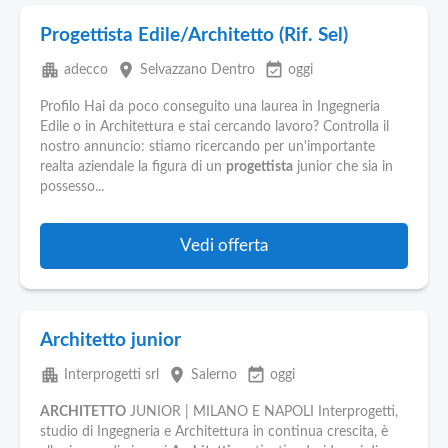
Progettista Edile/Architetto (Rif. Sel)
apartment
place
event_available
adecco
Selvazzano Dentro
oggi
Profilo Hai da poco conseguito una laurea in Ingegneria
Edile o in Architettura e stai cercando lavoro? Controlla il
nostro annuncio: stiamo ricercando per un'importante
realta aziendale la figura di un
progettista
junior che sia in
possesso...
Vedi offerta
Architetto junior
apartment
place
event_available
Interprogetti srl
Salerno
oggi
ARCHITETTO
JUNIOR | MILANO E NAPOLI Interprogetti,
studio di Ingegneria e Architettura in continua crescita, è