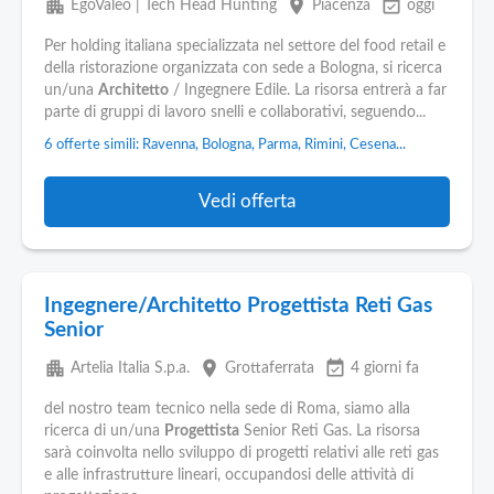
apartment
place
event_available
EgoValeo | Tech Head Hunting
Piacenza
oggi
Per holding italiana specializzata nel settore del food retail e
della ristorazione organizzata con sede a Bologna, si ricerca
un/una
Architetto
/ Ingegnere Edile. La risorsa entrerà a far
parte di gruppi di lavoro snelli e collaborativi, seguendo...
6 offerte simili: Ravenna, Bologna, Parma, Rimini, Cesena...
Vedi offerta
Ingegnere/Architetto Progettista Reti Gas
Senior
apartment
place
event_available
Artelia Italia S.p.a.
Grottaferrata
4 giorni fa
del nostro team tecnico nella sede di Roma, siamo alla
ricerca di un/una
Progettista
Senior Reti Gas. La risorsa
sarà coinvolta nello sviluppo di progetti relativi alle reti gas
e alle infrastrutture lineari, occupandosi delle attività di