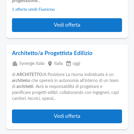
progettazione
...
1 offerte simili: Fiumicino
Vedi offerta
Architetto/a Progettista Edilizio
apartment
place
event_available
Synergie Italia
Italia
oggi
di
ARCHITETTO
/A Posizione La risorsa individuata è un
architetto
che opererà in autonomia all'interno di un team
di
architetti
. Avrà la responsabilità di progettare e
pianificare progetti edilizi, collaborando con ingegneri, capi
cantieri, tecnici, operai...
Vedi offerta