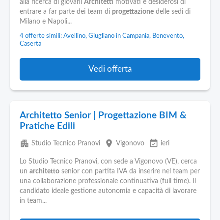
alla ricerca di giovani
Architetti
motivati e desiderosi di
entrare a far parte dei team di
progettazione
delle sedi di
Milano e Napoli...
4 offerte simili: Avellino, Giugliano in Campania, Benevento,
Caserta
Vedi offerta
Architetto Senior | Progettazione BIM &
Pratiche Edili
apartment
place
event_available
Studio Tecnico Pranovi
Vigonovo
ieri
Lo Studio Tecnico Pranovi, con sede a Vigonovo (VE), cerca
un
architetto
senior con partita IVA da inserire nel team per
una collaborazione professionale continuativa (full time). Il
candidato ideale gestione autonomia e capacità di lavorare
in team...