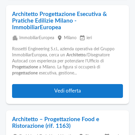
Architetto Progettazione Esecutiva &
Pratiche Edilizie Milano -
ImmobiliarEuropea
apartment
place
event_available
ImmobiliarEuropea
Milano
ieri
Rossetti Engineering S.r.l., azienda operativa del Gruppo
ImmobiliarEuropea, cerca un
Architetto
/Disegnatore
Autocad con esperienza per potenziare l’Ufficio di
Progettazione
a Milano. La figura si occuperà di
progettazione
esecutiva, gestione...
Vedi offerta
Architetto – Progettazione Food e
Ristorazione (rif. 1163)