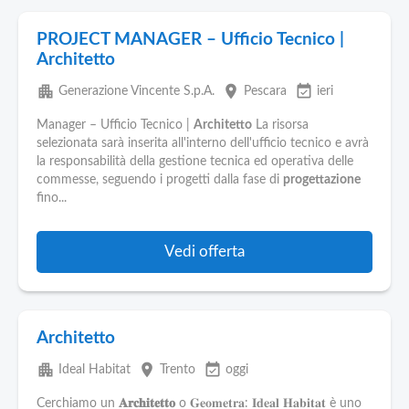
PROJECT MANAGER – Ufficio Tecnico |
Architetto
apartment
place
event_available
Generazione Vincente S.p.A.
Pescara
ieri
Manager – Ufficio Tecnico |
Architetto
La risorsa
selezionata sarà inserita all'interno dell'ufficio tecnico e avrà
la responsabilità della gestione tecnica ed operativa delle
commesse, seguendo i progetti dalla fase di
progettazione
fino...
Vedi offerta
Architetto
apartment
place
event_available
Ideal Habitat
Trento
oggi
Cerchiamo un
𝐀𝐫𝐜𝐡𝐢𝐭𝐞𝐭𝐭𝐨
o 𝐆𝐞𝐨𝐦𝐞𝐭𝐫𝐚: 𝐈𝐝𝐞𝐚𝐥 𝐇𝐚𝐛𝐢𝐭𝐚𝐭 è uno