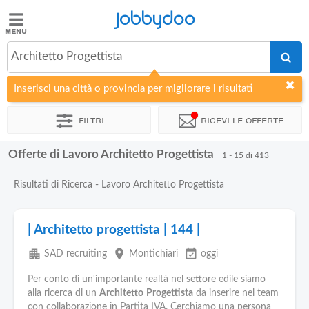
Jobbydoo
Jobbydoo
Architetto Progettista
Offerte
di
Inserisci una città o provincia per migliorare i risultati
lavoro
Filtri
Ricevi le offerte
Stipendi
Offerte di Lavoro Architetto Progettista
1 - 15 di 413
Elenco
Risultati di Ricerca - Lavoro Architetto Progettista
professioni
| Architetto progettista | 144 |
Blog
apartment
place
event_available
SAD recruiting
Montichiari
oggi
Per conto di un'importante realtà nel settore edile siamo
alla ricerca di un
Architetto
Progettista
da inserire nel team
con collaborazione in Partita IVA. Cerchiamo una persona