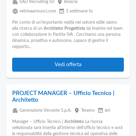
apartment
place
SAD Recruiting Srl
Brescia
language
event_available
vetrinaannunci.com
3 settimane fa
Per conto di un'importante realtà nel settore edile siamo
alla ricerca di un
Architetto
Progettista
da inserire nel team
con collaborazione in Partita IVA . Cerchiamo una persona
dinamica, proattiva e autonoma, capace di gestire il
rapporto...
Vedi offerta
PROJECT MANAGER – Ufficio Tecnico |
Architetto
apartment
place
event_available
Generazione Vincente S.p.A.
Teramo
ieri
Manager – Ufficio Tecnico |
Architetto
La risorsa
selezionata sarà inserita all'interno dell'ufficio tecnico e avrà
la responsabilità della gestione tecnica ed operativa delle