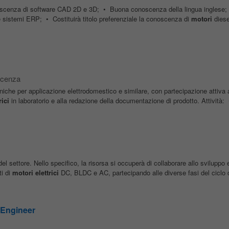
scenza di software CAD 2D e 3D; • Buona conoscenza della lingua inglese
 sistemi ERP; • Costituirà titolo preferenziale la conoscenza di
motori
diese
icenza
niche per applicazione elettrodomestico e similare, con partecipazione attiva a
rici
in laboratorio e alla redazione della documentazione di prodotto. Attività: 
del settore. Nello specifico, la risorsa si occuperà di collaborare allo sviluppo e
i di
motori
elettrici
DC, BLDC e AC, partecipando alle diverse fasi del ciclo di
 Engineer