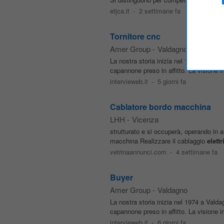
etjca.it
-
2 settimane fa
Tornitore cnc
Amer Group
-
Valdagno
La nostra storia inizia nel 1974 a Valda
capannone preso in affitto. La visione impr
intervieweb.it
-
5 giorni fa
Cablatore bordo macchina
LHH
-
Vicenza
strutturato e si occuperà, operando in a
macchina Realizzare il cablaggio
elettr
vetrinaannunci.com
-
4 settimane fa
Buyer
Amer Group
-
Valdagno
La nostra storia inizia nel 1974 a Valda
capannone preso in affitto. La visione impr
intervieweb.it
-
6 giorni fa