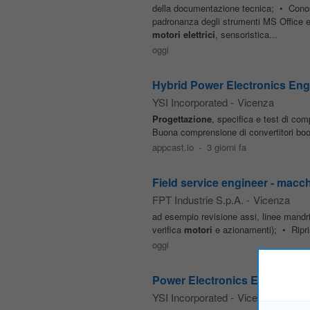
della documentazione tecnica; • Cono
padronanza degli strumenti MS Office e
motori
elettrici
, sensoristica...
oggi
Hybrid Power Electronics Engi
YSI Incorporated
-
Vicenza
Progettazione
, specifica e test di co
Buona comprensione di convertitori boos
appcast.io
-
3 giorni fa
Field service engineer - macc
FPT Industrie S.p.A.
-
Vicenza
ad esempio revisione assi, linee mand
verifica
motori
e azionamenti); • Ripris
oggi
Power Electronics Engineer
YSI Incorporated
-
Vicenza