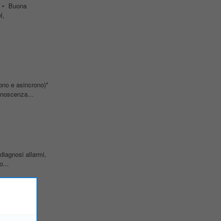
; • Buona
l,
ono e asincrono)*
onoscenza...
diagnosi allarmi,
o...