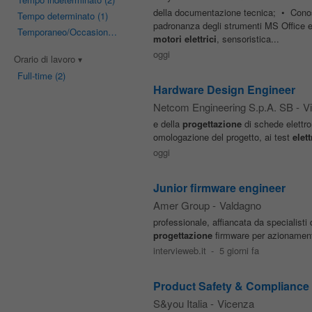
della documentazione tecnica; • Cono
Tempo determinato
(1)
padronanza degli strumenti MS Office e
Temporaneo/Occasionale
(1)
motori
elettrici
, sensoristica...
oggi
Orario di lavoro
Full-time
(2)
Hardware Design Engineer
Netcom Engineering S.p.A. SB
-
V
e della
progettazione
di schede elettro
omologazione del progetto, ai test
elett
oggi
Junior firmware engineer
Amer Group
-
Valdagno
professionale, affiancata da specialisti 
progettazione
firmware per azionament
intervieweb.it
-
5 giorni fa
Product Safety & Compliance
S&you Italia
-
Vicenza