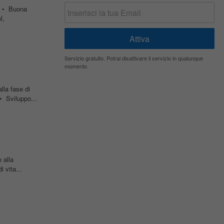
; • Buona
l,
Servizio gratuito. Potrai disattivare il servizio in qualunque
momento
lla fase di
• Sviluppo...
 alla
 vita...