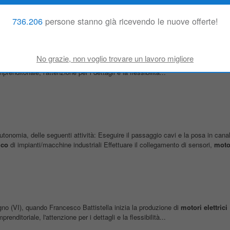
736.206
persone stanno già ricevendo le nuove offerte!
gno (VI), quando Francesco Battistella inizia la produzione di
motori
elettrici
enditoriale, l'attenzione per i dettagli e la flessibilità...
utonomia, delle seguenti attività: Eseguire il passaggio cavi e la posa in cana
ico
di impianti/macchine industriali Effettuare il collegamento di sensori,
moto
gno (VI), quando Francesco Battistella inizia la produzione di
motori
elettrici
enditoriale, l'attenzione per i dettagli e la flessibilità...