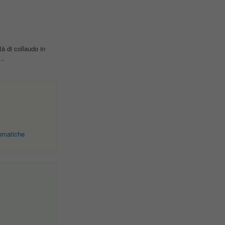
tà di collaudo in
..
omatiche