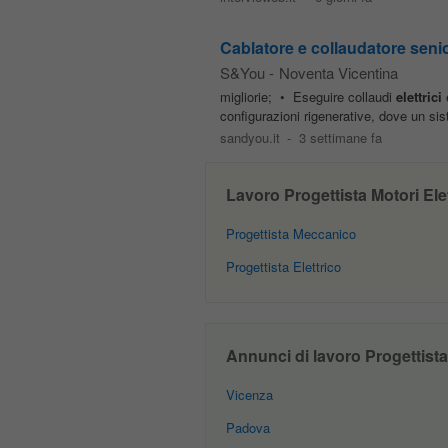
Cablatore e collaudatore senio
S&You
-
Noventa Vicentina
migliorie; • Eseguire collaudi
elettrici
e
configurazioni rigenerative, dove un s
sandyou.it
-
3 settimane fa
Lavoro Progettista Motori Elett
Progettista Meccanico
Progettista Elettrico
Annunci di lavoro Progettista M
Vicenza
Padova