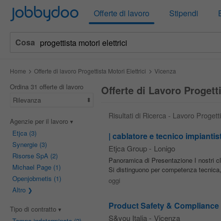
Jobbydoo
Offerte di lavoro
Stipendi
Cosa
Home
Offerte di lavoro Progettista Motori Elettrici
Vicenza
Ordina 31 offerte di lavoro
Offerte di Lavoro Progetti
Rilevanza
Risultati di Ricerca - Lavoro Progetti
Agenzie per il lavoro
Etjca
(3)
| cablatore e tecnico impiantist
Synergie
(3)
Etjca Group
-
Lonigo
Risorse SpA
(2)
Panoramica di Presentazione I nostri cli
Michael Page
(1)
Si distinguono per competenza tecnica, qu
Openjobmetis
(1)
oggi
Altro
Product Safety & Compliance
Tipo di contratto
S&you Italia
-
Vicenza
Tempo indeterminato
(2)