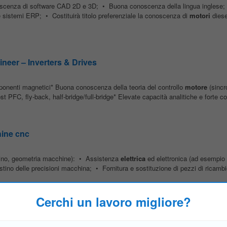
scenza di software CAD 2D e 3D; • Buona conoscenza della lingua inglese
 sistemi ERP; • Costituirà titolo preferenziale la conoscenza di
motori
diese
neer – Inverters & Drives
mponenti magnetici* Buona conoscenza della teoria del controllo
motore
(sincr
t PFC, fly-back, half-bridge/full-bridge* Elevate capacità analitiche e forte c
hine cnc
rino, geometria macchine): • Assistenza
elettrica
ed elettronica (ad esempio 
tino delle precisioni macchina; • Fornitura e sostituzione di pezzi di ricambi
Cerchi un lavoro migliore?