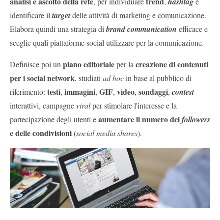
analisi e ascolto della rete
trend
, per individuare
,
hashtag
e
identificare il
target
delle attività di marketing e comunicazione.
Elabora quindi una strategia di
brand communication
efficace e
sceglie quali piattaforme social utilizzare per la comunicazione.
piano editoriale
creazione di contenuti
Definisce poi un
per la
per i social network
, studiati
ad hoc
in base al pubblico di
testi
immagini
GIF
video
sondaggi
riferimento:
,
,
,
,
,
contest
interattivi, campagne
viral
per stimolare l'interesse e la
aumentare il numero dei
partecipazione degli utenti e
followers
e delle condivisioni
(
social media shares
).