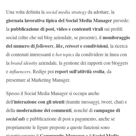
Una volta definita la
social media strategy
da adottare, la
giornata lavorativa tipica del Social Media Manager
prevede:
pubblicazione di post, video e contenuti virali
la
sui profili
monitoraggio
social (oltre che sul blog aziendale, se presente), il
del numero di
,
e condivisioni
followers
,
like
retweet
, la ricerca
di contenuti interessanti e
hot topics
da condividere in linea con
la
brand identity
aziendale, la gestione dei rapporti con bloggers
report sull'attività svolta
e
influencers
. Redige poi
, da
presentare al Marketing Manager.
Spesso il Social Media Manager si occupa anche
interazione con gli utenti
dell'
(tramite messaggi, tweet, chat) e
moderazione dei commenti
campagne di
della
, nonché di
social ads
e pubblicazione di post a pagamento, anche se
propriamente le figure preposte a queste funzioni sono
Community Manager
Social Media
rispettivamente il
e il