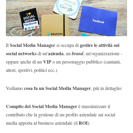
Pubblica
Offerte
Area
Aziende
Social Media Manager
gestire le attività sui
Il
si occupa di
social networks
azienda
di un'
, un
brand
, un'organizzazione -
VIP
oppure anche di un
o un personaggio pubblico (cantanti,
attori, sportivi, politici ecc.).
cosa fa un Social Media Manager
Vediamo
, più in dettaglio:
Compito del Social Media Manager
è massimizzare il
contributo che la gestione di un profilo aziendale sui social
ROI
media apporta al business aziendale (il
).