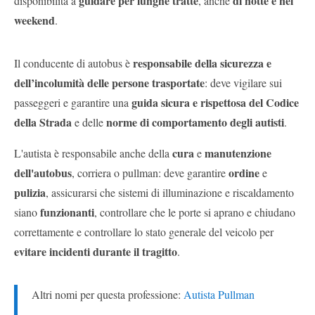
guidare per lunghe tratte
di notte e nel
disponibilità a
, anche
weekend
.
responsabile della sicurezza e
Il conducente di autobus è
dell’incolumità delle persone trasportate
: deve vigilare sui
guida sicura e rispettosa del Codice
passeggeri e garantire una
della Strada
norme di comportamento degli autisti
e delle
.
cura
manutenzione
L'autista è responsabile anche della
e
dell'autobus
ordine
, corriera o pullman: deve garantire
e
pulizia
, assicurarsi che sistemi di illuminazione e riscaldamento
funzionanti
siano
, controllare che le porte si aprano e chiudano
correttamente e controllare lo stato generale del veicolo per
evitare incidenti durante il tragitto
.
Altri nomi per questa professione:
Autista Pullman