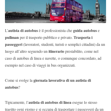
Pubblica
Offerte
Area
autista di autobus
guida autobus
L’
è il professionista che
e
Aziende
pullman
Trasporta i
per il trasporto pubblico e privato.
passeggeri
(lavoratori, studenti, turisti o semplici cittadini) da un
itinerario
luogo all’altro seguendo un
prestabilito, come nel
caso di autobus di linea e navette, o comunque concordato, ad
esempio nel caso di viaggi in bus organizzati.
giornata lavorativa di un autista di
Come si svolge la
autobus
?
autista di autobus di linea
Tipicamente, l’
esegue lo stesso
tragitto ogni giorno e si occupa di trasportare i passeggeri da un