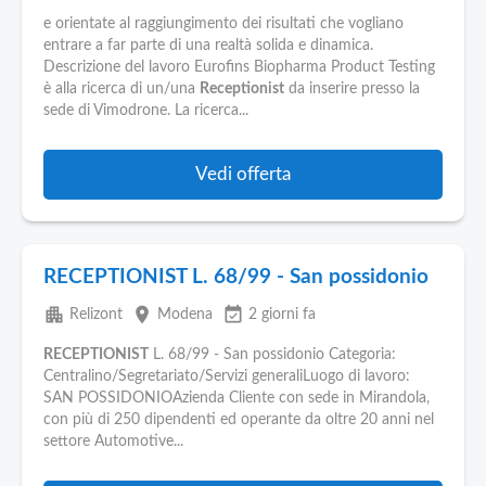
e orientate al raggiungimento dei risultati che vogliano
entrare a far parte di una realtà solida e dinamica.
Descrizione del lavoro Eurofins Biopharma Product Testing
è alla ricerca di un/una
Receptionist
da inserire presso la
sede di Vimodrone. La ricerca...
Vedi offerta
RECEPTIONIST L. 68/99 - San possidonio
apartment
place
event_available
Relizont
Modena
2 giorni fa
RECEPTIONIST
L. 68/99 - San possidonio Categoria:
Centralino/Segretariato/Servizi generaliLuogo di lavoro:
SAN POSSIDONIOAzienda Cliente con sede in Mirandola,
con più di 250 dipendenti ed operante da oltre 20 anni nel
settore Automotive...