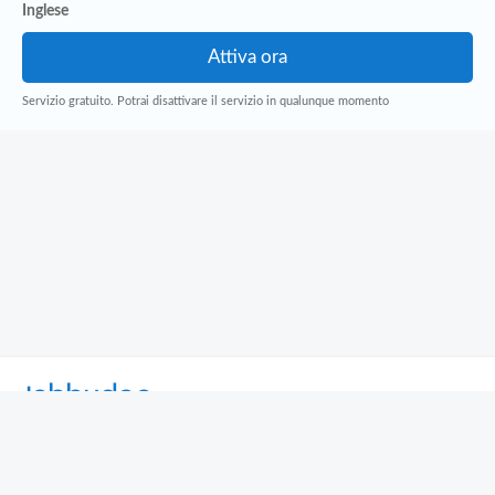
Inglese
Servizio gratuito. Potrai disattivare il servizio in qualunque momento
Jobbydoo
Cerca per professione
Cerca per area geografica
Cerca per azienda