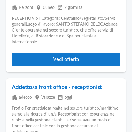
apartment
place
event_available
Relizont
Cuneo
2 giorni fa
RECEPTIONIST
Categoria: Centralino/Segretariato/Servizi
generaliLuogo di lavoro: SANTO STEFANO BELBOAzienda
Cliente operante nel settore turistico, che offre servizi di
Hotellerie, di Ristorazione e di Spa per clientela
internazionale...
Vedi offerta
Addetto/a front office - receptionist
apartment
place
event_available
adecco
Varazze
oggi
Profilo Per prestigiosa realta nel settore turistico/marittimo
siamo alla ricerca di un/a
Receptionist
con esperienza nel
ruolo e nella gestione clienti. La risorsa avra un ruolo di
front office centrale con la gestione accurata di