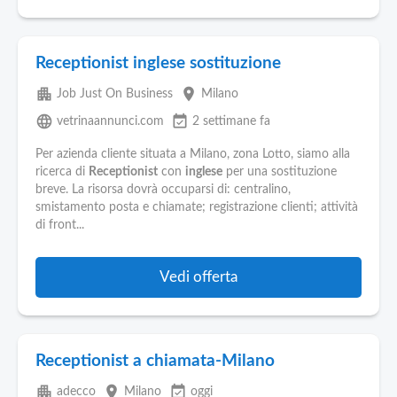
Receptionist inglese sostituzione
apartment
place
Job Just On Business
Milano
language
event_available
vetrinaannunci.com
2 settimane fa
Per azienda cliente situata a Milano, zona Lotto, siamo alla
ricerca di
Receptionist
con
inglese
per una sostituzione
breve. La risorsa dovrà occuparsi di: centralino,
smistamento posta e chiamate; registrazione clienti; attività
di front...
Vedi offerta
Receptionist a chiamata-Milano
apartment
place
event_available
adecco
Milano
oggi