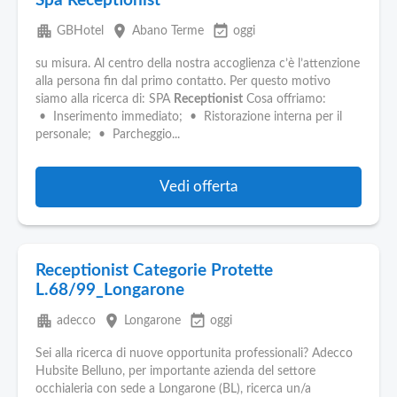
Spa Receptionist
apartment
place
event_available
GBHotel
Abano Terme
oggi
su misura. Al centro della nostra accoglienza c’è l’attenzione
alla persona fin dal primo contatto. Per questo motivo
siamo alla ricerca di: SPA
Receptionist
Cosa offriamo:
• Inserimento immediato; • Ristorazione interna per il
personale; • Parcheggio...
Vedi offerta
Receptionist Categorie Protette
L.68/99_Longarone
apartment
place
event_available
adecco
Longarone
oggi
Sei alla ricerca di nuove opportunita professionali? Adecco
Hubsite Belluno, per importante azienda del settore
occhialeria con sede a Longarone (BL), ricerca un/a