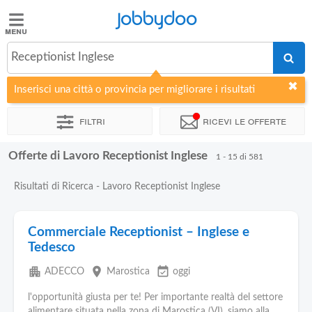
Jobbydoo
Jobbydoo
Receptionist Inglese
Offerte
di
Inserisci una città o provincia per migliorare i risultati
lavoro
Filtri
Ricevi le offerte
Stipendi
Offerte di Lavoro Receptionist Inglese
1 - 15 di 581
Elenco
Risultati di Ricerca - Lavoro Receptionist Inglese
professioni
Commerciale Receptionist – Inglese e
Blog
Tedesco
apartment
place
event_available
ADECCO
Marostica
oggi
l'opportunità giusta per te! Per importante realtà del settore
alimentare situata nella zona di Marostica (VI), siamo alla