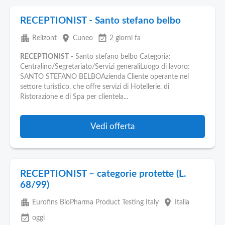
RECEPTIONIST - Santo stefano belbo
apartment
place
event_available
Relizont
Cuneo
2 giorni fa
RECEPTIONIST
- Santo stefano belbo Categoria:
Centralino/Segretariato/Servizi generaliLuogo di lavoro:
SANTO STEFANO BELBOAzienda Cliente operante nel
settore turistico, che offre servizi di Hotellerie, di
Ristorazione e di Spa per clientela...
Vedi offerta
RECEPTIONIST – categorie protette (L.
68/99)
apartment
place
Eurofins BioPharma Product Testing Italy
Italia
event_available
oggi