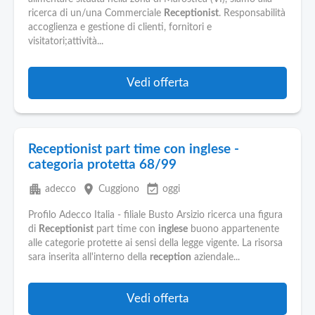
Pubblica
ricerca di un/una Commerciale
Receptionist
. Responsabilità
Offerte
accoglienza e gestione di clienti, fornitori e
visitatori;attività...
Area
Aziende
Vedi offerta
Receptionist part time con inglese -
categoria protetta 68/99
apartment
place
event_available
adecco
Cuggiono
oggi
Profilo Adecco Italia - filiale Busto Arsizio ricerca una figura
di
Receptionist
part time con
inglese
buono appartenente
alle categorie protette ai sensi della legge vigente. La risorsa
sara inserita all'interno della
reception
aziendale...
Vedi offerta