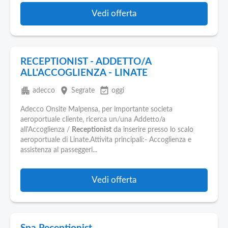
Vedi offerta
RECEPTIONIST - ADDETTO/A
ALL'ACCOGLIENZA - LINATE
apartment
place
event_available
adecco
Segrate
oggi
Adecco Onsite Malpensa, per importante societa
aeroportuale cliente, ricerca un/una Addetto/a
all'Accoglienza /
Receptionist
da inserire presso lo scalo
aeroportuale di Linate.Attivita principali:- Accoglienza e
assistenza ai passeggeri...
Vedi offerta