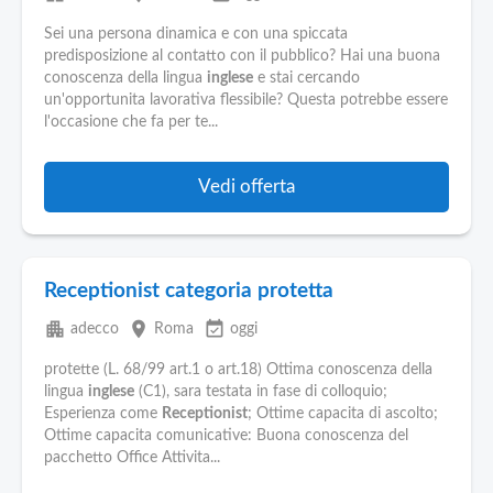
Sei una persona dinamica e con una spiccata
predisposizione al contatto con il pubblico? Hai una buona
conoscenza della lingua
inglese
e stai cercando
un'opportunita lavorativa flessibile? Questa potrebbe essere
l'occasione che fa per te...
Vedi offerta
Receptionist categoria protetta
apartment
place
event_available
adecco
Roma
oggi
protette (L. 68/99 art.1 o art.18) Ottima conoscenza della
lingua
inglese
(C1), sara testata in fase di colloquio;
Esperienza come
Receptionist
; Ottime capacita di ascolto;
Ottime capacita comunicative: Buona conoscenza del
pacchetto Office Attivita...