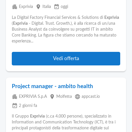
apartment
place
event_available
Exprivia
Italia
oggi
La Digital Factory Financial Services & Solutions di
Exprivia
(
Exprivia
- Digital. Trust. Growth.), è alla ricerca di un/una
Business Analyst da coinvolgere su progetti IT in ambito
Core Banking. La figura che stiamo cercando ha maturato
esperienza...
Vedi offerta
Project manager - ambito health
apartment
place
language
EXPRIVIA S.p.A
Molfetta
appcast.io
event_available
2 giorni fa
Il Gruppo
Exprivia
(c.ca 4.000 persone), specializzato in
Information and Communication Technology (ICT), è tra i
principali protagonisti della trasformazione digitale sul