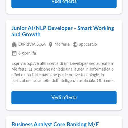
Vedi offerta
Junior AI/NLP Developer - Smart Working
and Growth
apartment
place
language
EXPRIVIA S.p.A
Molfetta
appcast.io
event_available
6 giorni fa
Exprivia
S.p.A è alla ricerca di un Developer neolaureato a
Molfetta. La posizione richiede una laurea in Informatica o
affini e una forte passione per le nuove tecnologie, in
particolare nell'ambito dell'intelligenza artificiale. Offriamo...
Vedi offerta
Business Analyst Core Banking M/F