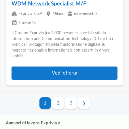
WDM Network Specialist M/F
apartment
place
language
Exprivia S.p.A.
Milano
intervieweb.it
event_available
1 mese fa
Il Gruppo
Exprivia
(ca 4.000 persone), specializzato in
Information and Communication Technology (ICT), è tra i
principali protagonisti della trasformazione digitale sul
mercato nazionale e internazionale con esperti in diversi
ambiti...
Vedi offerta
1
2
3
Annunci di lavoro Exprivia a: