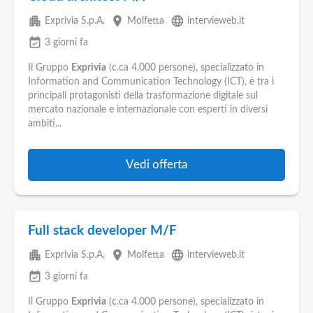
apartment
place
language
Exprivia S.p.A.
Molfetta
intervieweb.it
event_available
3 giorni fa
Il Gruppo
Exprivia
(c.ca 4.000 persone), specializzato in
Information and Communication Technology (ICT), è tra i
principali protagonisti della trasformazione digitale sul
mercato nazionale e internazionale con esperti in diversi
ambiti...
Vedi offerta
Full stack developer M/F
apartment
place
language
Exprivia S.p.A.
Molfetta
intervieweb.it
event_available
3 giorni fa
Il Gruppo
Exprivia
(c.ca 4.000 persone), specializzato in