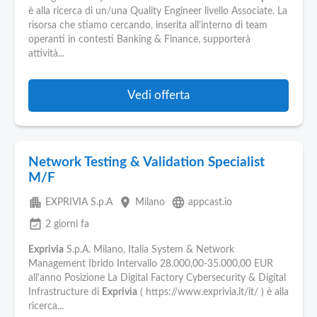
è alla ricerca di un/una Quality Engineer livello Associate. La
risorsa che stiamo cercando, inserita all’interno di team
operanti in contesti Banking & Finance, supporterà
attività...
Vedi offerta
Network Testing & Validation Specialist
M/F
apartment
place
language
EXPRIVIA S.p.A
Milano
appcast.io
event_available
2 giorni fa
Exprivia
S.p.A. Milano, Italia System & Network
Management Ibrido Intervallo 28.000,00-35.000,00 EUR
all'anno Posizione La Digital Factory Cybersecurity & Digital
Infrastructure di
Exprivia
( https://www.exprivia.it/it/ ) è alla
ricerca...