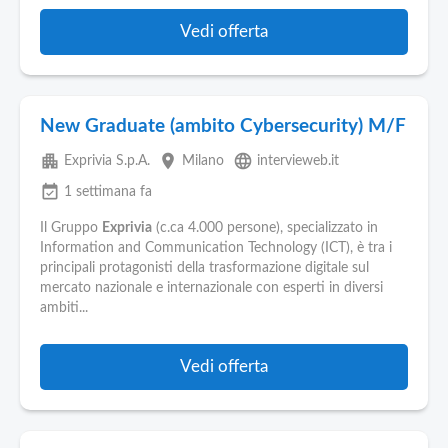
Vedi offerta
New Graduate (ambito Cybersecurity) M/F
apartment
place
language
Exprivia S.p.A.
Milano
intervieweb.it
event_available
1 settimana fa
Il Gruppo
Exprivia
(c.ca 4.000 persone), specializzato in
Information and Communication Technology (ICT), è tra i
principali protagonisti della trasformazione digitale sul
mercato nazionale e internazionale con esperti in diversi
ambiti...
Vedi offerta