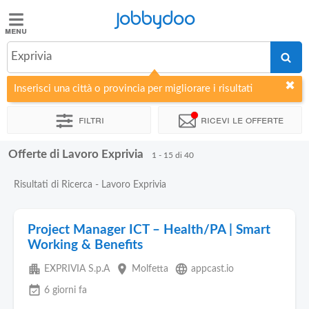
Jobbydoo
Jobbydoo
Exprivia
Offerte
di
Inserisci una città o provincia per migliorare i risultati
lavoro
Filtri
Ricevi le offerte
Stipendi
Offerte di Lavoro Exprivia
1 - 15 di 40
Elenco
Risultati di Ricerca - Lavoro Exprivia
professioni
Project Manager ICT – Health/PA | Smart
Blog
Working & Benefits
apartment
place
language
EXPRIVIA S.p.A
Molfetta
appcast.io
event_available
6 giorni fa