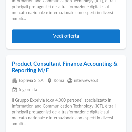
Information and Communication Technology (ICT), è tra i
principali protagonisti della trasformazione digitale sul
mercato nazionale e internazionale con esperti in diversi
ambiti...
Vedi offerta
Product Consultant Finance Accounting &
Reporting M/F
apartment
place
language
Exprivia S.p.A.
Roma
intervieweb.it
event_available
5 giorni fa
Il Gruppo
Exprivia
(c.ca 4.000 persone), specializzato in
Information and Communication Technology (ICT), è tra i
principali protagonisti della trasformazione digitale sul
mercato nazionale e internazionale con esperti in diversi
ambiti...