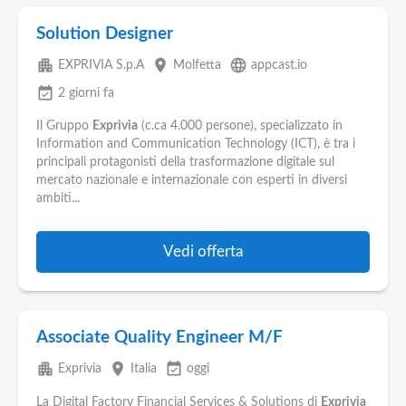
Solution Designer
apartment
place
language
EXPRIVIA S.p.A
Molfetta
appcast.io
event_available
2 giorni fa
Il Gruppo
Exprivia
(c.ca 4.000 persone), specializzato in
Information and Communication Technology (ICT), è tra i
principali protagonisti della trasformazione digitale sul
mercato nazionale e internazionale con esperti in diversi
ambiti...
Vedi offerta
Associate Quality Engineer M/F
apartment
place
event_available
Exprivia
Italia
oggi
La Digital Factory Financial Services & Solutions di
Exprivia