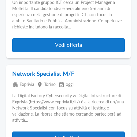
Pubblica
Un importante gruppo ICT cerca un Project Manager a
Offerte
Molfetta. Il candidato ideale avrà almeno 5-6 anni di
esperienza nella gestione di progetti ICT, con focus in
ambito Sanitario e Pubblica Amministrazione. Competenze
Area
richieste includono la raccolta...
Aziende
Vedi offerta
Network Specialist M/F
apartment
place
event_available
Exprivia
Torino
oggi
La Digital Factory Cybersecurity & Digital Infrastructure di
Exprivia
(https://www.exprivia.it/it/) è alla ricerca di un/una
Network Specialist con focus su attività di testing e
validazione. La risorsa che stiamo cercando parteciperà ad
attività...