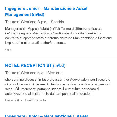
Ingegnere Junior – Manutenzione e Asset
Management (m/f/d)
Terme di Sirmione S.p.a.
-
Sondrio
Management - Apprendistato (m/f/d)
Terme
di
Sirmione
ricerca
un/una Ingegnere Meccanico o Gestionale Junior da inserire con
contratto di apprendistato all'interno dell'area Manutenzione e Gestione
Impianti. La risorsa affiancherà il team...
oggi
HOTEL RECEPTIONIST (m/f/d)
Terme di Sirmione spa
-
Sirmione
che saranno discussi in fase preassuntiva Agevolazioni per l'acquisto
di prodotti e servizi
Terme
di
Sirmione
La ricerca è rivolta ad ambo i
sessi. Gli interessati potranno inviare il curriculum corredato di
autorizzazione al trattamento dei dati personali secondo...
bakeca.it
-
1 settimana fa
Ingegnere Junior – Manutenzione E Asset