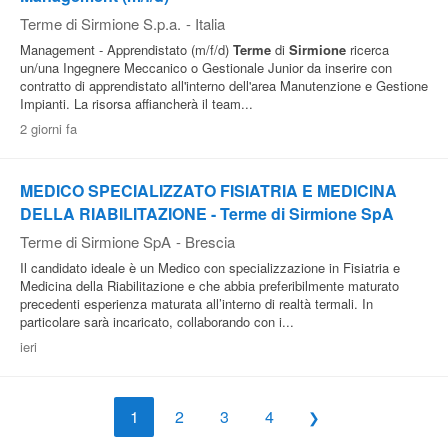
Terme di Sirmione S.p.a.
-
Italia
Management - Apprendistato (m/f/d)
Terme
di
Sirmione
ricerca
un/una Ingegnere Meccanico o Gestionale Junior da inserire con
contratto di apprendistato all'interno dell'area Manutenzione e Gestione
Impianti. La risorsa affiancherà il team...
2 giorni fa
MEDICO SPECIALIZZATO FISIATRIA E MEDICINA
DELLA RIABILITAZIONE - Terme di Sirmione SpA
Terme di Sirmione SpA
-
Brescia
Il candidato ideale è un Medico con specializzazione in Fisiatria e
Medicina della Riabilitazione e che abbia preferibilmente maturato
precedenti esperienza maturata all’interno di realtà termali. In
particolare sarà incaricato, collaborando con i...
ieri
1
2
3
4