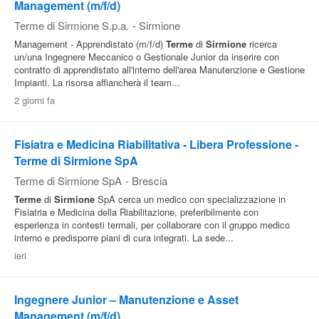
Management (m/f/d)
Terme di Sirmione S.p.a.
-
Sirmione
Management - Apprendistato (m/f/d)
Terme
di
Sirmione
ricerca
un/una Ingegnere Meccanico o Gestionale Junior da inserire con
contratto di apprendistato all'interno dell'area Manutenzione e Gestione
Impianti. La risorsa affiancherà il team...
2 giorni fa
Fisiatra e Medicina Riabilitativa - Libera Professione -
Terme di Sirmione SpA
Terme di Sirmione SpA
-
Brescia
Terme
di
Sirmione
SpA cerca un medico con specializzazione in
Fisiatria e Medicina della Riabilitazione, preferibilmente con
esperienza in contesti termali, per collaborare con il gruppo medico
interno e predisporre piani di cura integrati. La sede...
ieri
Ingegnere Junior – Manutenzione e Asset
Management (m/f/d)