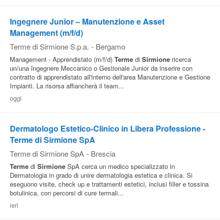
Ingegnere Junior – Manutenzione e Asset
Management (m/f/d)
Terme di Sirmione S.p.a.
-
Bergamo
Management - Apprendistato (m/f/d)
Terme
di
Sirmione
ricerca
un/una Ingegnere Meccanico o Gestionale Junior da inserire con
contratto di apprendistato all'interno dell'area Manutenzione e Gestione
Impianti. La risorsa affiancherà il team...
oggi
Dermatologo Estetico-Clinico in Libera Professione -
Terme di Sirmione SpA
Terme di Sirmione SpA
-
Brescia
Terme
di
Sirmione
SpA cerca un medico specializzato in
Dermatologia in grado di unire dermatologia estetica e clinica. Si
eseguono visite, check up e trattamenti estetici, inclusi filler e tossina
botulinica, con percorsi di cure termali...
ieri