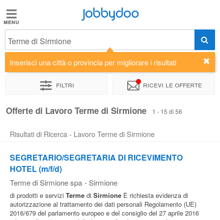
Jobbydoo
Jobbydoo
Terme di Sirmione
Offerte
di
Inserisci una città o provincia per migliorare i risultati
lavoro
Filtri
Ricevi le offerte
Stipendi
Offerte di Lavoro Terme di Sirmione
1 - 15 di 56
Risultati di Ricerca - Lavoro Terme di Sirmione
Elenco
professioni
SEGRETARIO/SEGRETARIA DI RICEVIMENTO
HOTEL (m/f/d)
Blog
Terme di Sirmione spa
-
Sirmione
di prodotti e servizi
Terme
di
Sirmione
È richiesta evidenza di
autorizzazione al trattamento dei dati personali Regolamento (UE)
2016/679 del parlamento europeo e del consiglio del 27 aprile 2016