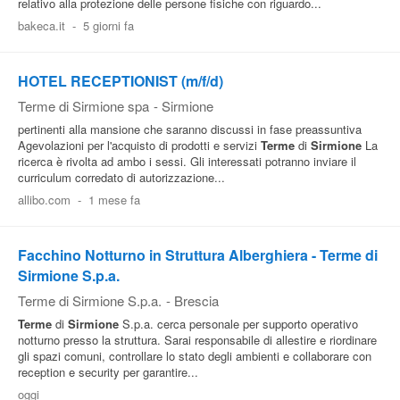
relativo alla protezione delle persone fisiche con riguardo...
Pubblica
bakeca.it
-
5 giorni fa
Offerte
HOTEL RECEPTIONIST (m/f/d)
Terme di Sirmione spa
-
Sirmione
Area
pertinenti alla mansione che saranno discussi in fase preassuntiva
Aziende
Agevolazioni per l'acquisto di prodotti e servizi
Terme
di
Sirmione
La
ricerca è rivolta ad ambo i sessi. Gli interessati potranno inviare il
curriculum corredato di autorizzazione...
allibo.com
-
1 mese fa
Facchino Notturno in Struttura Alberghiera - Terme di
Sirmione S.p.a.
Terme di Sirmione S.p.a.
-
Brescia
Terme
di
Sirmione
S.p.a. cerca personale per supporto operativo
notturno presso la struttura. Sarai responsabile di allestire e riordinare
gli spazi comuni, controllare lo stato degli ambienti e collaborare con
reception e security per garantire...
oggi