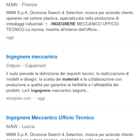
MAW
-
Firenze
MAW S.p.A. Divisione Search & Selection, ricerca per azienda cliente
operante nel settore plastica, specializzata nella produzione di
imballaggi industriali: 1 -
INGEGNERE
MECCANICO UFFICIO
TECNICO La risorsa, inserita all'interno dell'Ufficio...
oggi
Ingegnere meccanico
Celyon
-
Capannori
il ruolo prevede la definizione dei requisiti tecnici, la realizzazione di
modelli e disegni, la scelta dei
materiali
e la collaborazione con
produzione e qualità per garantire la fattibilità e l’affidabilità dei
prodotti. La/il
ingegnere
meccanico seguirà...
whatjobs.com
-
oggi
Ingegnere Meccanico Ufficio Tecnico
MAW
-
Lucca
MAW S.p.A. Divisione Search & Selection, ricerca per azienda cliente
operante nel settore plastica, specializzata nella produzione di