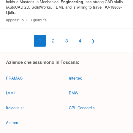
holds a Master’s in Mechanical
Engineering
, has strong CAD skills
(AutoCAD 2D, SolidWorks, FEM), and is willing to travel. #J-18808-
Ljbffr...
appcast.io
-
3 giorni fa
1
2
3
4
Aziende che assumono in Toscana:
PRAMAC
Intertek
LVMH
BMW
Italconsult
CPL Concordia
Alstom