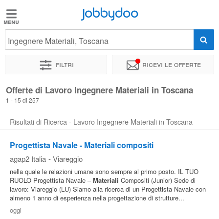
Jobbydoo
Jobbydoo
Ingegnere Materiali, Toscana
Offerte
di
Filtri
Ricevi le offerte
lavoro
Offerte di Lavoro Ingegnere Materiali in Toscana
1 - 15 di 257
Stipendi
Risultati di Ricerca - Lavoro Ingegnere Materiali in Toscana
Elenco
Progettista Navale - Materiali compositi
professioni
agap2 Italia
-
Viareggio
nella quale le relazioni umane sono sempre al primo posto. IL TUO
Blog
RUOLO Progettista Navale –
Materiali
Compositi (Junior) Sede di
lavoro: Viareggio (LU) Siamo alla ricerca di un Progettista Navale con
almeno 1 anno di esperienza nella progettazione di strutture...
oggi