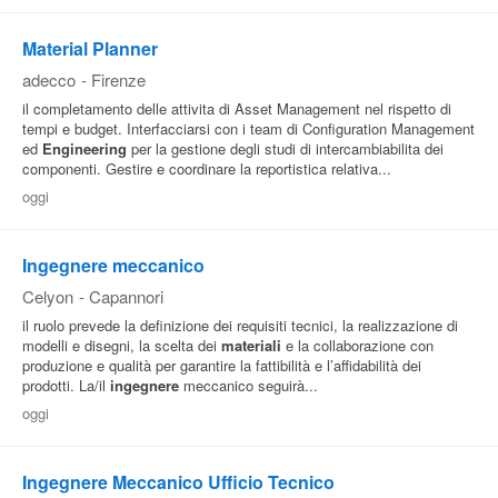
Pubblica
Material Planner
Offerte
adecco
-
Firenze
il completamento delle attivita di Asset Management nel rispetto di
tempi e budget. Interfacciarsi con i team di Configuration Management
Area
ed
Engineering
per la gestione degli studi di intercambiabilita dei
Aziende
componenti. Gestire e coordinare la reportistica relativa...
oggi
Ingegnere meccanico
Celyon
-
Capannori
il ruolo prevede la definizione dei requisiti tecnici, la realizzazione di
modelli e disegni, la scelta dei
materiali
e la collaborazione con
produzione e qualità per garantire la fattibilità e l’affidabilità dei
prodotti. La/il
ingegnere
meccanico seguirà...
oggi
Ingegnere Meccanico Ufficio Tecnico