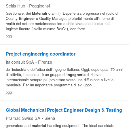
Seltis Hub
-
Poggibonsi
Gestionale, dei
Materiali
o affini). Esperienza pregressa nel ruolo di
Quality
Engineer
o Quality Manager, preferibilmente all'interno di
realtà del settore metalmeccanico o delle lavorazioni industriali.
Inglese fluente (livello minimo B2/C1), con forte...
oggi
Project engineering coordinator
Italconsult SpA
-
Firenze
dell'industria e dell'etica dell'Ingegno Italiano. Oggi, dopo quasi 70 anni
di attività, Italconsult è un gruppo di
Ingegneria
di rilievo
internazionale sempre più proiettato verso una diffusione a livello
mondiale. Per un importante programma di sviluppo...
oggi
Global Mechanical Project Engineer Design & Testing
Pramac Swiss SA
-
Siena
generators and
material
handling equipment. The ideal candidate