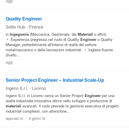
oggi
Quality Engineer
Seltis Hub
-
Firenze
in
Ingegneria
(Meccanica, Gestionale, dei
Materiali
o affini).
• Esperienza pregressa nel ruolo di Quality
Engineer
o Quality
Manager, preferibilmente all'interno di realtà del settore
metalmeccanico o delle lavorazioni industriali. • Inglese fluente
(livello...
oggi
Senior Project Engineer – Industrial Scale-Up
Ingenn S.r.l.
-
Livorno
Ingenn S.r.l. in Livorno cerca un Senior Project
Engineer
per una
realtà industriale innovativa attiva nello sviluppo e produzione di
materiali
avanzati. Il ruolo prevede la gestione esecutiva di progetti
industriali complessi, con attenzione...
appcast.io
-
4 giorni fa