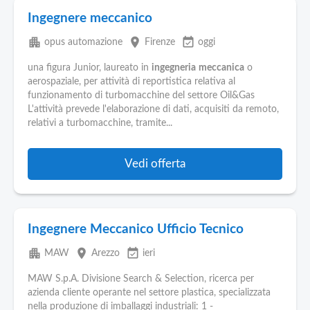
Ingegnere meccanico
apartment
place
event_available
opus automazione
Firenze
oggi
una figura Junior, laureato in
ingegneria
meccanica
o
aerospaziale, per attività di reportistica relativa al
funzionamento di turbomacchine del settore Oil&Gas
L'attività prevede l'elaborazione di dati, acquisiti da remoto,
relativi a turbomacchine, tramite...
Vedi offerta
Ingegnere Meccanico Ufficio Tecnico
apartment
place
event_available
MAW
Arezzo
ieri
MAW S.p.A. Divisione Search & Selection, ricerca per
azienda cliente operante nel settore plastica, specializzata
nella produzione di imballaggi industriali: 1 -