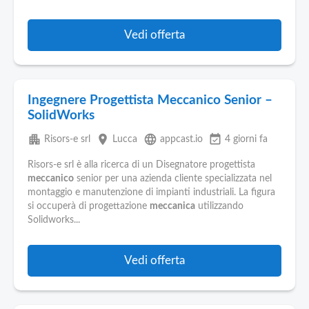
Vedi offerta
Ingegnere Progettista Meccanico Senior –
SolidWorks
apartment
place
language
event_available
Risors-e srl
Lucca
appcast.io
4 giorni fa
Risors-e srl è alla ricerca di un Disegnatore progettista
meccanico
senior per una azienda cliente specializzata nel
montaggio e manutenzione di impianti industriali. La figura
si occuperà di progettazione
meccanica
utilizzando
Solidworks...
Vedi offerta