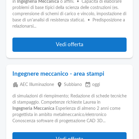
in
Ingegneria
Meccanica
o affini. • Capacità di elaborare
problemi di base tipici della scienza delle costruzioni (es.
comprensione di schemi di carico e vincolo, impostazione di
base di un'analisi di resistenza statica). • Predisposizione a
relazionarsi...
Vedi offerta
Ingegnere meccanico - area stampi
apartment
place
event_available
AEC Illuminazione
Subbiano
oggi
di simulazioni di riempimento; Redazione di schede tecniche
di stampaggio. Competenze richieste Laurea in
Ingegneria
Meccanica
Esperienza di almeno 2 anni come
progettista in ambito metalmeccanico/elettronico
Conoscenza software di progettazione CAD 3D...