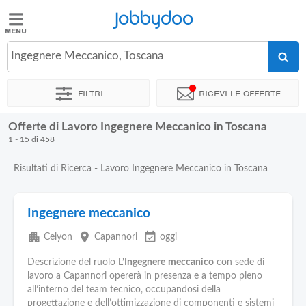
Jobbydoo
Jobbydoo
Ingegnere Meccanico, Toscana
Offerte
di
Filtri
Ricevi le offerte
lavoro
Offerte di Lavoro Ingegnere Meccanico in Toscana
Stipendi
1 - 15 di 458
Risultati di Ricerca - Lavoro Ingegnere Meccanico in Toscana
Elenco
professioni
Ingegnere meccanico
Blog
apartment
place
event_available
Celyon
Capannori
oggi
Descrizione del ruolo
L’Ingegnere
meccanico
con sede di
lavoro a Capannori opererà in presenza e a tempo pieno
all’interno del team tecnico, occupandosi della
progettazione e dell’ottimizzazione di componenti e sistemi