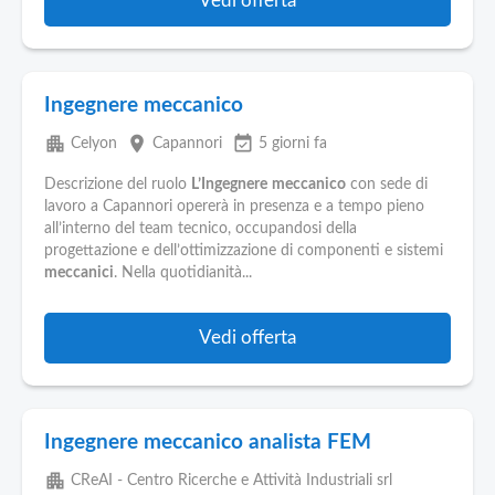
Vedi offerta
Ingegnere meccanico
apartment
place
event_available
Celyon
Capannori
5 giorni fa
Descrizione del ruolo
L’Ingegnere
meccanico
con sede di
lavoro a Capannori opererà in presenza e a tempo pieno
all’interno del team tecnico, occupandosi della
progettazione e dell’ottimizzazione di componenti e sistemi
meccanici
. Nella quotidianità...
Vedi offerta
Ingegnere meccanico analista FEM
apartment
CReAI - Centro Ricerche e Attività Industriali srl