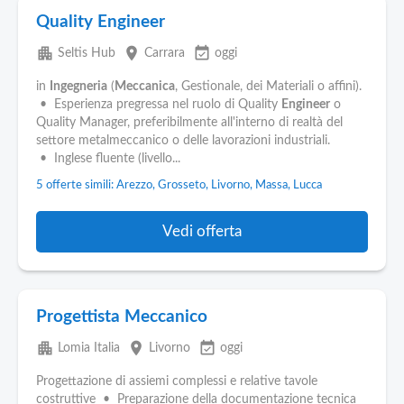
Quality Engineer
apartment
place
event_available
Seltis Hub
Carrara
oggi
in
Ingegneria
(
Meccanica
, Gestionale, dei Materiali o affini).
• Esperienza pregressa nel ruolo di Quality
Engineer
o
Quality Manager, preferibilmente all'interno di realtà del
settore metalmeccanico o delle lavorazioni industriali.
• Inglese fluente (livello...
5 offerte simili: Arezzo, Grosseto, Livorno, Massa, Lucca
Vedi offerta
Progettista Meccanico
apartment
place
event_available
Lomia Italia
Livorno
oggi
Progettazione di assiemi complessi e relative tavole
costruttive • Preparazione della documentazione tecnica