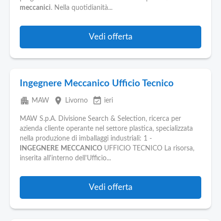
Pubblica
meccanici
. Nella quotidianità...
Offerte
Vedi offerta
Area
Aziende
Ingegnere Meccanico Ufficio Tecnico
apartment
place
event_available
MAW
Livorno
ieri
MAW S.p.A. Divisione Search & Selection, ricerca per
azienda cliente operante nel settore plastica, specializzata
nella produzione di imballaggi industriali: 1 -
INGEGNERE
MECCANICO
UFFICIO TECNICO La risorsa,
inserita all'interno dell'Ufficio...
Vedi offerta