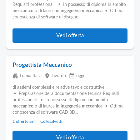
Requisiti professionali: • In possesso di diploma in ambito
meccanico
o di laurea in
ingegneria
meccanica
• Ottima
conoscenza di software di disegno...
Vedi offerta
Progettista Meccanico
apartment
place
event_available
Lomia Italia
Livorno
oggi
di assiemi complessi e relative tavole costruttive
• Preparazione della documentazione tecnica Requisiti
professionali: • In possesso di diploma in ambito
meccanico
o di laurea in
ingegneria
meccanica
• Ottima
conoscenza di software CAD 3D...
1 offerte simili: Collesalvetti
Vedi offerta