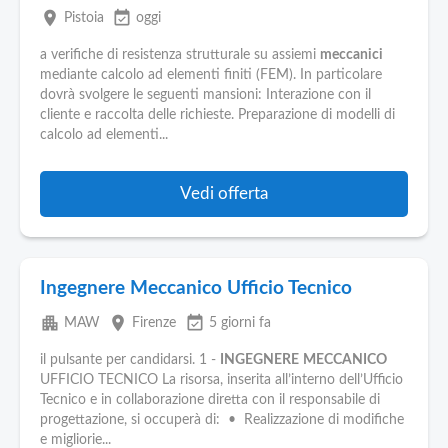
place
event_available
Pistoia
oggi
a verifiche di resistenza strutturale su assiemi
meccanici
mediante calcolo ad elementi finiti (FEM). In particolare
dovrà svolgere le seguenti mansioni: Interazione con il
cliente e raccolta delle richieste. Preparazione di modelli di
calcolo ad elementi...
Vedi offerta
Ingegnere Meccanico Ufficio Tecnico
apartment
place
event_available
MAW
Firenze
5 giorni fa
il pulsante per candidarsi. 1 -
INGEGNERE
MECCANICO
UFFICIO TECNICO La risorsa, inserita all’interno dell’Ufficio
Tecnico e in collaborazione diretta con il responsabile di
progettazione, si occuperà di: • Realizzazione di modifiche
e migliorie...