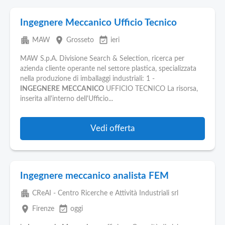
Ingegnere Meccanico Ufficio Tecnico
apartment
place
event_available
MAW
Grosseto
ieri
MAW S.p.A. Divisione Search & Selection, ricerca per
azienda cliente operante nel settore plastica, specializzata
nella produzione di imballaggi industriali: 1 -
INGEGNERE
MECCANICO
UFFICIO TECNICO La risorsa,
inserita all'interno dell'Ufficio...
Vedi offerta
Ingegnere meccanico analista FEM
apartment
CReAI - Centro Ricerche e Attività Industriali srl
place
event_available
Firenze
oggi