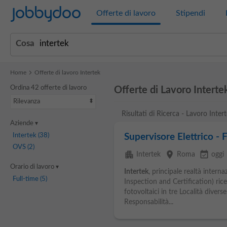
Jobbydoo
Offerte di lavoro
Stipendi
Cosa
Home
Offerte di lavoro Intertek
Ordina 42 offerte di lavoro
Offerte di Lavoro Interte
Rilevanza
Risultati di Ricerca - Lavoro Inter
Aziende
Intertek
(38)
Supervisore Elettrico - 
OVS
(2)
apartment
place
event_available
Intertek
Roma
oggi
Orario di lavoro
Intertek
, principale realtà interna
Full-time
(5)
Inspection and Certification) rice
fotovoltaici in tre Località diverse
Responsabilità...