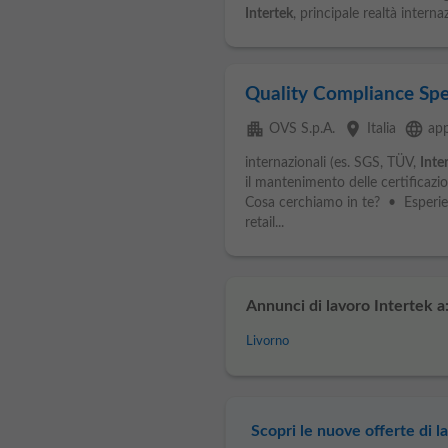
Intertek
, principale realtà internaz
Quality Compliance Spec
apartment
place
language
OVS S.p.A.
Italia
app
internazionali (es. SGS, TÜV,
Inte
il mantenimento delle certificazi
Cosa cerchiamo in te? • Esperienza
retail...
Annunci di lavoro Intertek a
Livorno
Scopri le nuove offerte di la