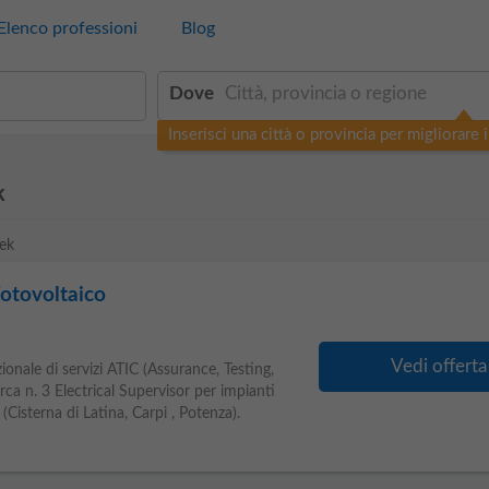
Elenco professioni
Blog
Dove
Inserisci una città o provincia per migliorare i 
k
tek
Fotovoltaico
Vedi offerta
zionale di servizi ATIC (Assurance, Testing,
rca n. 3 Electrical Supervisor per impianti
 (Cisterna di Latina, Carpi , Potenza).