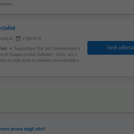
ionale...
ialist
event_available
cast.io
2 giorni fa
Vedi offerta
rtek
) • Supportare l'iter per l'ottenimento e
oni di Gruppo (come Oekotex - Gots , ecc.)
 in ruoli simili di contesti consulenziali o
:
voro prima degli altri!