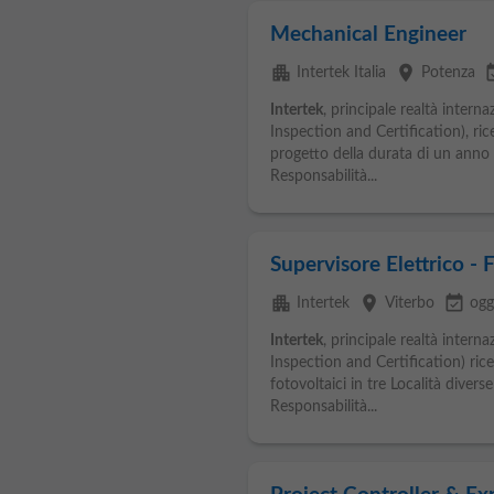
Mechanical Engineer
apartment
place
event_
Intertek Italia
Potenza
Intertek
, principale realtà interna
Inspection and Certification), r
progetto della durata di un anno n
Responsabilità...
Supervisore Elettrico - 
apartment
place
event_available
Intertek
Viterbo
ogg
Intertek
, principale realtà interna
Inspection and Certification) rice
fotovoltaici in tre Località diverse
Responsabilità...