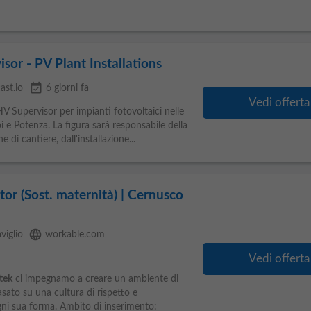
sor - PV Plant Installations
event_available
ast.io
6 giorni fa
Vedi offerta
HV Supervisor per impianti fotovoltaici nelle
pi e Potenza. La figura sarà responsabile della
e di cantiere, dall'installazione...
tor (Sost. maternità) | Cernusco
language
viglio
workable.com
Vedi offerta
tek
ci impegnamo a creare un ambiente di
asato su una cultura di rispetto e
ogni sua forma. Ambito di inserimento: