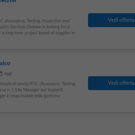
pediter
Vedi offerta
TIC (Assurance, Testing, Inspection and
dustry Services Division is looking for a
r a long-term project based at supplier in
aico
vailable
oggi
Vedi offerta
zionale di servizi ATIC (Assurance, Testing,
erca n. 1 Site Manager per impianti
ager è responsabile della gestione