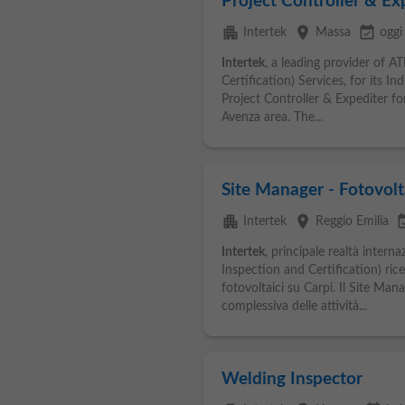
Project Controller & Ex
apartment
place
event_available
Intertek
Massa
oggi
Intertek
, a leading provider of A
Certification) Services, for its In
Project Controller & Expediter fo
Avenza area. The...
Site Manager - Fotovolt
apartment
place
event_a
Intertek
Reggio Emilia
Intertek
, principale realtà interna
Inspection and Certification) ric
fotovoltaici su Carpi. Il Site Man
complessiva delle attività...
Welding Inspector