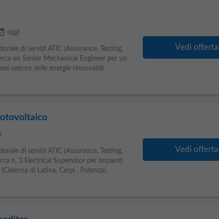
available
oggi
Vedi offerta
zionale di servizi ATIC (Assurance, Testing,
icerca un Senior Mechanical Engineer per un
el settore delle energie rinnovabili.
Fotovoltaico
i
Vedi offerta
zionale di servizi ATIC (Assurance, Testing,
rca n. 3 Electrical Supervisor per impianti
 (Cisterna di Latina, Carpi , Potenza).