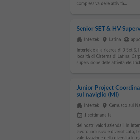
complessiva delle attività...
Senior SET & HV Supervi
apartment
place
language
Intertek
Latina
appc
Intertek
è alla ricerca di 3 Set & 
località di Cisterna di Latina, Car
supervisione delle attività elettrich
Junior Project Coordina
sul naviglio (MI)
apartment
place
Intertek
Cernusco sul Na
event_available
1 settimana fa
dei nostri valori aziendali. In
Inter
lavoro inclusivo e diversificato, b
valorizzazione della diversità in 