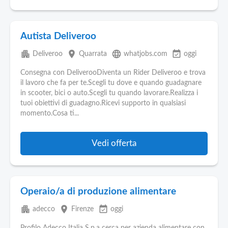
Autista Deliveroo
apartment
place
language
event_available
Deliveroo
Quarrata
whatjobs.com
oggi
Consegna con DeliverooDiventa un Rider Deliveroo e trova
il lavoro che fa per te.Scegli tu dove e quando guadagnare
in scooter, bici o auto.Scegli tu quando lavorare.Realizza i
tuoi obiettivi di guadagno.Ricevi supporto in qualsiasi
momento.Cosa ti...
Vedi offerta
Operaio/a di produzione alimentare
apartment
place
event_available
adecco
Firenze
oggi