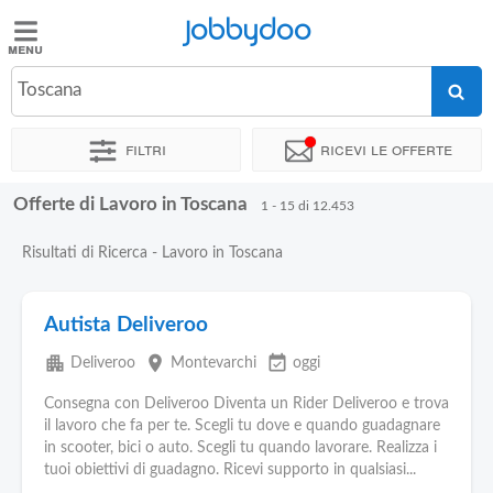
Jobbydoo
Jobbydoo
Toscana
Offerte
di
Filtri
Ricevi le offerte
lavoro
Offerte di Lavoro in Toscana
1 - 15 di 12.453
Stipendi
Risultati di Ricerca - Lavoro in Toscana
Elenco
professioni
Autista Deliveroo
apartment
place
event_available
Deliveroo
Montevarchi
oggi
Blog
Consegna con Deliveroo Diventa un Rider Deliveroo e trova
il lavoro che fa per te. Scegli tu dove e quando guadagnare
in scooter, bici o auto. Scegli tu quando lavorare. Realizza i
tuoi obiettivi di guadagno. Ricevi supporto in qualsiasi...