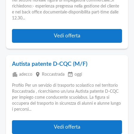
nel settore floreale figura di Impiegato/a commerciale.Si
richiedono:- esperienza pregressa nella gestione del cliente
e nel back office documentale-disponibilita part-time dalle
12.30...
Vedi offerta
Autista patente D-CQC (M/F)
apartment
place
event_available
adecco
Roccastrada
oggi
Profilo Per un servizio di trasporto scolastico nel territorio
Roccastrada , ricerchiamo un/una Autista patente D-CQC
per impiego come conducente scuolabus. La figura si
occupera del trasporto in sicurezza di alunni e alunne lungo
i percorsi...
Vedi offerta