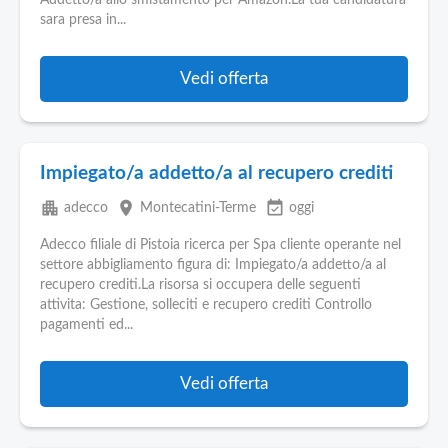
Addetto/a allo smistamento per Amazon.La tua candidatura
sara presa in...
Vedi offerta
Impiegato/a addetto/a al recupero crediti
apartment
place
event_available
adecco
Montecatini-Terme
oggi
Adecco filiale di Pistoia ricerca per Spa cliente operante nel
settore abbigliamento figura di: Impiegato/a addetto/a al
recupero crediti.La risorsa si occupera delle seguenti
attivita: Gestione, solleciti e recupero crediti Controllo
pagamenti ed...
Vedi offerta