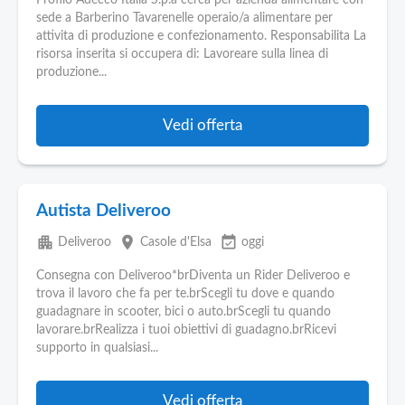
Profilo Adecco Italia S.p.a cerca per azienda alimentare con
sede a Barberino Tavarenelle operaio/a alimentare per
attivita di produzione e confezionamento. Responsabilita La
risorsa inserita si occupera di: Lavoreare sulla linea di
produzione...
Vedi offerta
Autista Deliveroo
apartment
place
event_available
Deliveroo
Casole d'Elsa
oggi
Consegna con Deliveroo*brDiventa un Rider Deliveroo e
trova il lavoro che fa per te.brScegli tu dove e quando
guadagnare in scooter, bici o auto.brScegli tu quando
lavorare.brRealizza i tuoi obiettivi di guadagno.brRicevi
supporto in qualsiasi...
Vedi offerta