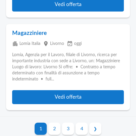
Vedi offerta
Magazziniere
apartment
place
event_available
Lomia Italia
Livorno
oggi
Lomia, Agenzia per il Lavoro, filiale di Livorno, ricerca per
importante industria con sede a Livorno, un: Magazziniere
Luogo di lavoro: Livorno Si offre: • Contratto a tempo
determinato con finalità di assunzione a tempo
indeterminato • full...
Vedi offerta
1
2
3
4