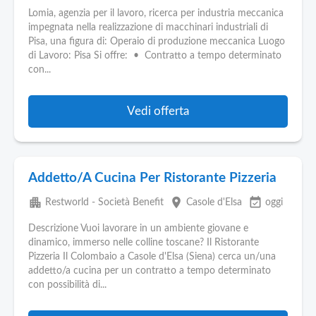
Lomia, agenzia per il lavoro, ricerca per industria meccanica
impegnata nella realizzazione di macchinari industriali di
Pisa, una figura di: Operaio di produzione meccanica Luogo
di Lavoro: Pisa Si offre: • Contratto a tempo determinato
con...
Vedi offerta
Addetto/A Cucina Per Ristorante Pizzeria
apartment
place
event_available
Restworld - Società Benefit
Casole d'Elsa
oggi
Descrizione Vuoi lavorare in un ambiente giovane e
dinamico, immerso nelle colline toscane? Il Ristorante
Pizzeria Il Colombaio a Casole d'Elsa (Siena) cerca un/una
addetto/a cucina per un contratto a tempo determinato
con possibilità di...