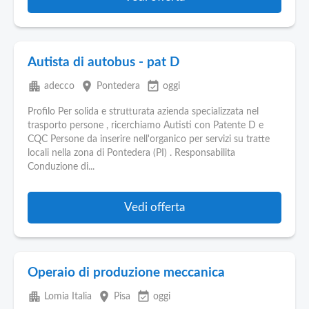
Autista di autobus - pat D
apartment
place
event_available
adecco
Pontedera
oggi
Profilo Per solida e strutturata azienda specializzata nel
trasporto persone , ricerchiamo Autisti con Patente D e
CQC Persone da inserire nell'organico per servizi su tratte
locali nella zona di Pontedera (PI) . Responsabilita
Conduzione di...
Vedi offerta
Operaio di produzione meccanica
apartment
place
event_available
Lomia Italia
Pisa
oggi