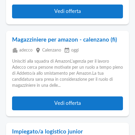
Pubblica
Offerte
Vedi offerta
Area
Aziende
Magazziniere per amazon - calenzano (fi)
apartment
place
event_available
adecco
Calenzano
oggi
Unisciti alla squadra di AmazonL'agenzia per il lavoro
Adecco cerca persone motivate per un ruolo a tempo pieno
di Addetto/a allo smistamento per Amazon.La tua
candidatura sara presa in considerazione per il ruolo di
magazziniere in una delle...
Vedi offerta
Impiegato/a logistico junior