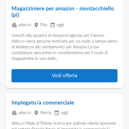
Magazziniere per amazon - montacchiello
(pi)
apartment
place
event_available
adecco
Pisa
oggi
Unisciti alla squadra di AmazonL'agenzia per il lavoro
Adecco cerca persone motivate per un ruolo a tempo pieno
di Addetto/a allo smistamento per Amazon.La tua
candidatura sara presa in considerazione per il ruolo di
magazziniere in una delle...
Vedi offerta
Impiegato/a commerciale
apartment
place
event_available
adecco
Pescia
oggi
Adecco filiale di Pistoia ricerca per azienda cliente operante