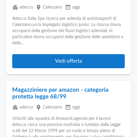
apartment
place
event_available
adecco
Calenzano
oggi
Adecco Italia Spa ricerca per azienda di autotrasporti di
Calenzano,un/a impiegato logistico junior. La risorsa dovra
occuparsi della gestione dei flussi logistici aziendali, in
particolare dovra occuparsi della gestione delle spedizioni e
della...
Vedi offerta
Magazziniere per amazon - categoria
protetta legge 68/99
apartment
place
event_available
adecco
Calenzano
oggi
Unisciti alla squadra di AmazonL'agenzia per il lavoro
Adecco cerca una persona motivata e tutelata dalla Legge
n.68 del 12 Marzo 1999 per un ruolo a tempo pieno di