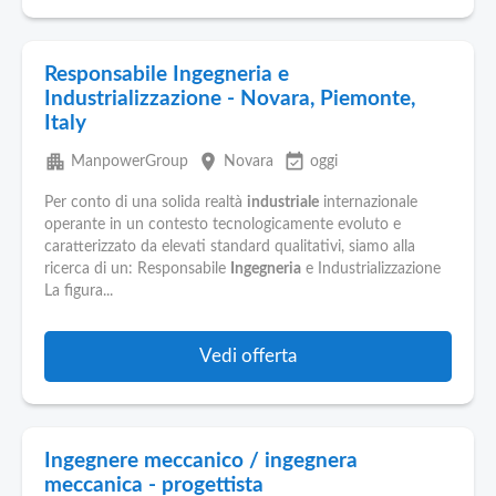
Responsabile Ingegneria e
Industrializzazione - Novara, Piemonte,
Italy
apartment
place
event_available
ManpowerGroup
Novara
oggi
Per conto di una solida realtà
industriale
internazionale
operante in un contesto tecnologicamente evoluto e
caratterizzato da elevati standard qualitativi, siamo alla
ricerca di un: Responsabile
Ingegneria
e Industrializzazione
La figura...
Vedi offerta
Ingegnere meccanico / ingegnera
meccanica - progettista