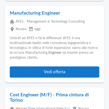
Manufacturing Engineer
apartment
AYES - Management & Technology Consulting
place
event_available
Novara
oggi
Unisciti ad AYES e fai la differenza! AYES è una
multinazionale leader nella consulenza ingegneristica e
tecnologica. In ottica di forte espansione, siamo alla ricerca
di un/una Manufacturing
Engineer
da inserire presso un
prestigioso cliente...
Vedi offerta
Cost Engineer (M/F) - Prima cintura di
Torino
apartment
place
Michael Page International Italia S.r.l.
Novara