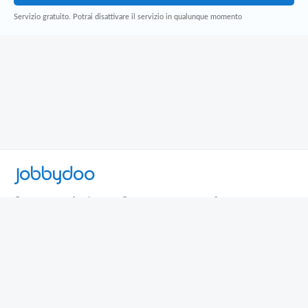
Servizio gratuito. Potrai disattivare il servizio in qualunque momento
Jobbydoo
Cerca per professione
Cerca per area geografica
Cerca per azienda
Termini e Condizioni
Privacy
Contatti
© 2013-2026 Jobbydoo - P.IVA IT02531310346