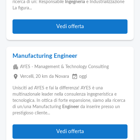
ricerca di un: Responsabile
Ingegneria
e Industrializzazione
La figura...
Vedi offerta
Manufacturing Engineer
apartment
AYES - Management & Technology Consulting
place
event_available
Vercelli
, 20 km da Novara
oggi
Unisciti ad AYES e fai la differenza! AYES è una
multinazionale leader nella consulenza ingegneristica e
tecnologica. In ottica di forte espansione, siamo alla ricerca
di un/una Manufacturing
Engineer
da inserire presso un
prestigioso cliente...
Vedi offerta