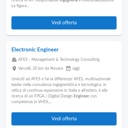
ricerca di un: Responsabile
Ingegneria
e Industrializzazione
La figura...
Vedi offerta
Electronic Engineer
apartment
AYES - Management & Technology Consulting
place
event_available
Vercelli
, 20 km da Novara
oggi
Unisciti ad AYES e fai la differenza! AYES, multinazionale
leader nella consulenza ingegneristica e tecnologica, in
ottica di continua espansione in Italia e all'estero, è alla
ricerca di un FPGA / Digital Design
Engineer
con
competenze in VHDL...
Vedi offerta