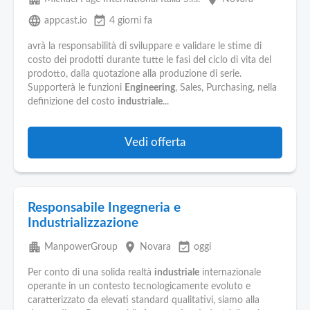
language
event_available
appcast.io
4 giorni fa
avrà la responsabilità di sviluppare e validare le stime di
costo dei prodotti durante tutte le fasi del ciclo di vita del
prodotto, dalla quotazione alla produzione di serie.
Supporterà le funzioni
Engineering
, Sales, Purchasing, nella
definizione del costo
industriale
...
Vedi offerta
Responsabile Ingegneria e
Industrializzazione
apartment
place
event_available
ManpowerGroup
Novara
oggi
Per conto di una solida realtà
industriale
internazionale
operante in un contesto tecnologicamente evoluto e
caratterizzato da elevati standard qualitativi, siamo alla