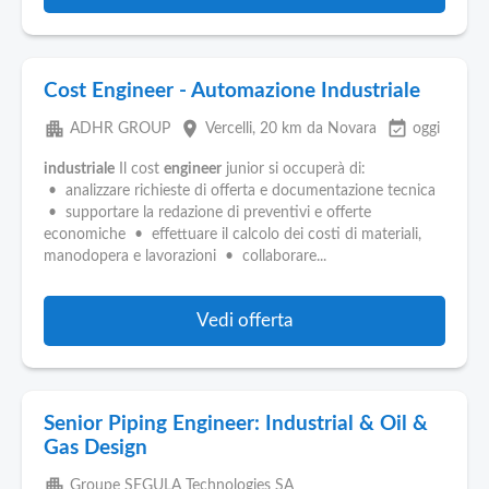
Cost Engineer - Automazione Industriale
apartment
place
event_available
ADHR GROUP
Vercelli
, 20 km da Novara
oggi
industriale
Il cost
engineer
junior si occuperà di:
• analizzare richieste di offerta e documentazione tecnica
• supportare la redazione di preventivi e offerte
economiche • effettuare il calcolo dei costi di materiali,
manodopera e lavorazioni • collaborare...
Vedi offerta
Senior Piping Engineer: Industrial & Oil &
Gas Design
apartment
Groupe SEGULA Technologies SA