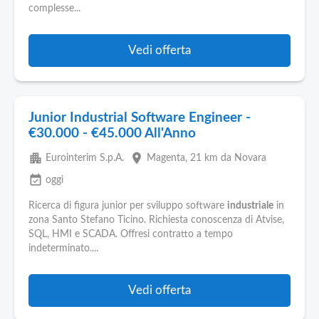
complesse...
Vedi offerta
Junior Industrial Software Engineer -
€30.000 - €45.000 All'Anno
apartment
place
Eurointerim S.p.A.
Magenta
, 21 km da Novara
event_available
oggi
Ricerca di figura junior per sviluppo software
industriale
in
zona Santo Stefano Ticino. Richiesta conoscenza di Atvise,
SQL, HMI e SCADA. Offresi contratto a tempo
indeterminato....
Vedi offerta