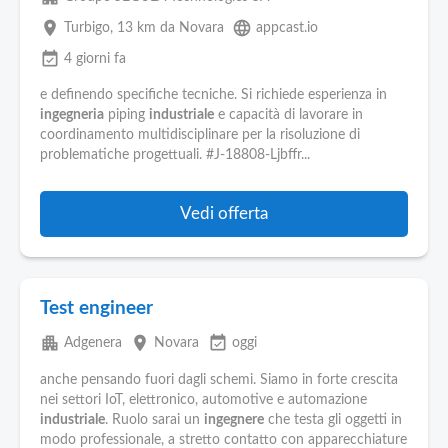
place
language
Turbigo
, 13 km da Novara
appcast.io
event_available
4 giorni fa
e definendo specifiche tecniche. Si richiede esperienza in
ingegneria
piping
industriale
e capacità di lavorare in
coordinamento multidisciplinare per la risoluzione di
problematiche progettuali. #J-18808-Ljbffr...
Vedi offerta
Test engineer
apartment
place
event_available
Adgenera
Novara
oggi
anche pensando fuori dagli schemi. Siamo in forte crescita
nei settori IoT, elettronico, automotive e automazione
industriale
. Ruolo sarai un
ingegnere
che testa gli oggetti in
modo professionale, a stretto contatto con apparecchiature