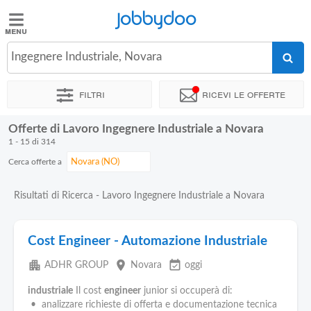
Jobbydoo
Jobbydoo
Ingegnere Industriale, Novara
Offerte
di
Filtri
Ricevi le offerte
lavoro
Offerte di Lavoro Ingegnere Industriale a Novara
Stipendi
1 - 15 di 314
Cerca offerte a
Elenco
professioni
Risultati di Ricerca - Lavoro Ingegnere Industriale a Novara
Blog
Cost Engineer - Automazione Industriale
apartment
place
event_available
ADHR GROUP
Novara
oggi
industriale
Il cost
engineer
junior si occuperà di:
• analizzare richieste di offerta e documentazione tecnica