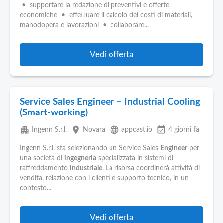
Pubblica
• supportare la redazione di preventivi e offerte
Offerte
economiche • effettuare il calcolo dei costi di materiali,
manodopera e lavorazioni • collaborare...
Area
Aziende
Vedi offerta
Service Sales Engineer – Industrial Cooling
(Smart-working)
apartment
place
language
event_available
Ingenn S.r.l.
Novara
appcast.io
4 giorni fa
Ingenn S.r.l. sta selezionando un Service Sales
Engineer
per
una società di
ingegneria
specializzata in sistemi di
raffreddamento
industriale
. La risorsa coordinerà attività di
vendita, relazione con i clienti e supporto tecnico, in un
contesto...
Vedi offerta