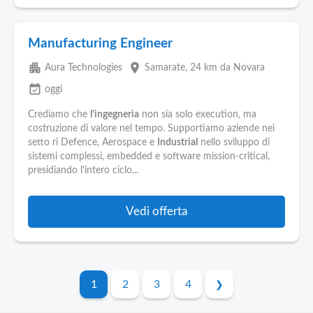
Manufacturing Engineer
apartment
place
Aura Technologies
Samarate
, 24 km da Novara
event_available
oggi
Crediamo che
l’ingegneria
non sia solo execution, ma
costruzione di valore nel tempo. Supportiamo aziende nei
setto ri Defence, Aerospace e
Industrial
nello sviluppo di
sistemi complessi, embedded e software mission-critical,
presidiando l'intero ciclo...
Vedi offerta
1
2
3
4