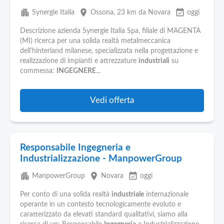
apartment
place
event_available
Synergie Italia
Ossona
, 23 km da Novara
oggi
Descrizione azienda Synergie Italia Spa, filiale di MAGENTA
(MI) ricerca per una solida realtà metalmeccanica
dell'hinterland milanese, specializzata nella progettazione e
realizzazione di impianti e attrezzature
industriali
su
commessa:
INGEGNERE
...
Vedi offerta
Responsabile Ingegneria e
Industrializzazione - ManpowerGroup
apartment
place
event_available
ManpowerGroup
Novara
oggi
Per conto di una solida realtà
industriale
internazionale
operante in un contesto tecnologicamente evoluto e
caratterizzato da elevati standard qualitativi, siamo alla