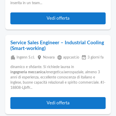
inserita in un team...
Vedi offerta
Service Sales Engineer – Industrial Cooling
(Smart-working)
apartment
place
language
event_available
Ingenn S.r.l.
Novara
appcast.io
3 giorni fa
dinamico e sfidante. Si richiede laurea in
ingegneria
meccanica
/energetica/aerospaziale, almeno 3
anni di esperienza, eccellente conoscenza di italiano e
inglese, buone capacità relazionali e spirito commerciale. #J-
18808-Ljbffr...
Vedi offerta