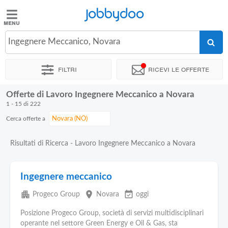
Jobbydoo
Jobbydoo
Ingegnere Meccanico, Novara
Offerte
di
Filtri
Ricevi le offerte
lavoro
Offerte di Lavoro Ingegnere Meccanico a Novara
Stipendi
1 - 15 di 222
Cerca offerte a
Elenco
professioni
Risultati di Ricerca - Lavoro Ingegnere Meccanico a Novara
Blog
Ingegnere meccanico
apartment
place
event_available
Progeco Group
Novara
oggi
Posizione Progeco Group, società di servizi multidisciplinari
operante nel settore Green Energy e Oil & Gas, sta