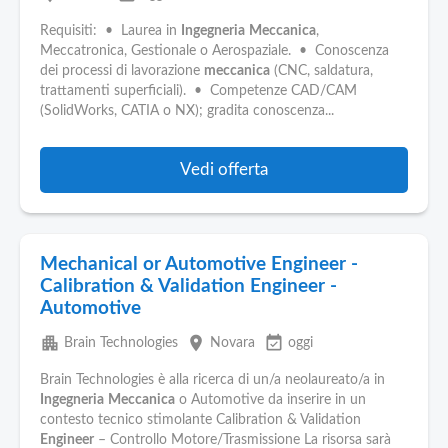
Requisiti: • Laurea in
Ingegneria
Meccanica
,
Meccatronica, Gestionale o Aerospaziale. • Conoscenza
dei processi di lavorazione
meccanica
(CNC, saldatura,
trattamenti superficiali). • Competenze CAD/CAM
(SolidWorks, CATIA o NX); gradita conoscenza...
Vedi offerta
Mechanical or Automotive Engineer -
Calibration & Validation Engineer -
Automotive
apartment
place
event_available
Brain Technologies
Novara
oggi
Brain Technologies è alla ricerca di un/a neolaureato/a in
Ingegneria
Meccanica
o Automotive da inserire in un
contesto tecnico stimolante Calibration & Validation
Engineer
– Controllo Motore/Trasmissione La risorsa sarà