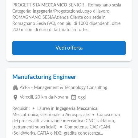
PROGETTISTA
MECCANICO
SENIOR - Romagnano sesia
Categoria:
Ingegneria
/ProgettazioneLuogo di lavoro:
ROMAGNANO SESIAAzienda Cliente con sede in
Romagnano Sesia (VC), con piu' di 1000 dipendenti, oltre
200 milioni di euro di fatturato, in forte...
Vedi offerta
Manufacturing Engineer
apartment
AYES - Management & Technology Consulting
place
event_available
Vercelli
, 20 km da Novara
oggi
Requisiti: • Laurea in
Ingegneria
Meccanica
,
Meccatronica, Gestionale o Aerospaziale. • Conoscenza
dei processi di lavorazione
meccanica
(CNC, saldatura,
trattamenti superficiali). • Competenze CAD/CAM
(SolidWorks, CATIA o NX); gradita conoscenza...