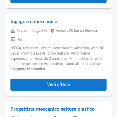
Ingegnere meccanico
apartment
place
Skytechnology SRL
Vercelli
, 20 km da Novara
event_available
oggi
/FPGA, test e simulazione, compliance, validation, web IoT.
Sede: Provincia Est di Torino Settore: Automotive
Esperienza richiesta: da 3 anni in su Per importante realtà
operante nel settore Automotive, siamo alla ricerca di un
Ingegnere
Meccanico
...
Vedi offerta
Progettista meccanico settore plastico