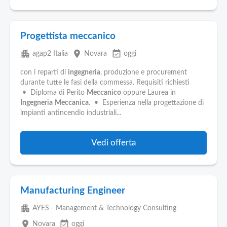
Progettista meccanico
apartment
place
event_available
agap2 Italia
Novara
oggi
con i reparti di
ingegneria
, produzione e procurement
durante tutte le fasi della commessa. Requisiti richiesti
• Diploma di Perito
Meccanico
oppure Laurea in
Ingegneria
Meccanica
. • Esperienza nella progettazione di
impianti antincendio industriali...
Vedi offerta
Manufacturing Engineer
apartment
AYES - Management & Technology Consulting
place
event_available
Novara
oggi