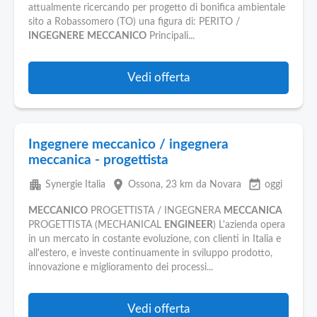
Pubblica
attualmente ricercando per progetto di bonifica ambientale
Offerte
sito a Robassomero (TO) una figura di: PERITO /
INGEGNERE
MECCANICO
Principali...
Area
Aziende
Vedi offerta
Ingegnere meccanico / ingegnera
meccanica - progettista
apartment
place
event_available
Synergie Italia
Ossona
, 23 km da Novara
oggi
MECCANICO
PROGETTISTA / INGEGNERA
MECCANICA
PROGETTISTA (MECHANICAL
ENGINEER
) L'azienda opera
in un mercato in costante evoluzione, con clienti in Italia e
all'estero, e investe continuamente in sviluppo prodotto,
innovazione e miglioramento dei processi...
Vedi offerta