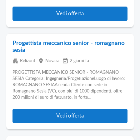
Vedi offerta
Progettista meccanico senior - romagnano
sesia
apartment
place
event_available
Relizont
Novara
2 giorni fa
PROGETTISTA
MECCANICO
SENIOR - ROMAGNANO
SESIA Categoria:
Ingegneria
/ProgettazioneLuogo di lavoro:
ROMAGNANO SESIAAzienda Cliente con sede in
Romagnano Sesia (VC), con piu' di 1000 dipendenti, oltre
200 milioni di euro di fatturato, in forte...
Vedi offerta