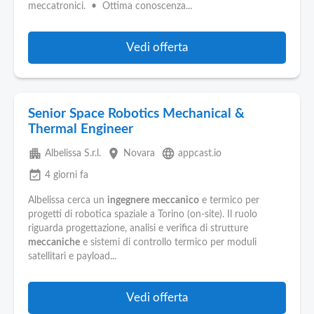
meccatronici. • Ottima conoscenza...
Vedi offerta
Senior Space Robotics Mechanical &
Thermal Engineer
apartment
place
language
Albelissa S.r.l.
Novara
appcast.io
event_available
4 giorni fa
Albelissa cerca un
ingegnere
meccanico
e termico per
progetti di robotica spaziale a Torino (on-site). Il ruolo
riguarda progettazione, analisi e verifica di strutture
meccaniche
e sistemi di controllo termico per moduli
satellitari e payload...
Vedi offerta