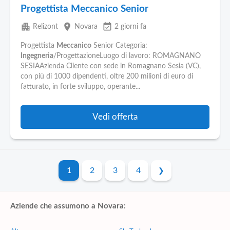
Progettista Meccanico Senior
apartment
place
event_available
Relizont
Novara
2 giorni fa
Progettista
Meccanico
Senior Categoria:
Ingegneria
/ProgettazioneLuogo di lavoro: ROMAGNANO
SESIAAzienda Cliente con sede in Romagnano Sesia (VC),
con più di 1000 dipendenti, oltre 200 milioni di euro di
fatturato, in forte sviluppo, operante...
Vedi offerta
1
2
3
4
Aziende che assumono a Novara: