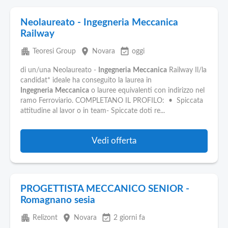
Neolaureato - Ingegneria Meccanica
Railway
apartment
place
event_available
Teoresi Group
Novara
oggi
di un/una Neolaureato -
Ingegneria
Meccanica
Railway Il/la
candidat* ideale ha conseguito la laurea in
Ingegneria
Meccanica
o lauree equivalenti con indirizzo nel
ramo Ferroviario. COMPLETANO IL PROFILO: • Spiccata
attitudine al lavor o in team- Spiccate doti re...
Vedi offerta
PROGETTISTA MECCANICO SENIOR -
Romagnano sesia
apartment
place
event_available
Relizont
Novara
2 giorni fa