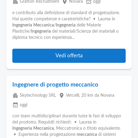
apartment
place
event_available
Grafton Recruitment
Novara
oggi
e contributo alla definizione di standard di progettazione.
Hai queste competenze e caratteristiche? • Laurea in
Ingegneria
Meccanica
/
Ingegneria
delle Materie
Plastiche/
Ingegneria
dei materiali/Scienza dei materiali o
diploma tecnico con esperienza...
Vedi offerta
Ingegnere di progetto meccanico
apartment
place
Skytechnology SRL
Vercelli
, 20 km da Novara
event_available
oggi
con team multidisciplinari durante tutte le fasi di sviluppo
del prodotto. Requisiti richiesti: • Laurea in
Ingegneria
Meccanica
, Meccatronica o titolo equivalente.
• Esperienza nella progettazione
meccanica
di sistemi