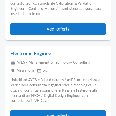
contesto tecnico stimolante Calibration & Validation
Engineer
– Controllo Motore/Trasmissione La risorsa sarà
inserita in un team...
Vedi offerta
Electronic Engineer
apartment
AYES - Management & Technology Consulting
place
event_available
Alessandria
oggi
Unisciti ad AYES e fai la differenza! AYES, multinazionale
leader nella consulenza ingegneristica e tecnologica, in
ottica di continua espansione in Italia e all'estero, è alla
ricerca di un FPGA / Digital Design
Engineer
con
competenze in VHDL...