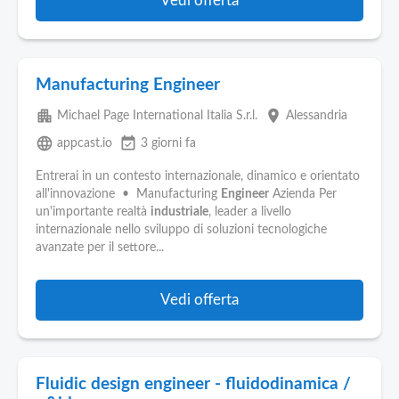
Vedi offerta
Manufacturing Engineer
apartment
place
Michael Page International Italia S.r.l.
Alessandria
language
event_available
appcast.io
3 giorni fa
Entrerai in un contesto internazionale, dinamico e orientato
all'innovazione • Manufacturing
Engineer
Azienda Per
un'importante realtà
industriale
, leader a livello
internazionale nello sviluppo di soluzioni tecnologiche
avanzate per il settore...
Vedi offerta
Fluidic design engineer - fluidodinamica /