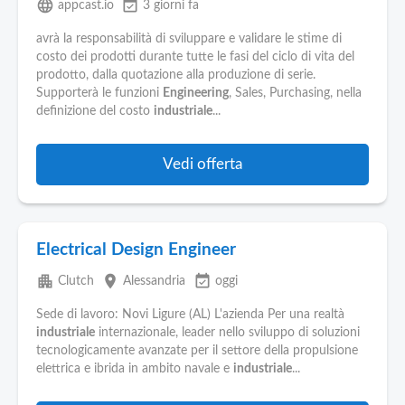
language
event_available
appcast.io
3 giorni fa
avrà la responsabilità di sviluppare e validare le stime di
costo dei prodotti durante tutte le fasi del ciclo di vita del
prodotto, dalla quotazione alla produzione di serie.
Supporterà le funzioni
Engineering
, Sales, Purchasing, nella
definizione del costo
industriale
...
Vedi offerta
Electrical Design Engineer
apartment
place
event_available
Clutch
Alessandria
oggi
Sede di lavoro: Novi Ligure (AL) L'azienda Per una realtà
industriale
internazionale, leader nello sviluppo di soluzioni
tecnologicamente avanzate per il settore della propulsione
elettrica e ibrida in ambito navale e
industriale
...