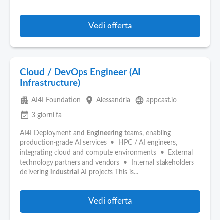
Vedi offerta
Cloud / DevOps Engineer (AI
Infrastructure)
apartment
place
language
AI4I Foundation
Alessandria
appcast.io
event_available
3 giorni fa
AI4I Deployment and
Engineering
teams, enabling
production-grade AI services • HPC / AI engineers,
integrating cloud and compute environments • External
technology partners and vendors • Internal stakeholders
delivering
industrial
AI projects This is...
Vedi offerta