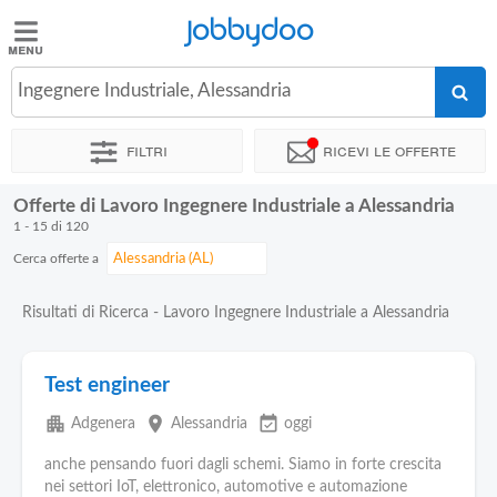
Jobbydoo
Jobbydoo
Ingegnere Industriale, Alessandria
Offerte
di
Filtri
Ricevi le offerte
lavoro
Offerte di Lavoro Ingegnere Industriale a Alessandria
Stipendi
1 - 15 di 120
Cerca offerte a
Elenco
professioni
Risultati di Ricerca - Lavoro Ingegnere Industriale a Alessandria
Blog
Test engineer
apartment
place
event_available
Adgenera
Alessandria
oggi
anche pensando fuori dagli schemi. Siamo in forte crescita
nei settori IoT, elettronico, automotive e automazione