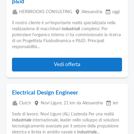
p&id
apartment
place
event_available
HERBROOKS CONSULTING
Alessandria
oggi
Il nostro cliente è un'importante realtà specializzata nella
realizzazione di macchinari
industriali
complessi. Por
potenziare l'organico interno ci ha commissionato la ricerca
di un Progettista Fluidodinamica e P&ID. Principali
responsabilità...
Vedi offerta
Electrical Design Engineer
apartment
place
event_available
Clutch
Novi Ligure
, 21 km da Alessandria
ieri
Sede di lavoro: Novi Ligure (AL) L'azienda Per una realtà
industriale
internazionale, leader nello sviluppo di soluzioni
tecnologicamente avanzate per il settore della propulsione
elettrica e ibrida in ambito navale e
industriale
...