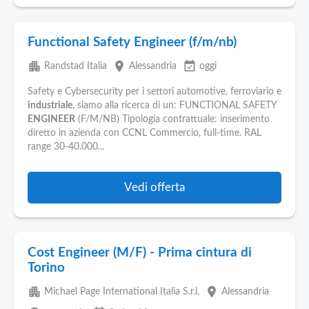
Functional Safety Engineer (f/m/nb)
apartment
place
event_available
Randstad Italia
Alessandria
oggi
Safety e Cybersecurity per i settori automotive, ferroviario e
industriale
, siamo alla ricerca di un: FUNCTIONAL SAFETY
ENGINEER
(F/M/NB) Tipologia contrattuale: inserimento
diretto in azienda con CCNL Commercio, full-time. RAL
range 30-40.000...
Vedi offerta
Cost Engineer (M/F) - Prima cintura di
Torino
apartment
place
Michael Page International Italia S.r.l.
Alessandria