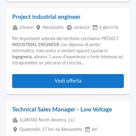
Project industrial engineer
apartment
place
language
event_available
Umana
Alessandria
umana.it
6 giorni fa
Per importante azienda del territorio cerchiamo PROJECT
INDUSTRIAL
ENGINEER
con diploma di perito
informatico, meccanico o similare oppure Laurea in
Ingegneria
, almeno 1 anno d'esperienza o forte interesse ad
intraprendere un percorso di crescita...
Vedi offerta
Technical Sales Manager - Low Voltage
apartment
ELANTAS North America, LLC
place
event_available
Quattordio
, 17 km da Alessandria
ieri