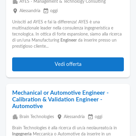
apartment
AYES - Management & Technology Consulting
place
event_available
Alessandria
oggi
Unisciti ad AYES e fai la differenza! AYES è una
multinazionale leader nella consulenza ingegneristica e
tecnologica. In ottica di forte espansione, siamo alla ricerca
di un/una Manufacturing
Engineer
da inserire presso un
prestigioso cliente...
Vedi offerta
Mechanical or Automotive Engineer -
Calibration & Validation Engineer -
Automotive
apartment
place
event_available
Brain Technologies
Alessandria
oggi
Brain Technologies è alla ricerca di un/a neolaureato/a in
Ingegneria
Meccanica o Automotive da inserire in un