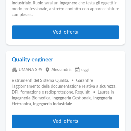
Pubblica
industriale
. Ruolo sarai un
ingegnere
che testa gli oggetti in
Offerte
modo professionale, a stretto contatto con apparecchiature
complesse...
Area
Aziende
Vedi offerta
Quality engineer
apartment
place
event_available
UMANA SPA
Alessandria
oggi
e strumenti del Sistema Qualità. • Garantire
l'aggiornamento della documentazione relativa a sicurezza,
DPI, formazione e radioprotezione. Requisiti • Laurea in
Ingegneria
Biomedica,
Ingegneria
Gestionale,
Ingegneria
Elettronica,
Ingegneria
Industriale
...
Vedi offerta