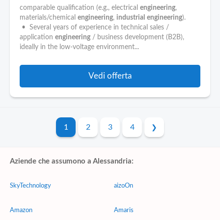
comparable qualification (e.g., electrical
engineering
,
materials/chemical
engineering
,
industrial
engineering
).
• Several years of experience in technical sales /
application
engineering
/ business development (B2B),
ideally in the low-voltage environment...
Vedi offerta
1
2
3
4
Aziende che assumono a Alessandria:
SkyTechnology
aizoOn
Amazon
Amaris