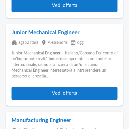
Vedi offerta
Junior Mechanical Engineer
apartment
place
event_available
agap2 Italia
Alessandria
oggi
Junior Mechanical
Engineer
– Italiano/Coreano Per conto di
un'importante realtà
industriale
operante in un contesto
internazionale, siamo alla ricerca di un/una Junior
Mechanical
Engineer
interessato/a a intraprendere un
percorso di crescita...
Vedi offerta
Manufacturing Engineer