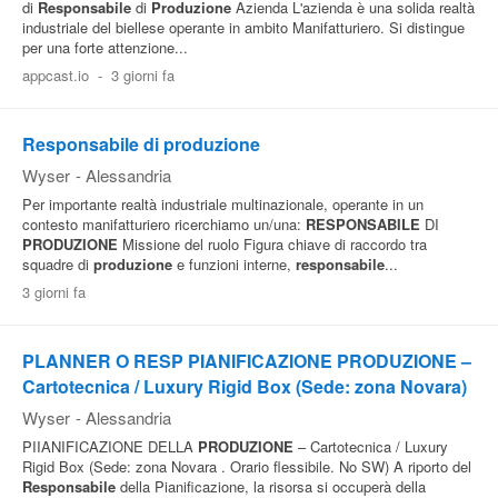
di
Responsabile
di
Produzione
Azienda L'azienda è una solida realtà
industriale del biellese operante in ambito Manifatturiero. Si distingue
Pubblica
per una forte attenzione...
Offerte
appcast.io
-
3 giorni fa
Area
Responsabile di produzione
Aziende
Wyser
-
Alessandria
Per importante realtà industriale multinazionale, operante in un
contesto manifatturiero ricerchiamo un/una:
RESPONSABILE
DI
PRODUZIONE
Missione del ruolo Figura chiave di raccordo tra
squadre di
produzione
e funzioni interne,
responsabile
...
3 giorni fa
PLANNER O RESP PIANIFICAZIONE PRODUZIONE –
Cartotecnica / Luxury Rigid Box (Sede: zona Novara)
Wyser
-
Alessandria
PIIANIFICAZIONE DELLA
PRODUZIONE
– Cartotecnica / Luxury
Rigid Box (Sede: zona Novara . Orario flessibile. No SW) A riporto del
Responsabile
della Pianificazione, la risorsa si occuperà della