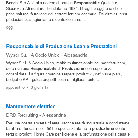
Biraghi S.p.A. è alla ricerca di un/una
Responsabile
Qualità e
Sicurezza Alimentare. Fondata nel 1934, Biraghi è oggi una delle
principali realtà italiane del settore lattiero-caseario. Da oltre 90 anni
produciamo, stagioniamo e confezioniamo...
oggi
Responsabile di Produzione Lean e Prestazioni
Wyser S.r.l. A Socio Unico
-
Alessandria
Wyser S.r.l. A Socio Unico, realtà multinazionale nel manifatturiero,
cerca un/una
Responsabile
di
Produzione
con esperienza
consolidata. La figura coordina i reparti produttivi, definisce piani,
budget e KPI, guida progetti Lean e miglioramento...
appcast.io
-
3 giorni fa
Manutentore elettrico
DRD Recruiting
-
Alessandria
Per una nostra società cliente, storica realtà industriale a conduzione
familiare, fondata nel 1961 e specializzata nella
produzione
conto
terzi di prodotti Home Care per l'igiene e la profumazione della casa e