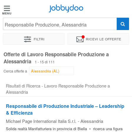
Jobbydoo
Jobbydoo
Responsabile Produzione, Alessandria
Offerte
di
Filtri
Ricevi le offerte
lavoro
Offerte di Lavoro Responsabile Produzione a
Alessandria
Stipendi
1 - 15 di 111
Cerca offerte a
Elenco
Risultati di Ricerca - Lavoro Responsabile Produzione a
professioni
Alessandria
Responsabile di Produzione Industriale – Leadership
Blog
& Efficienza
Michael Page International Italia S.r.l.
-
Alessandria
Solida realtà Manifatturiera in provincia di Biella • ricerca una figura