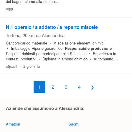
del bagno, siamo alla ricerca...
oggi
N.1 operaio / a addetto / a reparto miscele
Tortona
, 20 km da Alessandria
Carico/scarico materiale • Miscelazione elementi chimici
• Imballaggio Riporto gerarchico:
Responsabile
produzione
Requisiti richiesti per partecipare alle Selezioni: • Esperienza in
contesti produttivi • Diploma in ambito chimico • Automunito...
etjca.it
-
2 giorni fa
1
2
3
4
Aziende che assumono a Alessandria:
Amazon
Sacmi