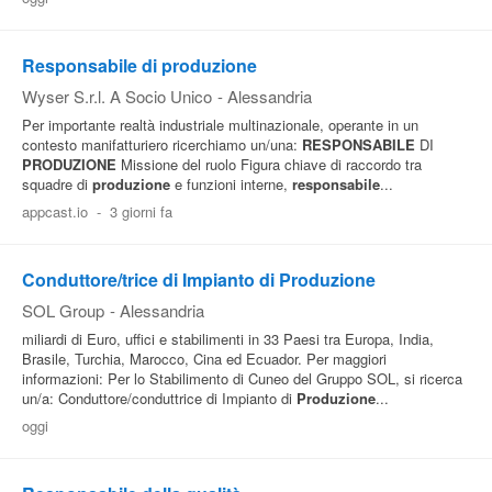
Responsabile di produzione
Wyser S.r.l. A Socio Unico
-
Alessandria
Per importante realtà industriale multinazionale, operante in un
contesto manifatturiero ricerchiamo un/una:
RESPONSABILE
DI
PRODUZIONE
Missione del ruolo Figura chiave di raccordo tra
squadre di
produzione
e funzioni interne,
responsabile
...
appcast.io
-
3 giorni fa
Conduttore/trice di Impianto di Produzione
SOL Group
-
Alessandria
miliardi di Euro, uffici e stabilimenti in 33 Paesi tra Europa, India,
Brasile, Turchia, Marocco, Cina ed Ecuador. Per maggiori
informazioni: Per lo Stabilimento di Cuneo del Gruppo SOL, si ricerca
un/a: Conduttore/conduttrice di Impianto di
Produzione
...
oggi