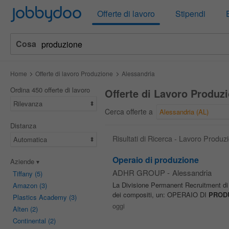
Jobbydoo
Offerte di lavoro
Stipendi
Cosa
Home
Offerte di lavoro Produzione
Alessandria
Ordina 450 offerte di lavoro
Offerte di Lavoro Produz
Rilevanza
Cerca offerte a
Alessandria (AL)
Distanza
Risultati di Ricerca - Lavoro Produz
Automatica
Operaio di produzione
Aziende
ADHR GROUP
-
Alessandria
Tiffany
(5)
La Divisione Permanent Recruitment di
Amazon
(3)
dei compositi, un: OPERAIO DI
PROD
Plastics Academy
(3)
oggi
Alten
(2)
Continental
(2)