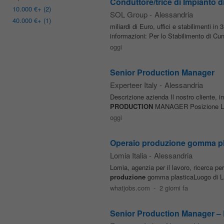
Conduttore/trice di Impianto 
10.000 €
+ (2)
SOL Group
-
Alessandria
40.000 €
+ (1)
miliardi di Euro, uffici e stabilimenti 
informazioni: Per lo Stabilimento di Cu
oggi
Senior Production Manager
Experteer Italy
-
Alessandria
Descrizione azienda Il nostro cliente, i
PRODUCTION
MANAGER Posizione La ri
oggi
Operaio produzione gomma pl
Lomia Italia
-
Alessandria
Lomia, agenzia per il lavoro, ricerca pe
produzione
gomma plasticaLuogo di Lav
whatjobs.com
-
2 giorni fa
Senior Production Manager – L