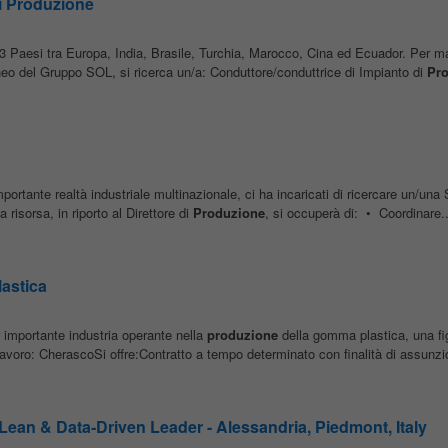
di Produzione
in 33 Paesi tra Europa, India, Brasile, Turchia, Marocco, Cina ed Ecuador. Per m
neo del Gruppo SOL, si ricerca un/a: Conduttore/conduttrice di Impianto di
Pr
mportante realtà industriale multinazionale, ci ha incaricati di ricercare un/u
sorsa, in riporto al Direttore di
Produzione
, si occuperà di: • Coordinare..
astica
r importante industria operante nella
produzione
della gomma plastica, una fi
oro: CherascoSi offre:Contratto a tempo determinato con finalità di assunzio
ean & Data‑Driven Leader - Alessandria, Piedmont, Italy