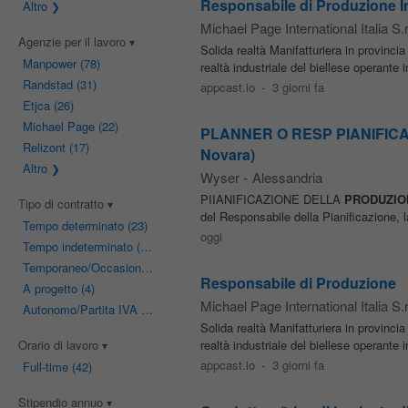
Responsabile di Produzione In
Altro
Michael Page International Italia S.r.
Agenzie per il lavoro
Solida realtà Manifatturiera in provinci
Manpower
(78)
realtà industriale del biellese operante 
Randstad
(31)
appcast.io
-
3 giorni fa
Etjca
(26)
Michael Page
(22)
PLANNER O RESP PIANIFICAZI
Relizont
(17)
Novara)
Altro
Wyser
-
Alessandria
PIIANIFICAZIONE DELLA
PRODUZIO
Tipo di contratto
del Responsabile della Pianificazione, la
Tempo determinato
(23)
oggi
Tempo indeterminato
(16)
Temporaneo/Occasionale
(12)
Responsabile di Produzione
A progetto
(4)
Michael Page International Italia S.r.
Autonomo/Partita IVA
(3)
Solida realtà Manifatturiera in provinci
Orario di lavoro
realtà industriale del biellese operante 
appcast.io
-
3 giorni fa
Full-time
(42)
Stipendio annuo