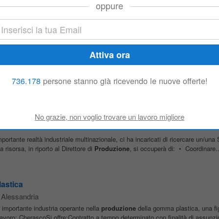
mportante realtà industriale multinazionale, ci ha incaricati di ricercare un/u
oppure
sorsa, in riporto al Direttore di
Produzione
, si occuperà di: • Coordinare..
astica
 da Alessandria
r importante industria operante nella
produzione
della gomma plastica, una fi
oro: CherascoSi offre:Contratto a tempo determinato con finalità di assunzio
736.178
persone stanno già ricevendo le nuove offerte!
lessandria, Piedmont, Italy
mportante realtà industriale multinazionale, ci ha incaricati di ricercare un/u
sorsa, in riporto al Direttore di
Produzione
, si occuperà di: • Coordinare..
astica
 Alessandria
r importante industria operante nella
produzione
della gomma plastica, una fi
oro: CherascoSi offre:Contratto a tempo determinato con finalità di assunzio