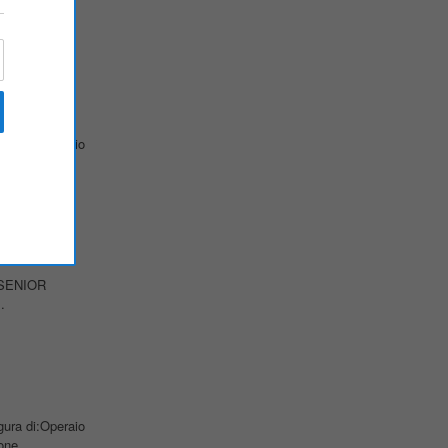
na SENIOR
.
gura di:Operaio
ne...
na SENIOR
.
gura di:Operaio
ne...