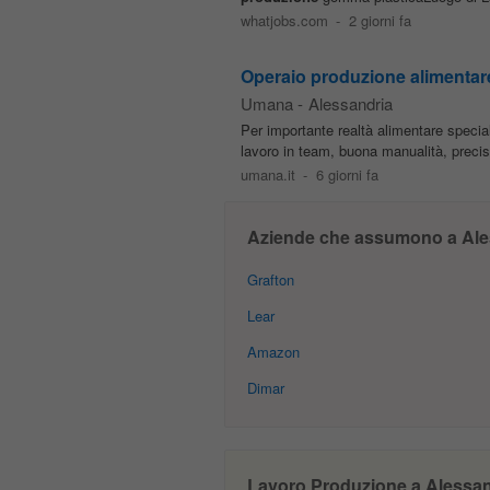
whatjobs.com
-
2 giorni fa
Operaio produzione alimentar
Umana
-
Alessandria
Per importante realtà alimentare specia
lavoro in team, buona manualità, precisi
umana.it
-
6 giorni fa
Aziende che assumono a Ale
Grafton
Lear
Amazon
Dimar
Lavoro Produzione a Alessandr