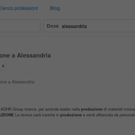
Elenco professioni
Blog
Dove
ione a Alessandria
ione a Alessandria
 ADHR Group ricerca, per azienda leader nella
produzione
di materiali innovat
UZIONE
La risorsa sarà inserita in
produzione
e verrà affiancata da personale