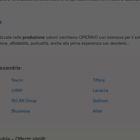
e
lizzata nella
produzione
salumi cerchiamo OPERAIO con interesse per il sett
one, affidabilità, puntualità, anche alla prima esperienza con desiderio...
ssandria:
Sacmi
Tiffany
LVMH
Lavazza
RO.AN Group
DiaSorin
Bluserena
Alten
ia – Offerte simili: