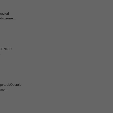
aggiori
oduzione
...
na SENIOR
.
gura di:Operaio
ne...