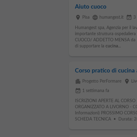
Aiuto cuoco
place
language
event_available
Pisa
humangest.it
3 
Humangest spa, Agenzia per il lavo
importante struttura ospedaliera 
CUOCO/ ADDETTO MENSA da inseri
di supportare la
cucina
...
Corso pratico di cucina
apartment
place
Progetto PerFormare
Li
event_available
1 settimana fa
ISCRIZIONI APERTE AL CORSO
ORGANIZZATO A LIVORNO - CO
Informazioni) PROSSIMO CORS
SCHEDA TECNICA • Durata: 28 o