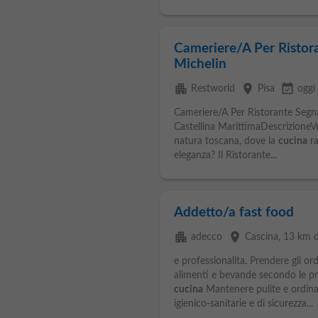
Cameriere/A Per Ristor
Michelin
apartment
place
event_available
Restworld
Pisa
oggi
Cameriere/A Per Ristorante Segna
Castellina MarittimaDescrizioneVu
natura toscana, dove la
cucina
ra
eleganza? Il Ristorante...
Addetto/a fast food
apartment
place
adecco
Cascina
, 13 km d
e professionalita. Prendere gli ord
alimenti e bevande secondo le pr
cucina
Mantenere pulite e ordinat
igienico-sanitarie e di sicurezza...