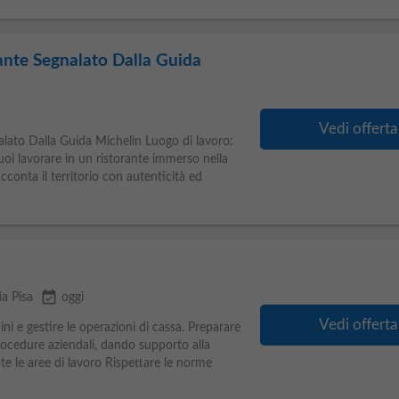
ante Segnalato Dalla Guida
Vedi offerta
lato Dalla Guida Michelin Luogo di lavoro:
oi lavorare in un ristorante immerso nella
cconta il territorio con autenticità ed
event_available
a Pisa
oggi
Vedi offerta
ini e gestire le operazioni di cassa. Preparare
ocedure aziendali, dando supporto alla
e le aree di lavoro Rispettare le norme