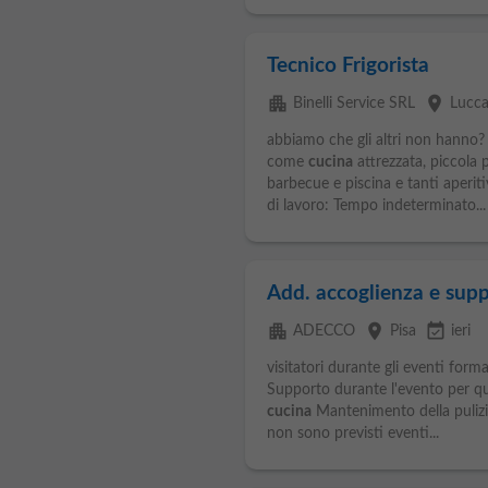
Tecnico Frigorista
apartment
place
Binelli Service SRL
Lucc
abbiamo che gli altri non hanno?
come
cucina
attrezzata, piccola 
barbecue e piscina e tanti aperitiv
di lavoro: Tempo indeterminato...
Add. accoglienza e sup
apartment
place
event_available
ADECCO
Pisa
ieri
visitatori durante gli eventi format
Supporto durante l'evento per quan
cucina
Mantenimento della pulizia
non sono previsti eventi...