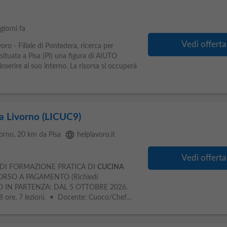
giorni fa
Vedi offerta
ro - Filiale di Pontedera, ricerca per
situata a Pisa (PI) una figura di AIUTO
re al suo interno. La risorsa si occuperà
 a Livorno (LICUC9)
language
vorno
, 20 km da Pisa
helplavoro.it
Vedi offerta
 DI FORMAZIONE PRATICA DI
CUCINA
RSO A PAGAMENTO (Richiedi
O IN PARTENZA: DAL 5 OTTOBRE 2026.
re, 7 lezioni. • Docente: Cuoco/Chef...