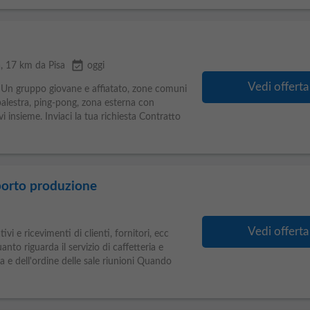
event_available
a
, 17 km da Pisa
oggi
Vedi offerta
 Un gruppo giovane e affiatato, zone comuni
palestra, ping-pong, zona esterna con
i insieme. Inviaci la tua richiesta Contratto
porto produzione
Vedi offerta
ivi e ricevimenti di clienti, fornitori, ecc
to riguarda il servizio di caffetteria e
 e dell'ordine delle sale riunioni Quando