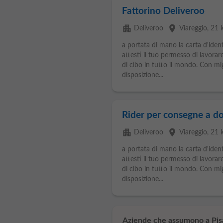
Fattorino Deliveroo
apartment
place
Deliveroo
Viareggio
, 21 
a portata di mano la carta d'ide
attesti il tuo permesso di lavorare
di cibo in tutto il mondo. Con migl
disposizione...
Rider per consegne a do
apartment
place
Deliveroo
Viareggio
, 21 
a portata di mano la carta d'ide
attesti il tuo permesso di lavorare
di cibo in tutto il mondo. Con migl
disposizione...
Aziende che assumono a Pis