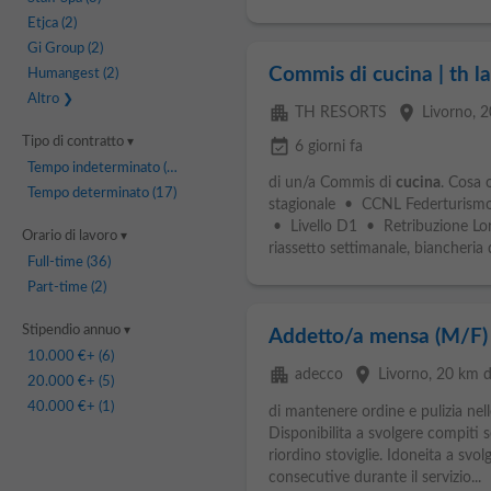
Etjca
(2)
Gi Group
(2)
Commis di cucina | th l
Humangest
(2)
Altro
apartment
place
TH RESORTS
Livorno
, 
Tipo di contratto
event_available
6 giorni fa
Tempo indeterminato
(24)
di un/a Commis di
cucina
. Cosa 
Tempo determinato
(17)
stagionale • CCNL Federturism
• Livello D1 • Retribuzione Lor
Orario di lavoro
riassetto settimanale, biancheria 
Full-time
(36)
Part-time
(2)
Stipendio annuo
Addetto/a mensa (M/F)
10.000 €
+ (6)
apartment
place
adecco
Livorno
, 20 km d
20.000 €
+ (5)
40.000 €
+ (1)
di mantenere ordine e pulizia nell
Disponibilita a svolgere compiti 
riordino stoviglie. Idoneita a svol
consecutive durante il servizio...