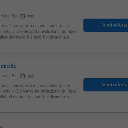
event_available
km da Pisa
oggi
Vedi offerta
ntità o il passaporto e un documento che
 in Italia. Deliveroo sta rivoluzionando l'idea
iaia di ristoranti e tanti tipi di
cucine
a
micilio
event_available
km da Pisa
oggi
Vedi offerta
ntità o il passaporto e un documento che
 in Italia. Deliveroo sta rivoluzionando l'idea
iaia di ristoranti e tanti tipi di
cucine
a
a: