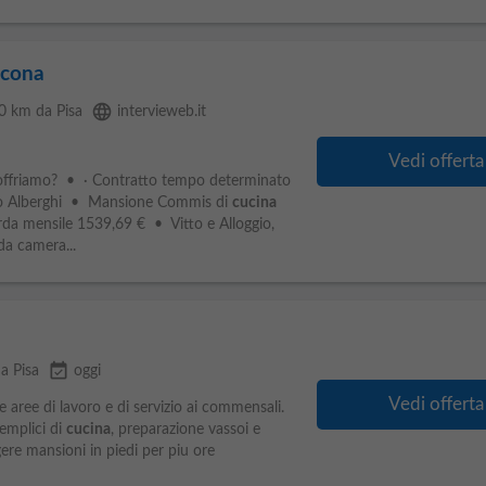
acona
language
20 km da Pisa
intervieweb.it
Vedi offerta
offriamo? • · Contratto tempo determinato
o Alberghi • Mansione Commis di
cucina
da mensile 1539,69 € • Vitto e Alloggio,
da camera...
event_available
a Pisa
oggi
Vedi offerta
e aree di lavoro e di servizio ai commensali.
semplici di
cucina
, preparazione vassoi e
gere mansioni in piedi per piu ore