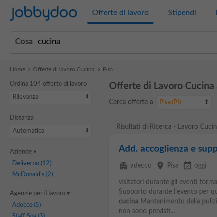
Jobbydoo
Offerte di lavoro
Stipendi
Cosa
Home
Offerte di lavoro Cucina
Pisa
Ordina 104 offerte di lavoro
Offerte di Lavoro Cucina 
Rilevanza
Cerca offerte a
Pisa (PI)
Distanza
Risultati di Ricerca - Lavoro Cucin
Automatica
Add. accoglienza e sup
Aziende
Deliveroo
(12)
apartment
place
event_available
adecco
Pisa
oggi
McDonald's
(2)
visitatori durante gli eventi format
Supporto durante l'evento per quan
Agenzie per il lavoro
cucina
Mantenimento della pulizia
Adecco
(5)
non sono previsti...
Staff Spa
(3)