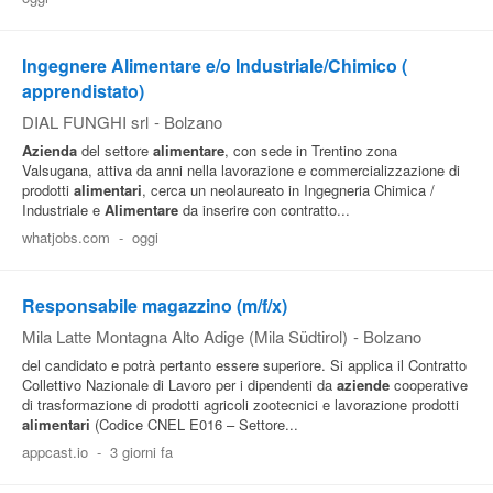
Ingegnere Alimentare e/o Industriale/Chimico (
apprendistato)
DIAL FUNGHI srl
-
Bolzano
Azienda
del settore
alimentare
, con sede in Trentino zona
Valsugana, attiva da anni nella lavorazione e commercializzazione di
prodotti
alimentari
, cerca un neolaureato in Ingegneria Chimica /
Industriale e
Alimentare
da inserire con contratto...
whatjobs.com
-
oggi
Responsabile magazzino (m/f/x)
Mila Latte Montagna Alto Adige (Mila Südtirol)
-
Bolzano
del candidato e potrà pertanto essere superiore. Si applica il Contratto
Collettivo Nazionale di Lavoro per i dipendenti da
aziende
cooperative
di trasformazione di prodotti agricoli zootecnici e lavorazione prodotti
alimentari
(Codice CNEL E016 – Settore...
appcast.io
-
3 giorni fa