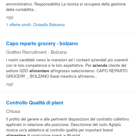
amministrativo. Responsabilita La risorsa si occupera della gestione
della contabilita...
oggi
1 offerte simili: Cinisello Balsamo
Capo reparto grocery - bolzano
Grafton Recruitment
-
Bolzano
i nostri candidati verso le mansioni ed i contesti aziendali più coerenti
con le loro competenze e le loro aspettative. Per
azienda
cliente del
settore GDO
alimentare
all'ingrosso selezioniamo: CAPO REPARTO
GROCERY _ BOLZANO Sarai inserito/a all'interno...
oggi
Controllo Qualità di plant
Chiusa
il profilo del genere e alle pertinenti disposizioni del contratto collettivo
applicato in relazione alla posizione. Descrizione del ruolo Agripiù
ricerca un/a addetto/a al controllo qualità per important brand
alimentare
di produzione speck e Wurstel...