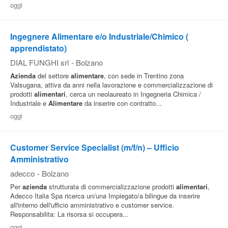
oggi
Pubblica
Offerte
Ingegnere Alimentare e/o Industriale/Chimico (
apprendistato)
Area
DIAL FUNGHI srl
-
Bolzano
Aziende
Azienda
del settore
alimentare
, con sede in Trentino zona
Valsugana, attiva da anni nella lavorazione e commercializzazione di
prodotti
alimentari
, cerca un neolaureato in Ingegneria Chimica /
Industriale e
Alimentare
da inserire con contratto...
oggi
Customer Service Specialist (m/f/n) – Ufficio
Amministrativo
adecco
-
Bolzano
Per
azienda
strutturata di commercializzazione prodotti
alimentari
,
Adecco Italia Spa ricerca un/una Impiegato/a bilingue da inserire
all'interno dell'ufficio amministrativo e customer service.
Responsabilita: La risorsa si occupera...
oggi