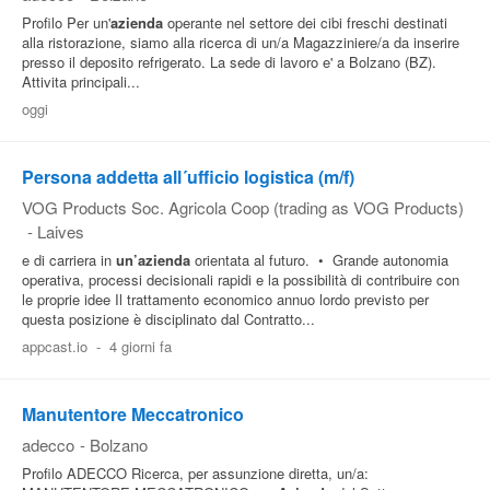
Profilo Per un'
azienda
operante nel settore dei cibi freschi destinati
alla ristorazione, siamo alla ricerca di un/a Magazziniere/a da inserire
presso il deposito refrigerato. La sede di lavoro e' a Bolzano (BZ).
Attivita principali...
oggi
Persona addetta all´ufficio logistica (m/f)
VOG Products Soc. Agricola Coop (trading as VOG Products)
-
Laives
e di carriera in
un’azienda
orientata al futuro. • Grande autonomia
operativa, processi decisionali rapidi e la possibilità di contribuire con
le proprie idee Il trattamento economico annuo lordo previsto per
questa posizione è disciplinato dal Contratto...
appcast.io
-
4 giorni fa
Manutentore Meccatronico
adecco
-
Bolzano
Profilo ADECCO Ricerca, per assunzione diretta, un/a: