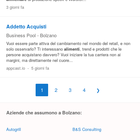
3 giorni fa
Addetto Acquisti
Business Pool
-
Bolzano
Vuoi essere parte attiva del cambiamento nel mondo del retail, e non
solo osservarlo? Ti interessano
alimenti
, trend e prodotti che le
persone acquistano davvero? Vuoi iniziare la tua carriera non ai
margini, ma direttamente nel cuore...
appcast.io
-
5 giorni fa
1
2
3
4
Aziende che assumono a Bolzano:
Autogrill
B&S Consulting