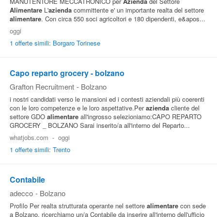
MANUTENTORE MECCATRONICO per
Azienda
del Settore
Alimentare
L'
azienda
committente e' un importante realta del settore
alimentare
. Con circa 550 soci agricoltori e 180 dipendenti, e&apos...
oggi
1 offerte simili: Borgaro Torinese
Capo reparto grocery - bolzano
Grafton Recruitment
-
Bolzano
i nostri candidati verso le mansioni ed i contesti aziendali più coerenti
con le loro competenze e le loro aspettative.Per
azienda
cliente del
settore GDO
alimentare
all'ingrosso selezioniamo:CAPO REPARTO
GROCERY _ BOLZANO Sarai inserito/a all'interno del Reparto...
whatjobs.com
-
oggi
1 offerte simili: Trento
Contabile
adecco
-
Bolzano
Profilo Per realta strutturata operante nel settore
alimentare
con sede
a Bolzano, ricerchiamo un/a Contabile da inserire all'interno dell'ufficio