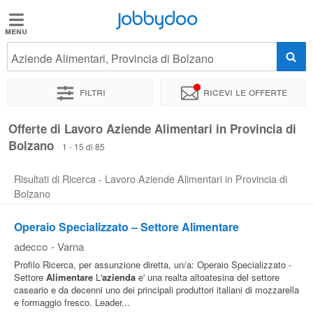
Jobbydoo
Jobbydoo
Aziende Alimentari, Provincia di Bolzano
Offerte
di
Filtri
Ricevi le offerte
lavoro
Offerte di Lavoro Aziende Alimentari in Provincia di
Bolzano
Stipendi
1 - 15 di 85
Risultati di Ricerca - Lavoro Aziende Alimentari in Provincia di
Elenco
Bolzano
professioni
Operaio Specializzato – Settore Alimentare
adecco
-
Varna
Blog
Profilo Ricerca, per assunzione diretta, un/a: Operaio Specializzato -
Settore
Alimentare
L'
azienda
e' una realta altoatesina del settore
caseario e da decenni uno dei principali produttori italiani di mozzarella
e formaggio fresco. Leader...