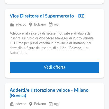
Vice Direttore di Supermercato - BZ
apartment
place
event_available
adecco
Bolzano
oggi
Adecco e' alla ricerca di risorse motivate e affidabili da
inserire sul ruolo di Vice Store Manager di Punto Vendita
Full Time per punti vendita in provincia di
Bolzano
: nel
dettaglio 4 figure da inserire, di cui 2 su
Bolzano
, 1 su
Naturno, 1...
Vedi offerta
Addetti/e ristorazione veloce - Milano
(Bovisa)
apartment
place
event_available
adecco
Bolzano
oggi