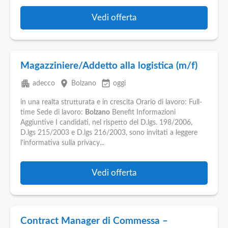
Vedi offerta
Magazziniere/Addetto alla logistica (m/f)
apartment
place
event_available
adecco
Bolzano
oggi
in una realta strutturata e in crescita Orario di lavoro: Full-
time Sede di lavoro:
Bolzano
Benefit Informazioni
Aggiuntive I candidati, nel rispetto del D.lgs. 198/2006,
D.lgs 215/2003 e D.lgs 216/2003, sono invitati a leggere
l'informativa sulla privacy...
Vedi offerta
Contract Manager di Commessa –