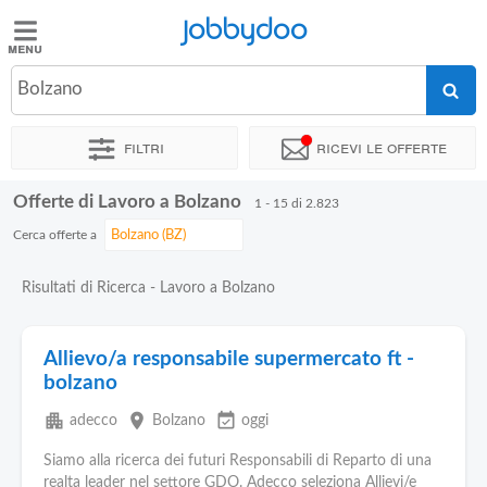
Jobbydoo
Jobbydoo
Bolzano
Offerte
di
Filtri
Ricevi le offerte
lavoro
Offerte di Lavoro a Bolzano
1 - 15 di 2.823
Stipendi
Cerca offerte a
Elenco
Risultati di Ricerca - Lavoro a Bolzano
professioni
Allievo/a responsabile supermercato ft -
Blog
bolzano
apartment
place
event_available
adecco
Bolzano
oggi
Siamo alla ricerca dei futuri Responsabili di Reparto di una
realta leader nel settore GDO. Adecco seleziona Allievi/e