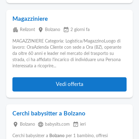
Magazziniere
apartment
place
event_available
Relizont
Bolzano
2 giorni fa
MAGAZZINIERE Categoria: Logistica/MagazzinoLuogo di
lavoro: OraAzienda Cliente con sede a Ora (BZ), operante
da oltre 60 anni e leader nel mercato del trasporto su
strada, ci ha affidato l'incarico di individuare una Persona
interessata a ricoprire...
Vedi offerta
Cerchi babysitter a Bolzano
place
language
event_available
Bolzano
babysits.com
ieri
Cerchi babysitter a
Bolzano
per 1 bambino, offresi