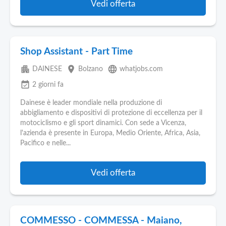
Vedi offerta
Shop Assistant - Part Time
apartment
place
language
DAINESE
Bolzano
whatjobs.com
event_available
2 giorni fa
Dainese è leader mondiale nella produzione di
abbigliamento e dispositivi di protezione di eccellenza per il
motociclismo e gli sport dinamici. Con sede a Vicenza,
l'azienda è presente in Europa, Medio Oriente, Africa, Asia,
Pacifico e nelle...
Vedi offerta
COMMESSO - COMMESSA - Maiano,