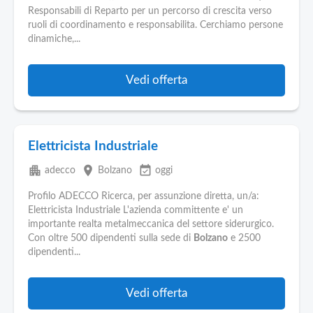
Pubblica
Responsabili di Reparto per un percorso di crescita verso
Offerte
ruoli di coordinamento e responsabilita. Cerchiamo persone
dinamiche,...
Area
Aziende
Vedi offerta
Elettricista Industriale
apartment
place
event_available
adecco
Bolzano
oggi
Profilo ADECCO Ricerca, per assunzione diretta, un/a:
Elettricista Industriale L'azienda committente e' un
importante realta metalmeccanica del settore siderurgico.
Con oltre 500 dipendenti sulla sede di
Bolzano
e 2500
dipendenti...
Vedi offerta