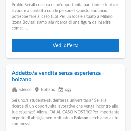
Profilo Sei alla ricerca di un'opportunita part time e ti piace
lavorare a contatto con le persone? Questo annuncio
potrebbe fare al caso tuo! Per un locale situato a Milano
(zona Bovisa) siamo alla ricerca di una figura da inserire
come: -...
Vedi offerta
Addetto/a vendita senza esperienza -
bolzano
apartment
place
event_available
adecco
Bolzano
oggi
Sei uno/a studente/studentessa universitaria? Sei alla
ricerca di un opportunita lavorativa che venga incontro alle
tue esigenze? Allora...FAI AL CASO NOSTRO!Per importante
negozio di abbigliamento situato a
Bolzano
cerchiamo aiuto
commessi...