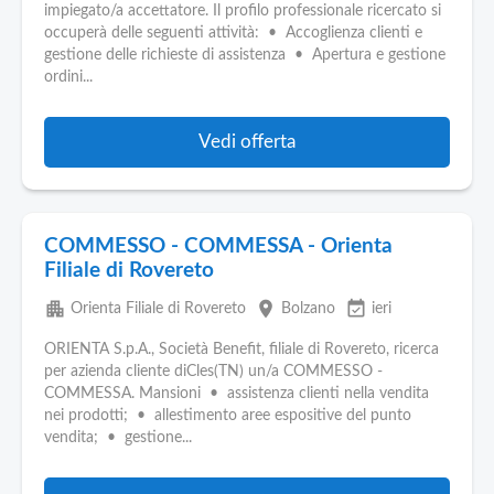
impiegato/a accettatore. Il profilo professionale ricercato si
occuperà delle seguenti attività: • Accoglienza clienti e
gestione delle richieste di assistenza • Apertura e gestione
ordini...
Vedi offerta
COMMESSO - COMMESSA - Orienta
Filiale di Rovereto
apartment
place
event_available
Orienta Filiale di Rovereto
Bolzano
ieri
ORIENTA S.p.A., Società Benefit, filiale di Rovereto, ricerca
per azienda cliente diCles(TN) un/a COMMESSO -
COMMESSA. Mansioni • assistenza clienti nella vendita
nei prodotti; • allestimento aree espositive del punto
vendita; • gestione...