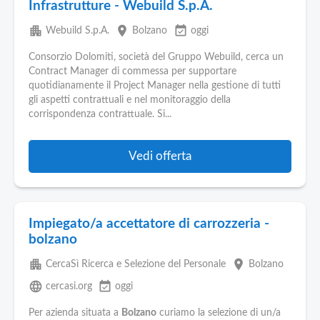
Infrastrutture - Webuild S.p.A.
apartment
place
event_available
Webuild S.p.A.
Bolzano
oggi
Consorzio Dolomiti, società del Gruppo Webuild, cerca un
Contract Manager di commessa per supportare
quotidianamente il Project Manager nella gestione di tutti
gli aspetti contrattuali e nel monitoraggio della
corrispondenza contrattuale. Si...
Vedi offerta
Impiegato/a accettatore di carrozzeria -
bolzano
apartment
place
CercaSì Ricerca e Selezione del Personale
Bolzano
language
event_available
cercasi.org
oggi
Per azienda situata a
Bolzano
curiamo la selezione di un/a