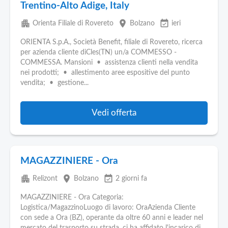
Trentino-Alto Adige, Italy
apartment
place
event_available
Orienta Filiale di Rovereto
Bolzano
ieri
ORIENTA S.p.A., Società Benefit, filiale di Rovereto, ricerca
per azienda cliente diCles(TN) un/a COMMESSO -
COMMESSA. Mansioni • assistenza clienti nella vendita
nei prodotti; • allestimento aree espositive del punto
vendita; • gestione...
Vedi offerta
MAGAZZINIERE - Ora
apartment
place
event_available
Relizont
Bolzano
2 giorni fa
MAGAZZINIERE - Ora Categoria:
Logistica/MagazzinoLuogo di lavoro: OraAzienda Cliente
con sede a Ora (BZ), operante da oltre 60 anni e leader nel