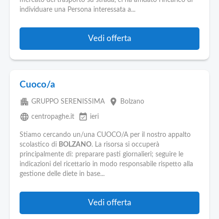
mercato del trasporto su strada, ci ha affidato l'incarico di
individuare una Persona interessata a...
Vedi offerta
Cuoco/a
apartment
place
GRUPPO SERENISSIMA
Bolzano
language
event_available
centropaghe.it
ieri
Stiamo cercando un/una CUOCO/A per il nostro appalto
scolastico di
BOLZANO
. La risorsa si occuperà
principalmente di: preparare pasti giornalieri; seguire le
indicazioni del ricettario in modo responsabile rispetto alla
gestione delle diete in base...
Vedi offerta