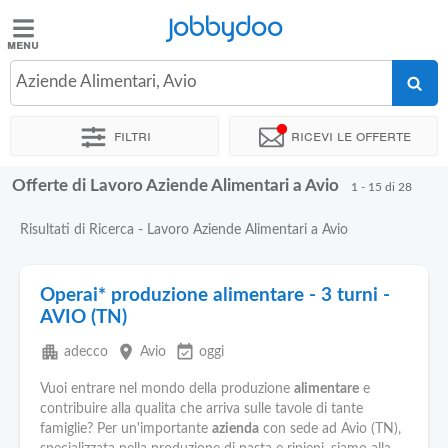
Jobbydoo
Jobbydoo
Aziende Alimentari, Avio
Offerte
di
Filtri
Ricevi le offerte
lavoro
Offerte di Lavoro Aziende Alimentari a Avio
1 - 15 di 28
Stipendi
Risultati di Ricerca - Lavoro Aziende Alimentari a Avio
Elenco
professioni
Operai* produzione alimentare - 3 turni -
AVIO (TN)
Blog
apartment
place
event_available
adecco
Avio
oggi
Vuoi entrare nel mondo della produzione
alimentare
e
contribuire alla qualita che arriva sulle tavole di tante
famiglie? Per un'importante
azienda
con sede ad Avio (TN),