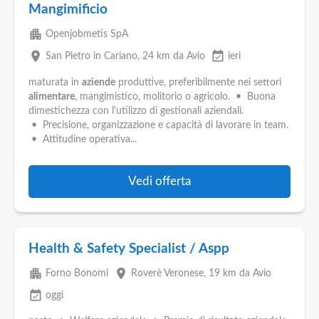
Mangimificio
apartment
Openjobmetis SpA
place
event_available
San Pietro in Cariano
, 24 km da Avio
ieri
maturata in
aziende
produttive, preferibilmente nei settori
alimentare
, mangimistico, molitorio o agricolo. • Buona
dimestichezza con l'utilizzo di gestionali aziendali.
• Precisione, organizzazione e capacità di lavorare in team.
• Attitudine operativa...
Vedi offerta
Health & Safety Specialist / Aspp
apartment
place
Forno Bonomi
Roverè Veronese
, 19 km da Avio
event_available
oggi