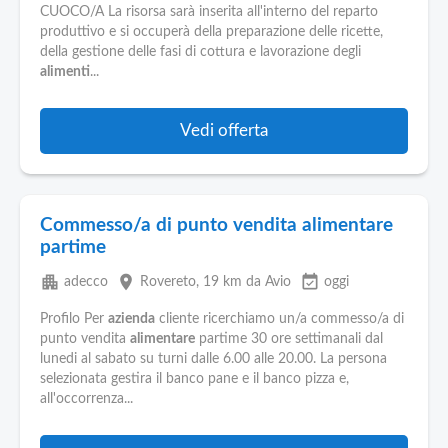
CUOCO/A La risorsa sarà inserita all'interno del reparto
produttivo e si occuperà della preparazione delle ricette,
della gestione delle fasi di cottura e lavorazione degli
alimenti
...
Vedi offerta
Commesso/a di punto vendita alimentare
partime
apartment
place
event_available
adecco
Rovereto
, 19 km da Avio
oggi
Profilo Per
azienda
cliente ricerchiamo un/a commesso/a di
punto vendita
alimentare
partime 30 ore settimanali dal
lunedi al sabato su turni dalle 6.00 alle 20.00. La persona
selezionata gestira il banco pane e il banco pizza e,
all'occorrenza...