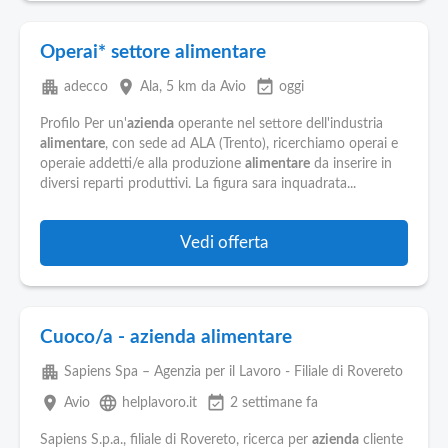
Operai* settore alimentare
apartment
place
event_available
adecco
Ala
, 5 km da Avio
oggi
Profilo Per un'
azienda
operante nel settore dell'industria
alimentare
, con sede ad ALA (Trento), ricerchiamo operai e
operaie addetti/e alla produzione
alimentare
da inserire in
diversi reparti produttivi. La figura sara inquadrata...
Vedi offerta
Cuoco/a - azienda alimentare
apartment
Sapiens Spa – Agenzia per il Lavoro - Filiale di Rovereto
place
language
event_available
Avio
helplavoro.it
2 settimane fa
Sapiens S.p.a., filiale di Rovereto, ricerca per
azienda
cliente