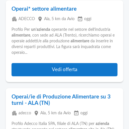
Operai* settore alimentare
apartment
place
event_available
ADECCO
Ala
, 5 km da Avio
oggi
Profilo Per
un’azienda
operante nel settore dell’industria
alimentare
, con sede ad ALA (Trento), ricerchiamo operai e
operaie addetti/e alla produzione
alimentare
da inserire in
diversi reparti produttivi. La figura sarà inquadrata come
operaio...
Vedi offerta
Operai/ie di Produzione Alimentare su 3
turni - ALA (TN)
apartment
place
event_available
adecco
Ala
, 5 km da Avio
oggi
Profilo Adecco Italia SPA, filiale di ALA (TN) per
azienda