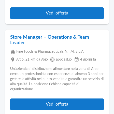
Vedi offerta
Store Manager – Operations & Team
Leader
apartment
Fine Foods & Pharmaceuticals N.T.M. S.p.A.
place
language
event_available
Arco
, 21 km da Avio
appcast.io
4 giorni fa
Un'azienda
di distribuzione
alimentare
nella zona di Arco
cerca un professionista con esperienza di almeno 3 anni per
gestire le attività nel punto vendita e garantire un servizio di
alta qualità. La posizione richiede capacità di
organizzazione...
Vedi offerta