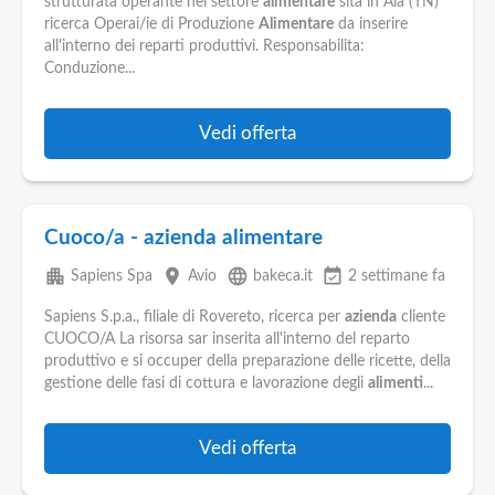
strutturata operante nel settore
alimentare
sita in Ala (TN)
ricerca Operai/ie di Produzione
Alimentare
da inserire
all'interno dei reparti produttivi. Responsabilita:
Conduzione...
Vedi offerta
Cuoco/a - azienda alimentare
apartment
place
language
event_available
Sapiens Spa
Avio
bakeca.it
2 settimane fa
Sapiens S.p.a., filiale di Rovereto, ricerca per
azienda
cliente
CUOCO/A La risorsa sar inserita all'interno del reparto
produttivo e si occuper della preparazione delle ricette, della
gestione delle fasi di cottura e lavorazione degli
alimenti
...
Vedi offerta