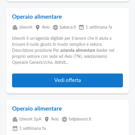
Operaio alimentare
apartment
place
language
event_available
iziwork
Avio
bakeca.it
1 settimana fa
Iziwork è un’agenzia digitale per il lavoro che ti aiuta a
trovare il ruolo giusto in modo semplice e veloce.
Descrizione posizione Per
azienda
alimentare
leader nel
proprio settore con sede ad Avio (TN), selezioniamo
Operai/e Generici/che. Attivit...
Vedi offerta
Operaio alimentare
apartment
place
language
Iziwork SpA
Avio
helplavoro.it
event_available
1 settimana fa