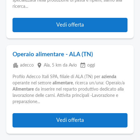
Pubblica
specializzata nella produzione di pasta e ripieni, siamo alla
ricerca...
Offerte
Vedi offerta
Area
Aziende
Operaio alimentare - ALA (TN)
apartment
place
event_available
adecco
Ala
, 5 km da Avio
oggi
Profilo Adecco Itali SPA, filiale di ALA (TN) per
azienda
operante nel settore
alimentare
, ricerca un/una: Operaio/a
Alimentare
da inserire nel reparto produttivo dedicato alla
lavorazione delle carni. Attivita principali -Lavorazione e
preparazione...
Vedi offerta