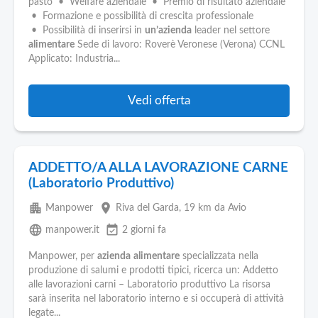
pasto • Welfare aziendale • Premio di risultato aziendale
• Formazione e possibilità di crescita professionale
• Possibilità di inserirsi in
un’azienda
leader nel settore
alimentare
Sede di lavoro: Roverè Veronese (Verona) CCNL
Applicato: Industria...
Vedi offerta
ADDETTO/A ALLA LAVORAZIONE CARNE
(Laboratorio Produttivo)
apartment
place
Manpower
Riva del Garda
, 19 km da Avio
language
event_available
manpower.it
2 giorni fa
Manpower, per
azienda
alimentare
specializzata nella
produzione di salumi e prodotti tipici, ricerca un: Addetto
alle lavorazioni carni – Laboratorio produttivo La risorsa
sarà inserita nel laboratorio interno e si occuperà di attività
legate...