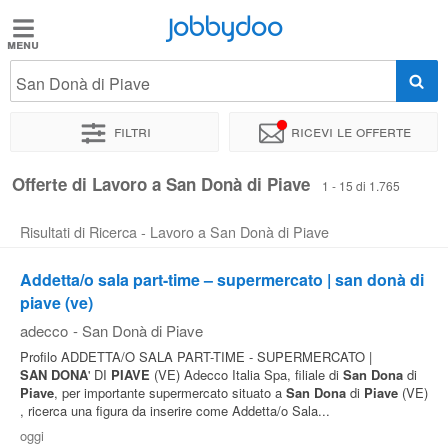
Jobbydoo
Jobbydoo
San Donà di Piave
Offerte
di
Filtri
Ricevi le offerte
lavoro
Offerte di Lavoro a San Donà di Piave
1 - 15 di 1.765
Stipendi
Risultati di Ricerca - Lavoro a San Donà di Piave
Elenco
Addetta/o sala part-time – supermercato | san donà di
professioni
piave (ve)
adecco
-
San Donà di Piave
Profilo ADDETTA/O SALA PART-TIME - SUPERMERCATO |
Blog
SAN
DONA
' DI
PIAVE
(VE) Adecco Italia Spa, filiale di
San
Dona
di
Piave
, per importante supermercato situato a
San
Dona
di
Piave
(VE)
, ricerca una figura da inserire come Addetta/o Sala...
oggi