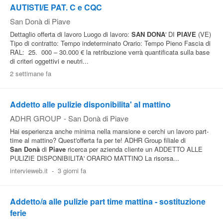
AUTISTI/E PAT. C e CQC
San Donà di Piave
Dettaglio offerta di lavoro Luogo di lavoro:
SAN
DONA
' DI
PIAVE
(VE)
Tipo di contratto: Tempo indeterminato Orario: Tempo Pieno Fascia di
RAL: 25. 000 – 30.000 € la retribuzione verrà quantificata sulla base
di criteri oggettivi e neutri...
2 settimane fa
Addetto alle pulizie disponibilita' al mattino
ADHR GROUP
-
San Donà di Piave
Hai esperienza anche minima nella mansione e cerchi un lavoro part-
time al mattino? Quest'offerta fa per te! ADHR Group filiale di
San
Donà
di
Piave
ricerca per azienda cliente un ADDETTO ALLE
PULIZIE DISPONIBILITA' ORARIO MATTINO La risorsa...
intervieweb.it
-
3 giorni fa
Addetto/a alle pulizie part time mattina - sostituzione
ferie