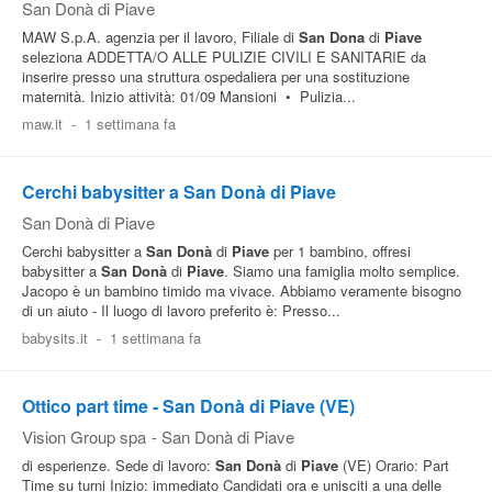
San Donà di Piave
MAW S.p.A. agenzia per il lavoro, Filiale di
San
Dona
di
Piave
seleziona ADDETTA/O ALLE PULIZIE CIVILI E SANITARIE da
inserire presso una struttura ospedaliera per una sostituzione
maternità. Inizio attività: 01/09 Mansioni • Pulizia...
maw.it
-
1 settimana fa
Cerchi babysitter a San Donà di Piave
San Donà di Piave
Cerchi babysitter a
San
Donà
di
Piave
per 1 bambino, offresi
babysitter a
San
Donà
di
Piave
. Siamo una famiglia molto semplice.
Jacopo è un bambino timido ma vivace. Abbiamo veramente bisogno
di un aiuto - Il luogo di lavoro preferito è: Presso...
babysits.it
-
1 settimana fa
Ottico part time - San Donà di Piave (VE)
Vision Group spa
-
San Donà di Piave
di esperienze. Sede di lavoro:
San
Donà
di
Piave
(VE) Orario: Part
Time su turni Inizio: immediato Candidati ora e unisciti a una delle