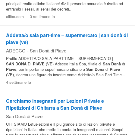
principali realtà ottiche italiane! 👓 Il presente annuncio è rivolto ad
entrambi i sessi, ai sensi dei decreti...
allibo.com
-
3 settimane fa
Addetta/o sala part-time – supermercato | san donà di
piave (ve)
ADECCO
-
San Donà di Piave
Profilo ADDETTA/O SALA PART-TIME – SUPERMERCATO |
SAN
DONÀ
DI
PIAVE
(VE) Adecco Italia Spa, filiale di
San
Donà
di
Piave
, per importante supermercato situato a
San
Donà
di
Piave
(VE), ricerca una figura da inserire come Addetta/o Sala Part-Time...
4 settimane fa
Cerchiamo Insegnanti per Lezioni Private e
Ripetizioni di Chitarra a San Donà di Piave
San Donà di Piave
CHI SIAMO Letuelezioni è il più grande sito di lezioni private e
ripetizioni in Italia, che mette in contatto insegnanti e alunni. Scopri
tutte le opportunità che ti offriamo per diventare insegnante di Chitarra