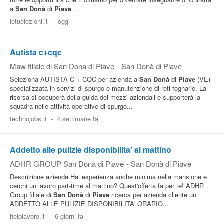
a
San
Donà
di
Piave
...
letuelezioni.it
-
oggi
Autista c+cqc
Maw filiale di San Dona di Piave
-
San Donà di Piave
Seleziona AUTISTA C + CQC per azienda a
San
Donà
di
Piave
(VE)
specializzata in servizi di spurgo e manutenzione di reti fognarie. La
risorsa si occuperà della guida dei mezzi aziendali e supporterà la
squadra nelle attività operative di spurgo...
technojobs.it
-
4 settimane fa
Addetto alle pulizie disponibilita' al mattino
ADHR GROUP San Donà di Piave
-
San Donà di Piave
Descrizione azienda Hai esperienza anche minima nella mansione e
cerchi un lavoro part-time al mattino? Quest'offerta fa per te! ADHR
Group filiale di
San
Donà
di
Piave
ricerca per azienda cliente un
ADDETTO ALLE PULIZIE DISPONIBILITA' ORARIO...
helplavoro.it
-
6 giorni fa