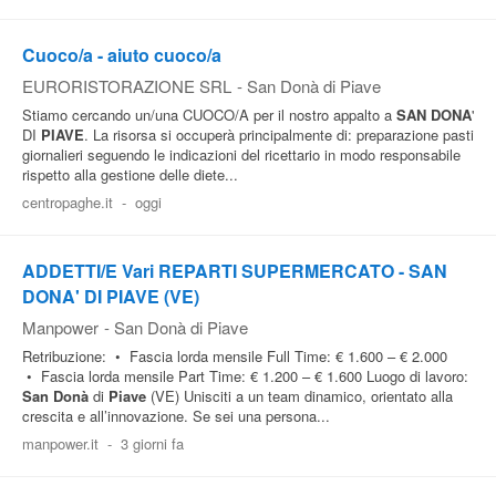
Pubblica
Cuoco/a - aiuto cuoco/a
Offerte
EURORISTORAZIONE SRL
-
San Donà di Piave
Stiamo cercando un/una CUOCO/A per il nostro appalto a
SAN
DONA
'
Area
DI
PIAVE
. La risorsa si occuperà principalmente di: preparazione pasti
giornalieri seguendo le indicazioni del ricettario in modo responsabile
Aziende
rispetto alla gestione delle diete...
centropaghe.it
-
oggi
ADDETTI/E Vari REPARTI SUPERMERCATO - SAN
DONA' DI PIAVE (VE)
Manpower
-
San Donà di Piave
Retribuzione: • Fascia lorda mensile Full Time: € 1.600 – € 2.000
• Fascia lorda mensile Part Time: € 1.200 – € 1.600 Luogo di lavoro:
San
Donà
di
Piave
(VE) Unisciti a un team dinamico, orientato alla
crescita e all’innovazione. Se sei una persona...
manpower.it
-
3 giorni fa