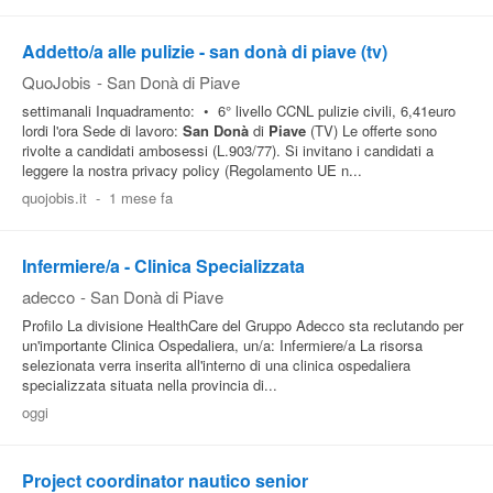
Addetto/a alle pulizie - san donà di piave (tv)
QuoJobis
-
San Donà di Piave
settimanali Inquadramento: • 6° livello CCNL pulizie civili, 6,41euro
lordi l'ora Sede di lavoro:
San
Donà
di
Piave
(TV) Le offerte sono
rivolte a candidati ambosessi (L.903/77). Si invitano i candidati a
leggere la nostra privacy policy (Regolamento UE n...
quojobis.it
-
1 mese fa
Infermiere/a - Clinica Specializzata
adecco
-
San Donà di Piave
Profilo La divisione HealthCare del Gruppo Adecco sta reclutando per
un'importante Clinica Ospedaliera, un/a: Infermiere/a La risorsa
selezionata verra inserita all'interno di una clinica ospedaliera
specializzata situata nella provincia di...
oggi
Project coordinator nautico senior