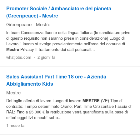
Promoter Sociale / Ambasciatore del pianeta
Pubblica
(Greenpeace) - Mestre
Offerte
Greenpeace
-
Mestre
in team Conoscenza fluente della lingua italiana (le candidature prive
Area
di questo requisito non saranno prese in considerazione) Luogo di
Lavoro il lavoro si svolge prevalentemente nell'area del comune di
Aziende
Mestre
Privacy Il trattamento dei dati personali...
whatjobs.com
-
2 giorni fa
Sales Assistant Part Time 18 ore - Azienda
Abbigliamento Kids
Mestre
Dettaglio offerta di lavoro Luogo di lavoro:
MESTRE
(VE) Tipo di
contratto: Tempo determinato Orario: Part Time Orizzontale Fascia di
RAL: Fino a 25.000 € la retribuzione verrà quantificata sulla base di
criteri oggettivi e neutri sotto...
1 mese fa