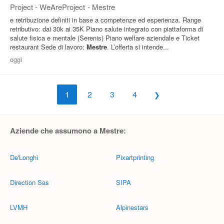
Project - WeAreProject
-
Mestre
e retribuzione definiti in base a competenze ed esperienza. Range
retributivo: dai 30k ai 35K Piano salute integrato con piattaforma di
salute fisica e mentale (Serenis) Piano welfare aziendale e Ticket
restaurant Sede di lavoro:
Mestre
. L’offerta si intende...
oggi
1
2
3
4
Aziende che assumono a Mestre:
De'Longhi
Pixartprinting
Direction Sas
SIPA
LVMH
Alpinestars