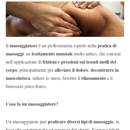
Pubblica
Offerte
Area
Aziende
massaggiatore
pratica di
Il
è un professionista esperto nella
massaggi
trattamento manuale
: un
molto antico, che consiste
frizioni e pressioni sui tessuti molli del
nell’applicazione di
corpo
alleviare il dolore
decontrarre la
, principalmente per
,
muscolatura
rilassamento
, ridurre lo stress, favorire il
e il
benessere psico-fisico.
Cosa fa un massaggiatore?
praticare diversi tipi di massaggio
Un massaggiatore può
, in
base alle caratteristiche ed esigenze del cliente. Esistono infatti