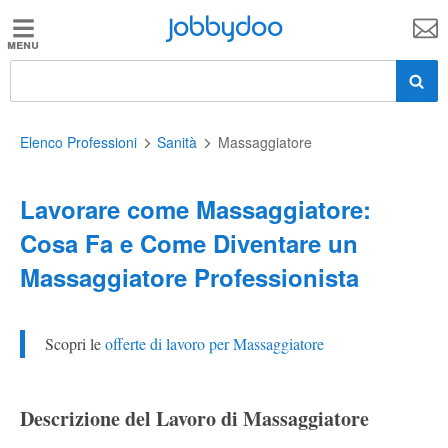
Jobbydoo
Jobbydoo
Offerte
di
lavoro
Elenco Professioni
Sanità
Massaggiatore
Lavorare come Massaggiatore:
Stipendi
Cosa Fa e Come Diventare un
Massaggiatore Professionista
Elenco
professioni
Scopri le
offerte di lavoro per Massaggiatore
Blog
Descrizione del Lavoro di Massaggiatore