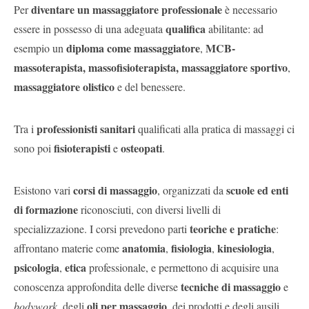
diventare un massaggiatore professionale
Per
è necessario
qualifica
essere in possesso di una adeguata
abilitante: ad
diploma come massaggiatore
MCB-
esempio un
,
massoterapista, massofisioterapista, massaggiatore sportivo
,
massaggiatore olistico
e del benessere.
professionisti sanitari
Tra i
qualificati alla pratica di massaggi ci
fisioterapisti
osteopati
sono poi
e
.
corsi di massaggio
scuole ed enti
Esistono vari
, organizzati da
di formazione
riconosciuti, con diversi livelli di
teoriche e pratiche
specializzazione. I corsi prevedono parti
:
anatomia
fisiologia
kinesiologia
affrontano materie come
,
,
,
psicologia
etica
,
professionale, e permettono di acquisire una
tecniche di massaggio
conoscenza approfondita delle diverse
e
oli per massaggio
bodywork
, degli
, dei prodotti e degli ausili