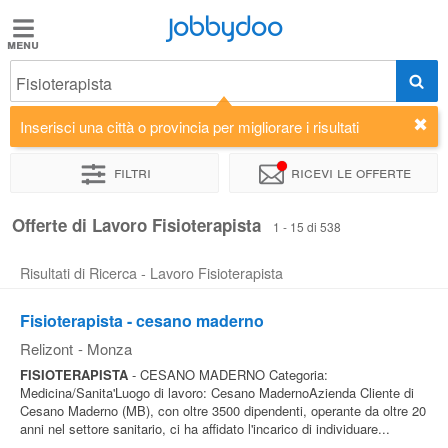
Jobbydoo
Jobbydoo
Fisioterapista
Offerte
di
Inserisci una città o provincia per migliorare i risultati
lavoro
Filtri
Ricevi le offerte
Stipendi
Offerte di Lavoro Fisioterapista
1 - 15 di 538
Risultati di Ricerca - Lavoro Fisioterapista
Elenco
professioni
Fisioterapista - cesano maderno
Relizont
-
Monza
Blog
FISIOTERAPISTA
- CESANO MADERNO Categoria:
Medicina/Sanita'Luogo di lavoro: Cesano MadernoAzienda Cliente di
Cesano Maderno (MB), con oltre 3500 dipendenti, operante da oltre 20
anni nel settore sanitario, ci ha affidato l'incarico di individuare...