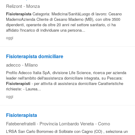
Relizont
-
Monza
Fisioterapista
Categoria: Medicina/SanitàLuogo di lavoro: Cesano
MadernoAzienda Cliente di Cesano Maderno (MB), con oltre 3500
dipendenti, operante da oltre 20 anni nel settore sanitario, ci ha
affidato l'incarico di individuare una persona...
oggi
Fisioterapista domiciliare
adecco
-
Milano
Profilo Adecco Italia SpA, divisione Life Science, ricerca per azienda
leader nell'ambito dell'assistenza domiciliare integrata, su Pescara:
Fisioterapisti
- per attivita di assistenza domiciliare Caratteristiche
richieste: - Laurea...
oggi
Fisioterapista
Fatebenefratelli - Provincia Lombardo Veneta
-
Como
L'RSA San Carlo Borromeo di Solbiate con Cagno (CO) , seleziona un