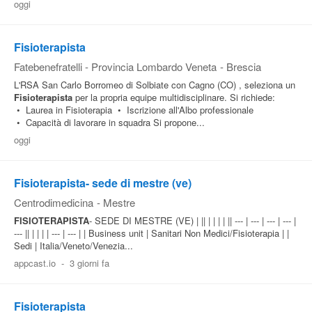
oggi
Pubblica
Offerte
Fisioterapista
Fatebenefratelli - Provincia Lombardo Veneta
-
Brescia
Area
L'RSA San Carlo Borromeo di Solbiate con Cagno (CO) , seleziona un
Fisioterapista
per la propria equipe multidisciplinare. Si richiede:
Aziende
• Laurea in Fisioterapia • Iscrizione all'Albo professionale
• Capacità di lavorare in squadra Si propone...
oggi
Fisioterapista- sede di mestre (ve)
Centrodimedicina
-
Mestre
FISIOTERAPISTA
- SEDE DI MESTRE (VE) | || | | | | || --- | --- | --- | --- |
--- || | | | | --- | --- | | Business unit | Sanitari Non Medici/Fisioterapia | |
Sedi | Italia/Veneto/Venezia...
appcast.io
-
3 giorni fa
Fisioterapista