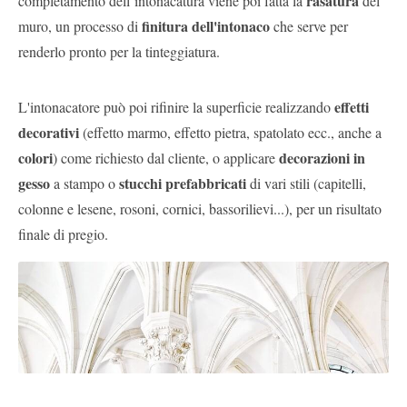
rasatura
completamento dell’intonacatura viene poi fatta la
del
finitura dell'intonaco
muro, un processo di
che serve per
renderlo pronto per la tinteggiatura.
effetti
L'intonacatore può poi rifinire la superficie realizzando
decorativi
(effetto marmo, effetto pietra, spatolato ecc., anche a
colori
decorazioni in
) come richiesto dal cliente, o applicare
gesso
stucchi prefabbricati
a stampo o
di vari stili (capitelli,
colonne e lesene, rosoni, cornici, bassorilievi...), per un risultato
finale di pregio.