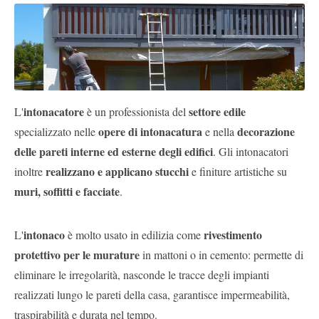
Pubblica
Offerte
Area
Aziende
intonacatore
settore edile
L'
è un professionista del
opere di intonacatura
decorazione
specializzato nelle
e nella
delle pareti interne ed esterne degli edifici
. Gli intonacatori
realizzano e applicano stucchi
inoltre
e finiture artistiche su
muri, soffitti e facciate
.
intonaco
rivestimento
L'
è molto usato in edilizia come
protettivo per le murature
in mattoni o in cemento: permette di
eliminare le irregolarità, nasconde le tracce degli impianti
realizzati lungo le pareti della casa, garantisce impermeabilità,
traspirabilità e durata nel tempo.