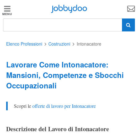
Jobbydoo
Jobbydoo
Offerte
di
lavoro
Elenco Professioni
Costruzioni
Intonacatore
Lavorare Come Intonacatore:
Stipendi
Mansioni, Competenze e Sbocchi
Occupazionali
Elenco
professioni
Scopri le
offerte di lavoro per Intonacatore
Blog
Descrizione del Lavoro di Intonacatore