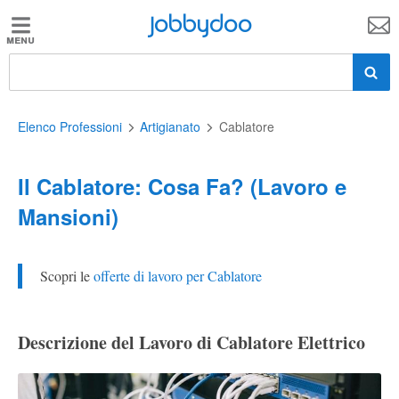
Jobbydoo
Jobbydoo
Offerte
di
lavoro
Elenco Professioni
Artigianato
Cablatore
Il Cablatore: Cosa Fa? (Lavoro e
Stipendi
Mansioni)
Elenco
professioni
Scopri le
offerte di lavoro per Cablatore
Blog
Descrizione del Lavoro di Cablatore Elettrico