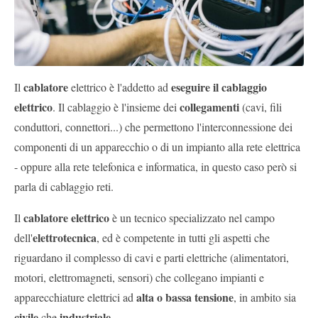
Pubblica
Offerte
Area
cablatore
eseguire il cablaggio
Il
elettrico è l'addetto ad
Aziende
elettrico
collegamenti
. Il cablaggio è l'insieme dei
(cavi, fili
conduttori, connettori...) che permettono l'interconnessione dei
componenti di un apparecchio o di un impianto alla rete elettrica
- oppure alla rete telefonica e informatica, in questo caso però si
parla di cablaggio reti.
cablatore elettrico
Il
è un tecnico specializzato nel campo
elettrotecnica
dell'
, ed è competente in tutti gli aspetti che
riguardano il complesso di cavi e parti elettriche (alimentatori,
motori, elettromagneti, sensori) che collegano impianti e
alta o bassa tensione
apparecchiature elettrici ad
, in ambito sia
civile
industriale
che
.