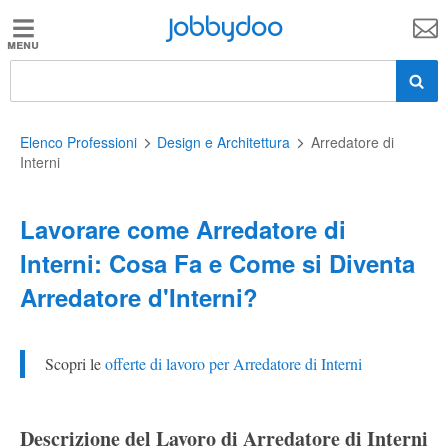
Jobbydoo
Jobbydoo
Offerte
di
lavoro
Elenco Professioni
Design e Architettura
Arredatore di
Interni
Stipendi
Lavorare come Arredatore di
Interni: Cosa Fa e Come si Diventa
Elenco
Arredatore d'Interni?
professioni
Scopri le
offerte di lavoro per Arredatore di Interni
Blog
Descrizione del Lavoro di Arredatore di Interni