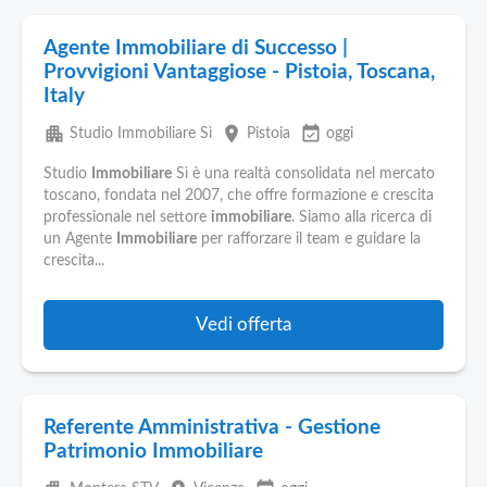
Agente Immobiliare di Successo |
Provvigioni Vantaggiose - Pistoia, Toscana,
Italy
apartment
place
event_available
Studio Immobiliare Sì
Pistoia
oggi
Studio
Immobiliare
Sì è una realtà consolidata nel mercato
toscano, fondata nel 2007, che offre formazione e crescita
professionale nel settore
immobiliare
. Siamo alla ricerca di
un Agente
Immobiliare
per rafforzare il team e guidare la
crescita...
Vedi offerta
Referente Amministrativa - Gestione
Patrimonio Immobiliare