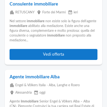
Consulente immobiliare
apartment
place
event_available
RETUSCANY
Forte dei Marmi
ieri
Nel settore
immobiliare
non esiste solo la figura dell’agente
immobiliare
abilitato alla mediazione. Esiste anche una
figura diversa, complementare e molto preziosa: quella del
consulente o segnalatore
immobiliare
non preposto alla
mediazione...
Vedi offerta
Agente immobiliare Alba
apartment
Engel & Völkers Italia - Alba, Langhe e Roero
place
event_available
Alessandria
oggi
Agente
Immobiliare
Senior Engel & Völkers Alba – Alba
(CN), Piemonte Costruisci la tua carriera nel Real Estate di