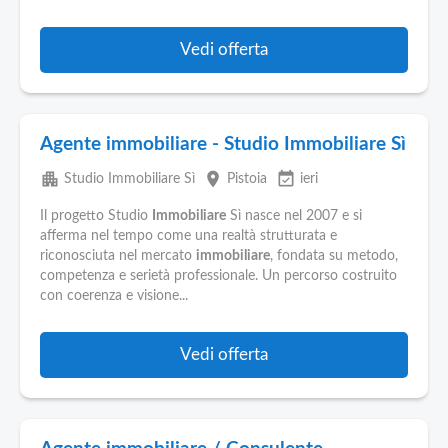
Vedi offerta
Agente immobiliare - Studio Immobiliare Sì
apartment
place
event_available
Studio Immobiliare Sì
Pistoia
ieri
Il progetto Studio
Immobiliare
Sì nasce nel 2007 e si
afferma nel tempo come una realtà strutturata e
riconosciuta nel mercato
immobiliare
, fondata su metodo,
competenza e serietà professionale. Un percorso costruito
con coerenza e visione...
Vedi offerta