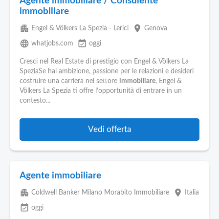
Agente immobiliare / Consulente
immobiliare
apartment
place
Engel & Völkers La Spezia - Lerici
Genova
language
event_available
whatjobs.com
oggi
Cresci nel Real Estate di prestigio con Engel & Völkers La
SpeziaSe hai ambizione, passione per le relazioni e desideri
costruire una carriera nel settore
immobiliare
, Engel &
Völkers La Spezia ti offre l’opportunità di entrare in un
contesto...
Vedi offerta
Agente immobiliare
apartment
place
Coldwell Banker Milano Morabito Immobiliare
Italia
event_available
oggi