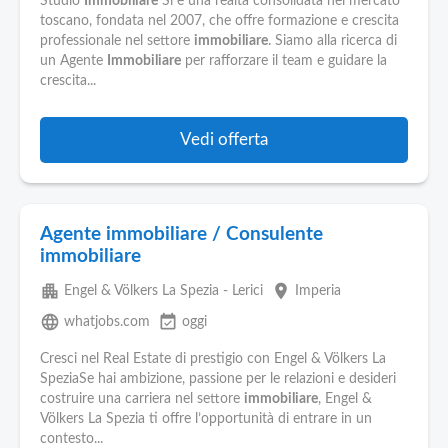
Pubblica
Studio
Immobiliare
Sì è una realtà consolidata nel mercato
toscano, fondata nel 2007, che offre formazione e crescita
Offerte
professionale nel settore
immobiliare
. Siamo alla ricerca di
un Agente
Immobiliare
per rafforzare il team e guidare la
crescita...
Area
Aziende
Vedi offerta
Agente immobiliare / Consulente
immobiliare
apartment
place
Engel & Völkers La Spezia - Lerici
Imperia
language
event_available
whatjobs.com
oggi
Cresci nel Real Estate di prestigio con Engel & Völkers La
SpeziaSe hai ambizione, passione per le relazioni e desideri
costruire una carriera nel settore
immobiliare
, Engel &
Völkers La Spezia ti offre l’opportunità di entrare in un
contesto...