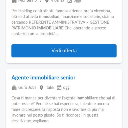
apartment
place
event_available
Montera STV
Vicenza
oggi
Per Holding controllante famosa azienda orafa vicentina,
oltre ad attività
immobiliari
, finanziarie e societarie, stiamo
cercando REFERENTE AMMINISTRATIVA – GESTIONE
PATRIMONIO
IMMOBILIARE
Che, operando a stretto
contatto con la proprietà...
Vedi offerta
Agente immobiliare senior
apartment
place
event_available
Guru Jobs
Italia
oggi
Cosa ti manca per diventare l'agente
immobiliare
che sai di
poter essere? Perché se hai esperienza, talento e ancora
fame di crescere, la risposta non è lavorare di più ma
lavorare nel posto giusto. Se ti riconosci in questa
descrizione, vogliamo...