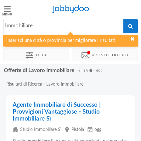
Jobbydoo
Jobbydoo
Immobiliare
Offerte
di
Inserisci una città o provincia per migliorare i risultati
lavoro
Filtri
Ricevi le offerte
Stipendi
Offerte di Lavoro Immobiliare
1 - 15 di 1.592
Elenco
Risultati di Ricerca - Lavoro Immobiliare
professioni
Agente Immobiliare di Successo |
Blog
Provvigioni Vantaggiose - Studio
Immobiliare Sì
apartment
place
event_available
Studio Immobiliare Sì
Pistoia
oggi