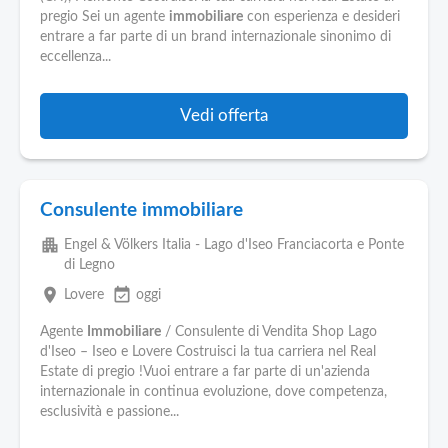
pregio Sei un agente
immobiliare
con esperienza e desideri
entrare a far parte di un brand internazionale sinonimo di
eccellenza...
Vedi offerta
Consulente immobiliare
apartment
Engel & Völkers Italia - Lago d'Iseo Franciacorta e Ponte
di Legno
place
event_available
Lovere
oggi
Agente
Immobiliare
/ Consulente di Vendita Shop Lago
d'Iseo – Iseo e Lovere Costruisci la tua carriera nel Real
Estate di pregio !Vuoi entrare a far parte di un'azienda
internazionale in continua evoluzione, dove competenza,
esclusività e passione...