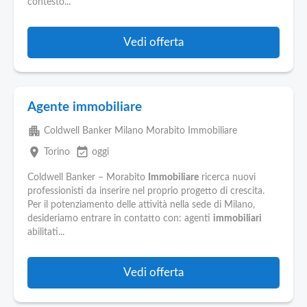
contesto...
Vedi offerta
Agente immobiliare
apartment
Coldwell Banker Milano Morabito Immobiliare
place
event_available
Torino
oggi
Coldwell Banker – Morabito
Immobiliare
ricerca nuovi
professionisti da inserire nel proprio progetto di crescita.
Per il potenziamento delle attività nella sede di Milano,
desideriamo entrare in contatto con: agenti
immobiliari
abilitati...
Vedi offerta