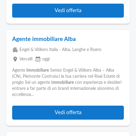
Vedi offerta
Agente immobiliare Alba
apartment
Engel & Völkers Italia - Alba, Langhe e Roero
place
event_available
Vercelli
oggi
Agente
Immobiliare
Senior Engel & Völkers Alba – Alba
(CN), Piemonte Costruisci la tua carriera nel Real Estate di
pregio Sei un agente
immobiliare
con esperienza e desideri
entrare a far parte di un brand internazionale sinonimo di
eccellenza...
Vedi offerta