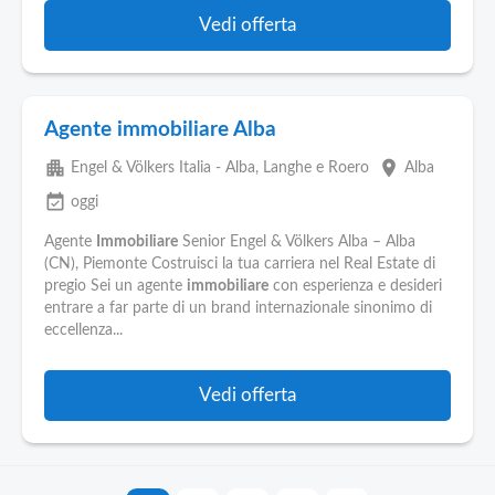
Vedi offerta
Agente immobiliare Alba
apartment
place
Engel & Völkers Italia - Alba, Langhe e Roero
Alba
event_available
oggi
Agente
Immobiliare
Senior Engel & Völkers Alba – Alba
(CN), Piemonte Costruisci la tua carriera nel Real Estate di
pregio Sei un agente
immobiliare
con esperienza e desideri
entrare a far parte di un brand internazionale sinonimo di
eccellenza...
Vedi offerta