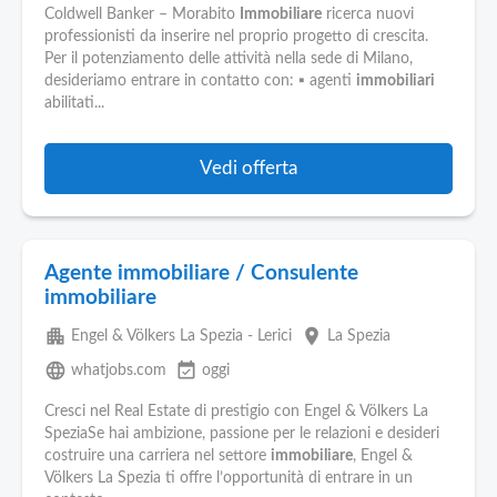
Coldwell Banker – Morabito
Immobiliare
ricerca nuovi
professionisti da inserire nel proprio progetto di crescita.
Per il potenziamento delle attività nella sede di Milano,
desideriamo entrare in contatto con: ▪️ agenti
immobiliari
abilitati...
Vedi offerta
Agente immobiliare / Consulente
immobiliare
apartment
place
Engel & Völkers La Spezia - Lerici
La Spezia
language
event_available
whatjobs.com
oggi
Cresci nel Real Estate di prestigio con Engel & Völkers La
SpeziaSe hai ambizione, passione per le relazioni e desideri
costruire una carriera nel settore
immobiliare
, Engel &
Völkers La Spezia ti offre l’opportunità di entrare in un