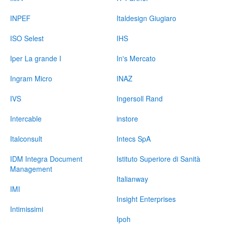
INPEF
Italdesign Giugiaro
ISO Selest
IHS
Iper La grande I
In's Mercato
Ingram Micro
INAZ
IVS
Ingersoll Rand
Intercable
instore
Italconsult
Intecs SpA
IDM Integra Document
Istituto Superiore di Sanità
Management
Italianway
IMI
Insight Enterprises
Intimissimi
Ipoh