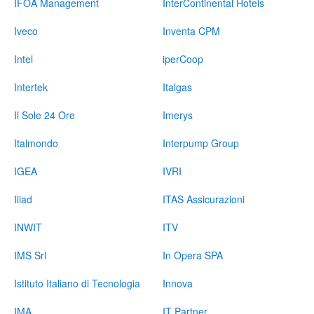
IFOA Management
InterContinental Hotels
Iveco
Inventa CPM
Intel
iperCoop
Intertek
Italgas
Il Sole 24 Ore
Imerys
Italmondo
Interpump Group
IGEA
IVRI
Iliad
ITAS Assicurazioni
INWIT
ITV
IMS Srl
In Opera SPA
Istituto Italiano di Tecnologia
Innova
IMA
IT Partner