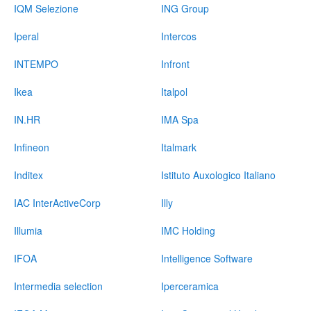
IQM Selezione
ING Group
Pubblica
Iperal
Intercos
Offerte
INTEMPO
Infront
Area
Ikea
Italpol
Aziende
IN.HR
IMA Spa
Infineon
Italmark
Inditex
Istituto Auxologico Italiano
IAC InterActiveCorp
Illy
Illumia
IMC Holding
IFOA
Intelligence Software
Intermedia selection
Iperceramica