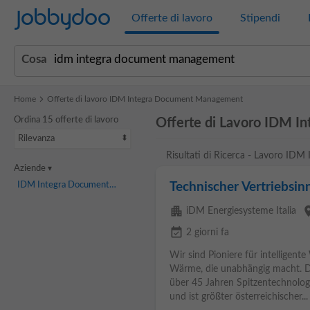
Jobbydoo
Offerte di lavoro
Stipendi
Cosa
Home
Offerte di lavoro IDM Integra Document Management
Ordina 15 offerte di lavoro
Offerte di Lavoro IDM 
Rilevanza
Risultati di Ricerca - Lavoro I
Aziende
IDM Integra Document Management
(11)
Technischer Vertriebsin
apartment
pla
iDM Energiesysteme Italia
event_available
2 giorni fa
Wir sind Pioniere für intellige
Wärme, die unabhängig macht. 
über 45 Jahren Spitzentechnolog
und ist größter österreichischer...