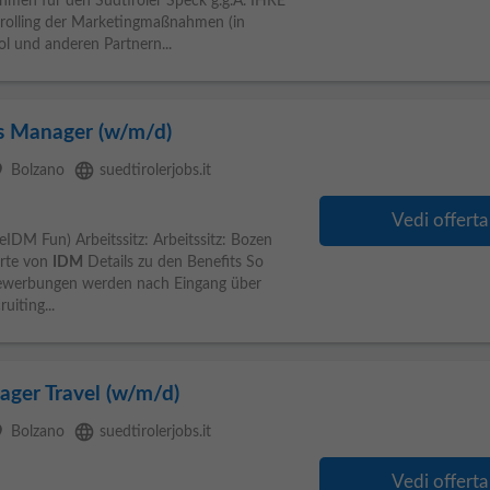
en für den Südtiroler Speck g.g.A. IHRE
lling der Marketingmaßnahmen (in
l und anderen Partnern...
s Manager (w/m/d)
ce
language
Bolzano
suedtirolerjobs.it
Vedi offerta
IDM Fun) Arbeitssitz: Arbeitssitz: Bozen
orte von
IDM
Details zu den Benefits So
Bewerbungen werden nach Eingang über
uiting...
ager Travel (w/m/d)
ce
language
Bolzano
suedtirolerjobs.it
Vedi offerta