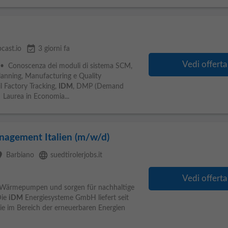
event_available
cast.io
3 giorni fa
Vedi offerta
e • Conoscenza dei moduli di sistema SCM,
Planning, Manufacturing e Quality
 Factory Tracking,
IDM
, DMP (Demand
 Laurea in Economia...
anagement Italien (m/w/d)
ce
language
Barbiano
suedtirolerjobs.it
Vedi offerta
nte Wärmepumpen und sorgen für nachhaltige
Die
iDM
Energiesysteme GmbH liefert seit
ie im Bereich der erneuerbaren Energien