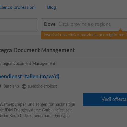
Elenco professioni
Blog
Dove
Inserisci una città o provincia per migliorare i 
Integra Document Management
DM Integra Document Management
nendienst Italien (m/w/d)
ce
language
Barbiano
suedtirolerjobs.it
Vedi offerta
nte Wärmepumpen und sorgen für nachhaltige
Die
iDM
Energiesysteme GmbH liefert seit
ie im Bereich der erneuerbaren Energien