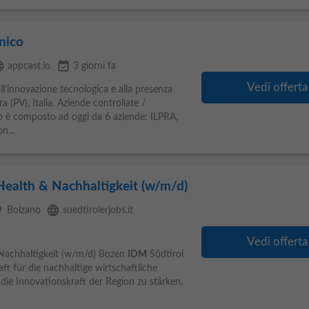
nico
age
event_available
appcast.io
3 giorni fa
Vedi offerta
ll’innovazione tecnologica e alla presenza
a (PV), Italia. Aziende controllate /
 è composto ad oggi da 6 aziende: ILPRA,
n...
Health & Nachhaltigkeit (w/m/d)
ce
language
Bolzano
suedtirolerjobs.it
Vedi offerta
 Nachhaltigkeit (w/m/d) Bozen
IDM
Südtirol
ft für die nachhaltige wirtschaftliche
, die Innovationskraft der Region zu stärken,