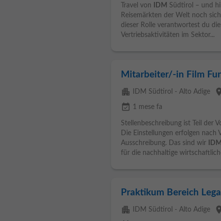
Travel von
IDM
Südtirol – und hil
Reisemärkten der Welt noch sicht
dieser Rolle verantwortest du di
Vertriebsaktivitäten im Sektor...
Mitarbeiter/-in Film Fu
apartment
pla
IDM Südtirol - Alto Adige
event_available
1 mese fa
Stellenbeschreibung ist Teil der 
Die Einstellungen erfolgen nach 
Ausschreibung. Das sind wir
ID
für die nachhaltige wirtschaftliche
Praktikum Bereich Lega
apartment
pla
IDM Südtirol - Alto Adige