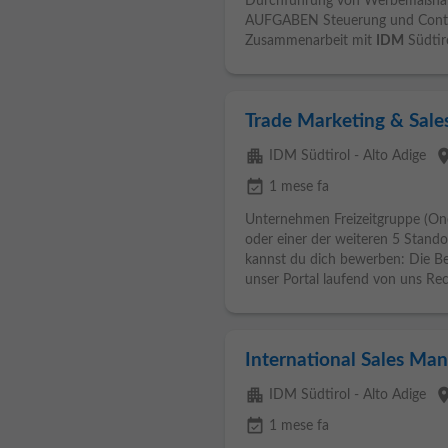
Durchführung von Werbemaßnahm
AUFGABEN Steuerung und Contro
Zusammenarbeit mit
IDM
Südtiro
Trade Marketing & Sale
apartment
pla
IDM Südtirol - Alto Adige
event_available
1 mese fa
Unternehmen Freizeitgruppe (One
oder einer der weiteren 5 Stand
kannst du dich bewerben: Die 
unser Portal laufend von uns Recr
International Sales Man
apartment
pla
IDM Südtirol - Alto Adige
event_available
1 mese fa