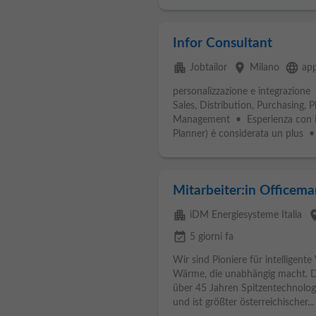
Infor Consultant
apartment
place
language
Jobtailor
Milano
app
personalizzazione e integrazion
Sales, Distribution, Purchasing, 
Management • Esperienza con il
Planner) è considerata un plus •
Mitarbeiter:in Officem
apartment
pla
iDM Energiesysteme Italia
event_available
5 giorni fa
Wir sind Pioniere für intellige
Wärme, die unabhängig macht. 
über 45 Jahren Spitzentechnolog
und ist größter österreichischer...