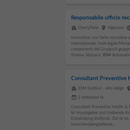
Responsabile ufficio tec
apartment
place
langu
CherryTime
Vigevano
innovativa, con forte vocazione a
internazionale. Sede legale:Mortar
componenti del Gruppo:Il gruppo
Strema, Veripack,
IDM
Automatio
Consultant Preventive 
apartment
pla
IDM Südtirol - Alto Adige
event_available
2 settimane fa
Consultant Preventive Health &
ist Impulsgeber und treibende Kra
Entwicklung Südtirols. Ziel ist es
branchenübergreifende...