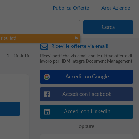
Pubblica Offerte
Area Aziende
risultati
Ricevi le offerte via email!
1 - 15 di 15
Ricevi notifiche via email con le ultime offerte di
lavoro per:
IDM Integra Document Management
Accedi con Google
Accedi con Facebook
Accedi con Linkedin
oppure