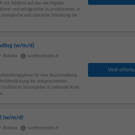
f mit, Südtirol auf den wichtigsten
barer und erfolgreicher zu positionieren. In
e strategische und operative Steuerung der
nding (w/m/d)
ce
language
Bolzano
suedtirolerjobs.it
Vedi offerta
Vorbereitungsphase für eine Ausschreibung.
Veröffentlichung der entsprechenden
M
Südtirol ist Impulsgeber & treibende Kraft
...
l (w/m/d)
ce
language
Bolzano
suedtirolerjobs.it