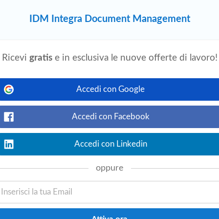
IDM Integra Document Management
nager (w/m/d)
ce
language
Bolzano
suedtirolerjobs.it
Ricevi
gratis
e in esclusiva le nuove offerte di lavoro!
Vedi offerta
eams Insights & Analytics unterstützt du
abei, fundierte Entscheidungen auf Basis
Accedi con Google
 zu treffen. Deine Aufgaben: Analyse und
Accedi con Facebook
Accedi con Linkedin
ager (w/m/d)
ce
language
Bolzano
suedtirolerjobs.it
oppure
Vedi offerta
rbeitern geprüft und Gespräche werden
erber werden entsprechend der Auswahl
M
Südtirol ist Impulsgeber & treibende Kraft