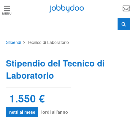
Jobbydoo
Jobbydoo
Offerte
di
lavoro
Stipendi
Tecnico di Laboratorio
Stipendio del Tecnico di
Stipendi
Laboratorio
Elenco
professioni
1.550 €
Blog
netti al mese
lordi all'anno