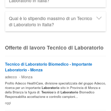
Laboratorio in Italia?
lordi all'anno
. Scopri tutti i dati relativi allo
Stipendio
del Tecnico di Laboratorio
aggiornati al 2026.
Lo
stipendio minimo di un Tecnico di Laboratorio
in
Qual è lo stipendio massimo di un Tecnico
Italia è di circa
900 € netti al mese
. Tra le retribuzioni
di Laboratorio in Italia?
più basse troviamo quella dell'Assistente del Tecnico
di Laboratorio.
Lo
stipendio massimo di un Tecnico di Laboratorio
in
Italia è di circa
2.500 € netti al mese
. Tra le
Offerte di lavoro Tecnico di Laboratorio
retribuzioni più alte troviamo quella del
Responsabile di Laboratorio.
Tecnico di Laboratorio Biomedico - Importante
Laboratorio - Monza
adecco
-
Monza
Profilo Adecco HealthCare, divisione specializzata del gruppo Adecco,
ricerca per un importante
Laboratorio
sito in Provincia di Monza e
della Brianza la figura di:
Tecnico
/a di
Laboratorio
Biomedico
Responsabilita accettazione e controllo campioni...
oggi