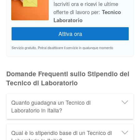
Iscriviti ora e ricevi le ultime
offerte di lavoro per:
Tecnico
Laboratorio
Servizio gratuito. Potrai disattivare il servizio in qualunque momento
Domande Frequenti sullo Stipendio del
Tecnico di Laboratorio
Quanto guadagna un Tecnico di
Laboratorio in Italia?
Un Tecnico di Laboratorio in Italia guadagna in
Qual è lo stipendio base di un Tecnico di
media
1.550 € netti al mese
, cioè circa
28.500 €