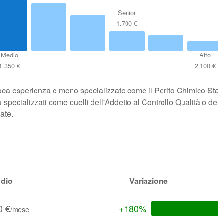
Senior
1.700 €
Medio
Alto
1.350 €
2.100 €
poca esperienza e meno specializzate come il Perito Chimico Stag
 specializzati come quelli dell'Addetto al Controllo Qualità o de
ate.
ndio
Variazione
0 €
+180%
/mese