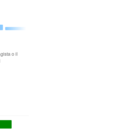
ista o il
l