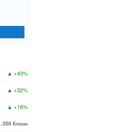
▲ +43%
▲ +32%
▲ +16%
1.350 €
/mese