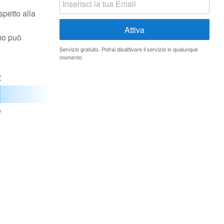
spetto alla
mo può
Servizio gratuito. Potrai disattivare il servizio in qualunque
momento
€
o