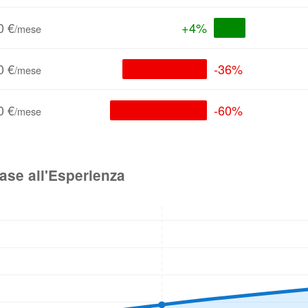
0 €
+4%
/mese
0 €
-36%
/mese
0 €
-60%
/mese
se all'Esperienza