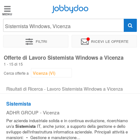
Jobbydoo
Jobbydoo
Sistemista Windows, Vicenza
Offerte
di
Filtri
Ricevi le offerte
lavoro
Offerte di Lavoro Sistemista Windows a Vicenza
1 - 15 di 15
Stipendi
Cerca offerte a
Elenco
Risultati di Ricerca - Lavoro Sistemista Windows a Vicenza
professioni
Sistemista
ADHR GROUP
-
Vicenza
Blog
Per azienda industriale solida e in continua evoluzione, ricerchiamo
un/a
Sistemista
IT, anche junior, a supporto della gestione e dello
sviluppo dell'infrastruttura informatica aziendale. Principali attività e
mansioni: • Gestione e manutenzione...