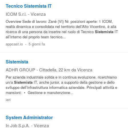
Tecnico Sistemista IT
ICOM S.r.l.
-
Vicenza
Overview Sede di lavoro: Zanè (VI) Nr. posizioni aperte: 1 ICOM,
realtà dinamica e consolidata nel territorio dell’Alto Vicentino, è alla
ricerca di una persona da inserire nel ruolo di Tecnico
Sistemista
IT
all’interno del proprio team tecnico...
appcast.io
-
5 giorni fa
Sistemista
ADHR GROUP
-
Cittadella
, 22 km da Vicenza
Per azienda industriale solida e in continua evoluzione, ricerchiamo
un/a
Sistemista
IT, anche junior, a supporto della gestione e dello
sviluppo dell’infrastruttura informatica aziendale. Principali attività e
mansioni: • Gestione e manutenzione...
ieri
System Administrator
In Job S.p.A.
-
Vicenza