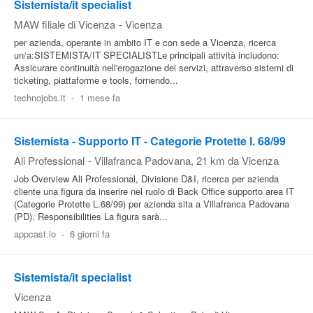
Sistemista/it specialist
MAW filiale di Vicenza
-
Vicenza
per azienda, operante in ambito IT e con sede a Vicenza, ricerca
un/a:SISTEMISTA/IT SPECIALISTLe principali attività includono: 
Assicurare continuità nell'erogazione dei servizi, attraverso sistemi di
ticketing, piattaforme e tools, fornendo...
technojobs.it
-
1 mese fa
Sistemista - Supporto IT - Categorie Protette l. 68/99
Ali Professional
-
Villafranca Padovana
, 21 km da Vicenza
Job Overview Ali Professional, Divisione D&I, ricerca per azienda
cliente una figura da inserire nel ruolo di Back Office supporto area IT
(Categorie Protette L.68/99) per azienda sita a Villafranca Padovana
(PD). Responsibilities La figura sarà...
appcast.io
-
6 giorni fa
Sistemista/it specialist
Vicenza