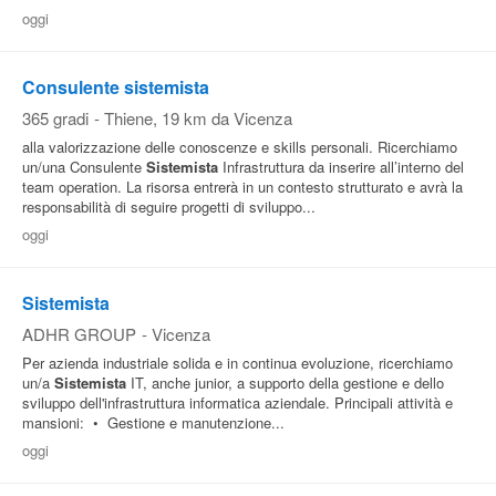
oggi
Pubblica
Offerte
Consulente sistemista
365 gradi
-
Thiene
, 19 km da Vicenza
Area
alla valorizzazione delle conoscenze e skills personali. Ricerchiamo
Aziende
un/una Consulente
Sistemista
Infrastruttura da inserire all’interno del
team operation. La risorsa entrerà in un contesto strutturato e avrà la
responsabilità di seguire progetti di sviluppo...
oggi
Sistemista
ADHR GROUP
-
Vicenza
Per azienda industriale solida e in continua evoluzione, ricerchiamo
un/a
Sistemista
IT, anche junior, a supporto della gestione e dello
sviluppo dell'infrastruttura informatica aziendale. Principali attività e
mansioni: • Gestione e manutenzione...
oggi