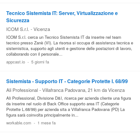
Tecnico Sistemista IT: Server, Virtualizzazione e
Sicurezza
ICOM S.r.l.
-
Vicenza
ICOM S.r.l. cerca un Tecnico Sistemista IT da inserire nel team
tecnico presso Zanè (VI). La risorsa si occupa di assistenza tecnica e
sistemistica, supporto agli utenti e gestione delle postazioni di lavoro,
collaborando con il personale...
appcast.io
-
5 giorni fa
Sistemista - Supporto IT - Categorie Protette l. 68/99
Ali Professional
-
Villafranca Padovana
, 21 km da Vicenza
Ali Professional, Divisione D&I, ricerca per azienda cliente una figura
da inserire nel ruolo di Back Office supporto area IT (Categorie
Protette L.68/99) per azienda sita a Villafranca Padovana (PD) La
figura sarà coinvolta principalmente in...
workable.com
-
1 mese fa