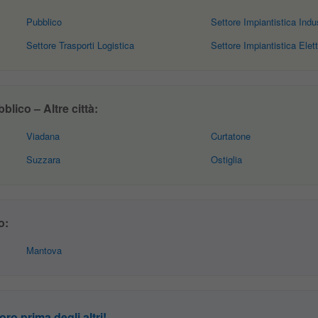
Pubblico
Settore Impiantistica Indus
Settore Trasporti Logistica
Settore Impiantistica Elett
lico – Altre città:
Viadana
Curtatone
Suzzara
Ostiglia
o:
Mantova
oro prima degli altri!