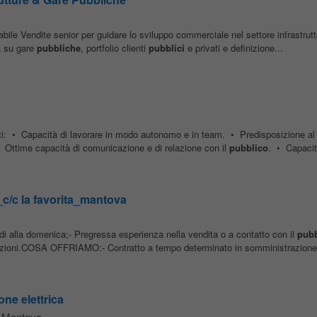
ile Vendite senior per guidare lo sviluppo commerciale nel settore infrastrutt
à su gare
pubbliche
, portfolio clienti
pubblici
e privati e definizione...
iti: • Capacità di lavorare in modo autonomo e in team. • Predisposizione al 
 Ottime capacità di comunicazione e di relazione con il
pubblico
. • Capacità
_c/c la favorita_mantova
nedi alla domenica;- Pregressa esperienza nella vendita o a contatto con il
pubb
cazioni.COSA OFFRIAMO:- Contratto a tempo determinato in somministrazione i
one elettrica
Mantova