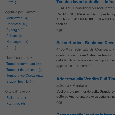
Tecnico lavori pubblici – infras
Altro
CBA srl - Consulting & Recruitmen
Agenzie per il lavoro
Per AGESP SPA ricerchiamo per la coper
Manpower
(24)
TECNICO LAVORI
PUBBLICI
– INFRAS
Randstad
(13)
tecnico...
oggi
Synergie
(8)
Adecco
(5)
Humangest
(5)
Sales Hunter - Business Deve
Altro
4405 Avanade Italy Srl Company
-
contatto con il team Sales per trasforma
Tipo di contratto
dell'identificazione e dello sviluppo d
Tempo determinato
(22)
appcast.io
-
5 giorni fa
Tempo indeterminato
(7)
Temporaneo/Occasionale
(7)
Addetto/a alla Vendita Full Ti
Stage/Tirocinio
(1)
adecco
-
Mantova
Orario di lavoro
Vuoi entrare nel mondo della Grande Di
settore. Anche una breve esperienza nel
Full-time
(27)
oggi
Part-time
(4)
Responsabile Vendite Infrastr