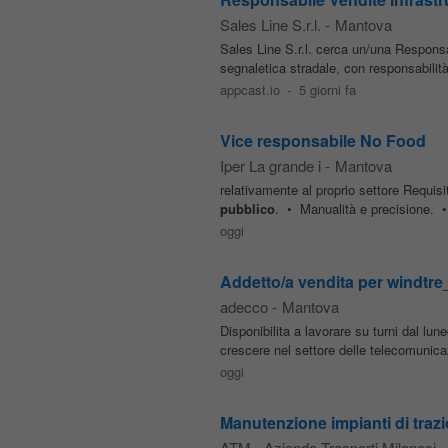
Sales Line S.r.l.
-
Mantova
Sales Line S.r.l. cerca un/una Responsab
segnaletica stradale, con responsabilit
appcast.io
-
5 giorni fa
Vice responsabile No Food
Iper La grande i
-
Mantova
relativamente al proprio settore Requis
pubblico
. • Manualità e precisione. •
oggi
Addetto/a vendita per windtre
adecco
-
Mantova
Disponibilita a lavorare su turni dal lu
crescere nel settore delle telecomuni
oggi
Manutenzione impianti di trazi
ATM - Azienda Trasporti Milanesi
-