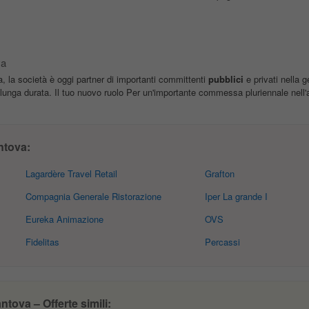
va
va, la società è oggi partner di importanti committenti
pubblici
e privati nella g
di lunga durata. Il tuo nuovo ruolo Per un'importante commessa pluriennale nell'a
ntova:
Lagardère Travel Retail
Grafton
Compagnia Generale Ristorazione
Iper La grande I
Eureka Animazione
OVS
Fidelitas
Percassi
tova – Offerte simili: