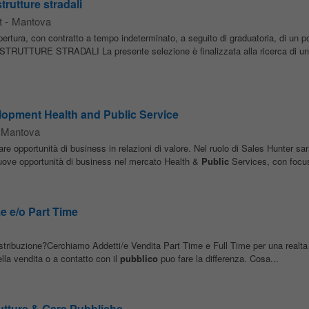
trutture stradali
t
-
Mantova
tura, con contratto a tempo indeterminato, a seguito di graduatoria, di un po
TRUTTURE STRADALI La presente selezione è finalizzata alla ricerca di un
lopment Health and Public Service
Mantova
re opportunità di business in relazioni di valore. Nel ruolo di Sales Hunter sa
i nuove opportunità di business nel mercato Health &
Public
Services, con focus
me e/o Part Time
stribuzione?Cerchiamo Addetti/e Vendita Part Time e Full Time per una realta 
la vendita o a contatto con il
pubblico
puo fare la differenza. Cosa...
utture & Gare Pubbliche