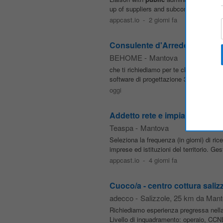
up of suppliers and subcontractors. • C
appcast.io
-
2 giorni fa
Consulente d'Arredo e Vendit
BEHOME
-
Mantova
che ti richiediamo per te che sei Cons
software di progettazione 3D; • Eccell
oggi
Addetto rete e impianti d'uten
Teaspa
-
Mantova
Seleziona la frequenza (in giorni) di ri
imprese ed istituzioni del territorio. Ge
appcast.io
-
4 giorni fa
Cuoco/a - centro cottura salizz
adecco
-
Salizzole
, 25 km da Man
Richiediamo esperienza pregressa nella 
Livello di inquadramento: operaio, CC