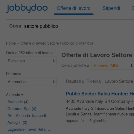
Jobbydoo
Offerte di lavoro
Stipendi
Cosa
Home
Offerte di lavoro Settore Pubblico
Mantova
Ordina 252 offerte di lavoro
Offerte di Lavoro Settor
Rilevanza
Cerca offerte a
Mantova (MN)
Distanza
Risultati di Ricerca - Lavoro Settor
Automatica
Public Sector Sales Hunter: H
Aziende
4405 Avanade Italy Srl Company
-
Avanade
(4)
Avanade Italy Srl ricerca un Sales Hunt
Gottardo Spa
(4)
Locali e Sanità. Identificherai nuove opp
Atm Azienda Trasporti Milanesi
(3)
appcast.io
-
5 giorni fa
Autogrill
(3)
Lagardère Travel Retail
(3)