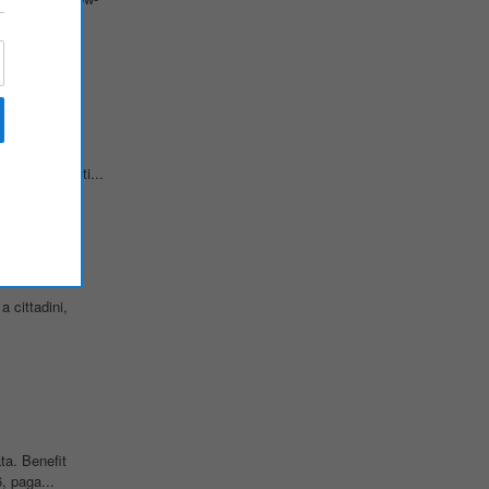
ce...
Conoscenza di
ta. I requisiti...
a cittadini,
ta. Benefit
6, paga...