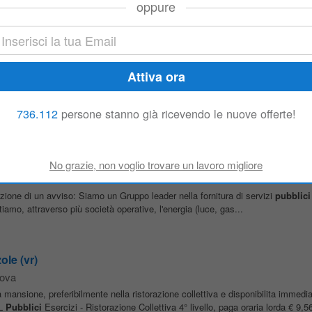
oppure
ontrol of planning, budget, and quality. • Supervision of regulatory complian
e
ulente d'arredo Senior: • Esperienza di almeno 2 anni nello stesso ruolo; • 
enti doti comunicative e predisposizione al
pubblico
; • Propensione alla vendi
736.112
persone stanno già ricevendo le nuove offerte!
za
cezione di un avviso: Siamo un Gruppo leader nella fornitura di servizi
pubblici
stiamo, attraverso più società operative, l'energia (luce, gas...
ole (vr)
tova
mansione, preferibilmente nella ristorazione collettiva e disponibilita immedia
NL
Pubblici
Esercizi - Ristorazione Collettiva 4° livello, paga oraria lorda € 9,5