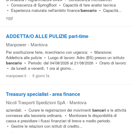
• Conoscenza di SpringBoot • Capacità di fare analisi tecnica
• Esperienza maturata nell'ambito finance/
bancario
• Capacità...
oggi
ADDETTA/O ALLE PULIZIE part-time
Manpower
-
Mantova
Per sostituzione ferie, ricerchiamo con urgenza: • Mansione:
Addetto/a alle pulizie • Luogo di lavoro: Adro (BS) presso un istituto
bancario
• Periodo: dal 04/08/2026 al 21/08/2026 • Orario di lavoro:
• da lunedì a venerdì, 1 ora al giorno...
manpower.it
-
5 giorni fa
Treasury specialist - area finance
Nicoli Trasporti Spedizioni SpA
-
Mantova
aziendali. • Curare le registrazioni dei movimenti
bancari
e le attività
connesse alla tesoreria ordinaria. • Monitorare le disponibilità di
cassa e presidiare i flussi finanziari di breve e medio periodo.
• Gestire le relazioni con istituti di credito...