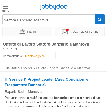
Jobbydoo
Jobbydoo
Settore Bancario, Mantova
Offerte
di
Filtri
Ricevi le offerte
lavoro
Offerte di Lavoro Settore Bancario a Mantova
1 - 15 di 71
Stipendi
Cerca offerte a
Elenco
Risultati di Ricerca - Lavoro Settore Bancario a Mantova
professioni
IT Service & Project Leader (Area Condizioni e
Trasparenza Bancaria)
Blog
Experis S.r.l.
-
Mantova
Per un'importante realtà nel settore
bancario
siamo alla ricerca di un
IT Service & Project Leader da inserire all’interno dell’area Condizioni
e trasparenza
bancaria
. La risorsa entrerà a far parte del team