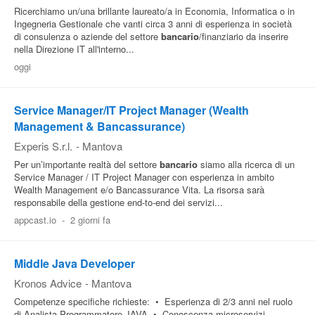
Ricerchiamo un/una brillante laureato/a in Economia, Informatica o in
Ingegneria Gestionale che vanti circa 3 anni di esperienza in società
di consulenza o aziende del settore
bancario
/finanziario da inserire
nella Direzione IT all'interno...
oggi
Service Manager/IT Project Manager (Wealth
Management & Bancassurance)
Experis S.r.l.
-
Mantova
Per un’importante realtà del settore
bancario
siamo alla ricerca di un
Service Manager / IT Project Manager con esperienza in ambito
Wealth Management e/o Bancassurance Vita. La risorsa sarà
responsabile della gestione end-to-end dei servizi...
appcast.io
-
2 giorni fa
Middle Java Developer
Kronos Advice
-
Mantova
Competenze specifiche richieste: • Esperienza di 2/3 anni nel ruolo
di Analista Programmatore JAVA • Conoscenza microservizi