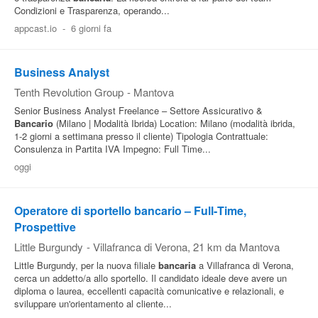
Condizioni e Trasparenza, operando...
Pubblica
appcast.io
-
6 giorni fa
Offerte
Business Analyst
Area
Tenth Revolution Group
-
Mantova
Aziende
Senior Business Analyst Freelance – Settore Assicurativo &
Bancario
(Milano | Modalità Ibrida) Location: Milano (modalità ibrida,
1-2 giorni a settimana presso il cliente) Tipologia Contrattuale:
Consulenza in Partita IVA Impegno: Full Time...
oggi
Operatore di sportello bancario – Full‑Time,
Prospettive
Little Burgundy
-
Villafranca di Verona
, 21 km da Mantova
Little Burgundy, per la nuova filiale
bancaria
a Villafranca di Verona,
cerca un addetto/a allo sportello. Il candidato ideale deve avere un
diploma o laurea, eccellenti capacità comunicative e relazionali, e
sviluppare un'orientamento al cliente...