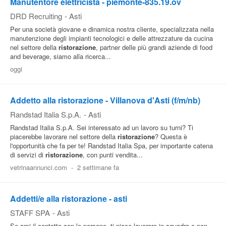
Manutentore elettricista - piemonte-835.19.ov
DRD Recruiting
-
Asti
Per una società giovane e dinamica nostra cliente, specializzata nella
manutenzione degli impianti tecnologici e delle attrezzature da cucina
nel settore della
ristorazione
, partner delle più grandi aziende di food
and beverage, siamo alla ricerca...
oggi
Addetto alla ristorazione - Villanova d'Asti (f/m/nb)
Randstad Italia S.p.A.
-
Asti
Randstad Italia S.p.A. Sei interessato ad un lavoro su turni? Ti
piacerebbe lavorare nel settore della
ristorazione
? Questa è
l'opportunità che fa per te! Randstad Italia Spa, per importante catena
di servizi di
ristorazione
, con punti vendita...
vetrinaannunci.com
-
2 settimane fa
Addetti/e alla ristorazione - asti
STAFF SPA
-
Asti
Se ami il contatto con le persone, ti piace lavorare in squadra e non