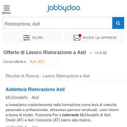
Jobbydoo
Jobbydoo
Ristorazione, Asti
Offerte
di
Filtri
Ricevi le offerte
lavoro
Offerte di Lavoro Ristorazione a Asti
1 - 15 di 88
Stipendi
Cerca offerte a
Risultati di Ricerca - Lavoro Ristorazione a Asti
Elenco
professioni
Addetto/a Ristorazione Asti
McDonald's
-
Asti
Blog
e investiamo costantemente nella formazione come leva di crescita
personale e professionale, attraverso percorsi strutturati, corsi interni
e borse di studio. Posizione Per il
ristorante
McDonald's di Asti
Ovest (AT) e Asti Consorzio (AT) siamo alla ricerca...
mcdonalds.it
-
ieri