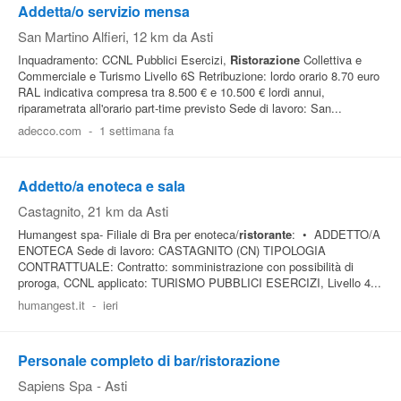
Addetta/o servizio mensa
San Martino Alfieri
, 12 km da Asti
Inquadramento: CCNL Pubblici Esercizi,
Ristorazione
Collettiva e
Commerciale e Turismo Livello 6S Retribuzione: lordo orario 8.70 euro
RAL indicativa compresa tra 8.500 € e 10.500 € lordi annui,
riparametrata all'orario part-time previsto Sede di lavoro: San...
adecco.com
-
1 settimana fa
Addetto/a enoteca e sala
Castagnito
, 21 km da Asti
Humangest spa- Filiale di Bra per enoteca/
ristorante
: • ADDETTO/A
ENOTECA Sede di lavoro: CASTAGNITO (CN) TIPOLOGIA
CONTRATTUALE: Contratto: somministrazione con possibilità di
proroga, CCNL applicato: TURISMO PUBBLICI ESERCIZI, Livello 4...
humangest.it
-
ieri
Personale completo di bar/ristorazione
Sapiens Spa
-
Asti