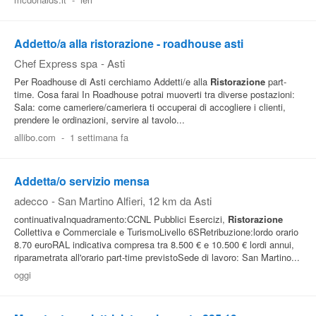
Pubblica
Offerte
Addetto/a alla ristorazione - roadhouse asti
Chef Express spa
-
Asti
Per Roadhouse di Asti cerchiamo Addetti/e alla
Ristorazione
part-
Area
time. Cosa farai In Roadhouse potrai muoverti tra diverse postazioni:
Aziende
Sala: come cameriere/cameriera ti occuperai di accogliere i clienti,
prendere le ordinazioni, servire al tavolo...
allibo.com
-
1 settimana fa
Addetta/o servizio mensa
adecco
-
San Martino Alfieri
, 12 km da Asti
continuativaInquadramento:CCNL Pubblici Esercizi,
Ristorazione
Collettiva e Commerciale e TurismoLivello 6SRetribuzione:lordo orario
8.70 euroRAL indicativa compresa tra 8.500 € e 10.500 € lordi annui,
riparametrata all'orario part-time previstoSede di lavoro: San Martino...
oggi