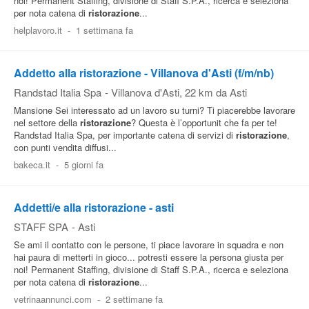
noi! Permanent Staffing, divisione di Staff S.P.A., ricerca e seleziona
per nota catena di
ristorazione
...
helplavoro.it
-
1 settimana fa
Addetto alla ristorazione - Villanova d'Asti (f/m/nb)
Randstad Italia Spa
-
Villanova d'Asti
, 22 km da Asti
Mansione Sei interessato ad un lavoro su turni? Ti piacerebbe lavorare
nel settore della
ristorazione
? Questa è l’opportunit che fa per te!
Randstad Italia Spa, per importante catena di servizi di
ristorazione
,
con punti vendita diffusi...
bakeca.it
-
5 giorni fa
Addetti/e alla ristorazione - asti
STAFF SPA
-
Asti
Se ami il contatto con le persone, ti piace lavorare in squadra e non
hai paura di metterti in gioco... potresti essere la persona giusta per
noi! Permanent Staffing, divisione di Staff S.P.A., ricerca e seleziona
per nota catena di
ristorazione
...
vetrinaannunci.com
-
2 settimane fa