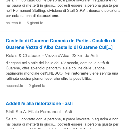
hai paura di metterti in gioco... potresti essere la persona giusta per
noi! Permanent Staffing, divisione di Staff S.P.A., ricerca e seleziona
per nota catena di
ristorazione
...
bakeca.it
-
5 giorni fa
Castello di Guarene Commis de Partie - Castello di
Guarene Vezza d'Alba Castello di Guarene Cui[...]
Relais & Châteaux
-
Vezza d'Alba
, 22 km da Asti
disegnati nello stile dell'Italia del 18° secolo, domina la città di
Guarene, offre splendidi panorami sulle colline delle Langhe,
patrimonio mondiale dell'UNESCO. Nel
ristorante
viene servita una
raffinata cucina piemontese, che offre la possibilità...
appcast.io
-
2 giorni fa
Addetti/e alla ristorazione - asti
Staff S.p.A. Filiale Permanent
-
Asti
Se ami il contatto con le persone, ti piace lavorare in squadra e non
hai paura di metterti in gioco... potresti essere la persona giusta per