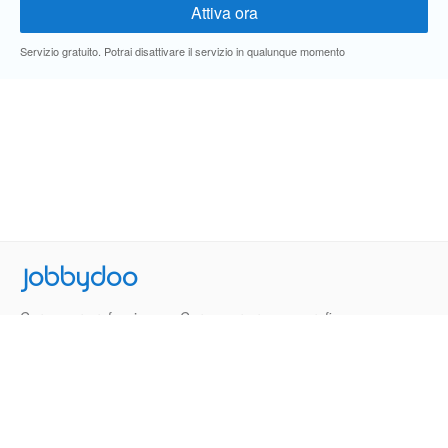
Servizio gratuito. Potrai disattivare il servizio in qualunque momento
Jobbydoo
Cerca per professione
Cerca per area geografica
Cerca per azienda
Termini e Condizioni
Privacy
Contatti
© 2013-2026 Jobbydoo - P.IVA IT02531310346