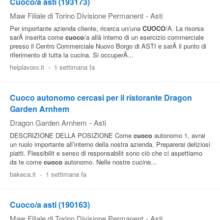
Cuoco/a asti (193173)
Maw Filiale di Torino Divisione Permanent
-
Asti
Per importante azienda cliente, ricerca un/una
CUOCO
/A. La risorsa
sarÃ inserita come
cuoco
/a allâ interno di un esercizio commerciale
presso il Centro Commerciale Nuovo Borgo di ASTI e sarÃ il punto di
riferimento di tutta la cucina. Si occuperÃ...
helplavoro.it
-
1 settimana fa
Cuoco autonomo cercasi per il ristorante Dragon
Garden Arnhem
Dragon Garden Arnhem
-
Asti
DESCRIZIONE DELLA POSIZIONE Come
cuoco
autonomo 1, avrai
un ruolo importante all’interno della nostra azienda. Preparerai deliziosi
piatti. Flessibilit e senso di responsabilit sono ciò che ci aspettiamo
da te come
cuoco
autonomo. Nelle nostre cucine...
bakeca.it
-
1 settimana fa
Cuoco/a asti (190163)
Maw Filiale di Torino Divisione Permanent
-
Asti