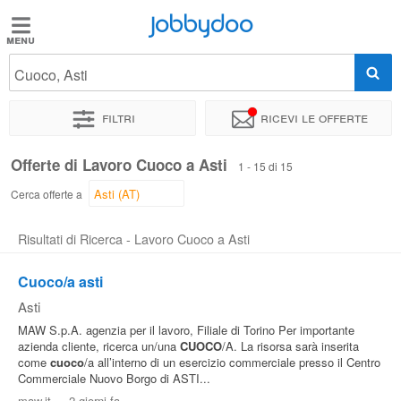
Jobbydoo
Jobbydoo
Cuoco, Asti
Offerte
di
Filtri
Ricevi le offerte
lavoro
Offerte di Lavoro Cuoco a Asti
1 - 15 di 15
Stipendi
Cerca offerte a
Risultati di Ricerca - Lavoro Cuoco a Asti
Elenco
professioni
Cuoco/a asti
Asti
Blog
MAW S.p.A. agenzia per il lavoro, Filiale di Torino Per importante
azienda cliente, ricerca un/una
CUOCO
/A. La risorsa sarà inserita
come
cuoco
/a all’interno di un esercizio commerciale presso il Centro
Commerciale Nuovo Borgo di ASTI...
maw.it
-
2 giorni fa