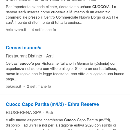
Per importante azienda cliente, ricerchiamo un/una
CUOCO
/A. La
risorsa sarÃ inserita come
cuoco
/a allâ interno di un esercizio
commerciale presso il Centro Commerciale Nuovo Borgo di ASTI e
sarÃ il punto di riferimento di tutta la cucina...
helplavoro.it
-
4 settimane fa
Cercasi cuoco/a
Restaurant Distinto
-
Asti
Cercasi
cuoco
/a per Ristorante italiano in Germania (Colonia) con
esperienza nel setore con vitto e allogio. Si offre un contrattofisso,
meso in regola con le legge tedesche, con vitto e alloggio e una buona
paga....
bakeca.it
-
2 settimane fa
Cuoco Capo Partita (m/f/d) - Ethra Reserve
BLUSERENA SPA
-
Asti
e alle nuove esigenze ricerchiamo
Cuoco
Capo Partita (m/f/d),
disponibili ad unirsi a noi per la stagione estiva 2026 con spirito di