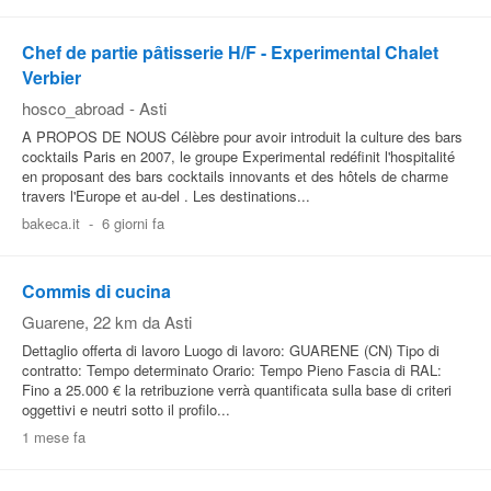
Chef de partie pâtisserie H/F - Experimental Chalet
Verbier
hosco_abroad
-
Asti
A PROPOS DE NOUS Célèbre pour avoir introduit la culture des bars
cocktails Paris en 2007, le groupe Experimental redéfinit l'hospitalité
en proposant des bars cocktails innovants et des hôtels de charme
travers l'Europe et au-del . Les destinations...
bakeca.it
-
6 giorni fa
Commis di cucina
Guarene
, 22 km da Asti
Dettaglio offerta di lavoro Luogo di lavoro: GUARENE (CN) Tipo di
contratto: Tempo determinato Orario: Tempo Pieno Fascia di RAL:
Fino a 25.000 € la retribuzione verrà quantificata sulla base di criteri
oggettivi e neutri sotto il profilo...
1 mese fa