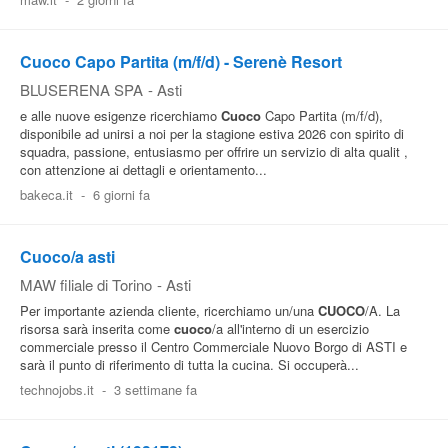
Pubblica
Offerte
Cuoco Capo Partita (m/f/d) - Serenè Resort
BLUSERENA SPA
-
Asti
e alle nuove esigenze ricerchiamo
Cuoco
Capo Partita (m/f/d),
Area
disponibile ad unirsi a noi per la stagione estiva 2026 con spirito di
Aziende
squadra, passione, entusiasmo per offrire un servizio di alta qualit ,
con attenzione ai dettagli e orientamento...
bakeca.it
-
6 giorni fa
Cuoco/a asti
MAW filiale di Torino
-
Asti
Per importante azienda cliente, ricerchiamo un/una
CUOCO
/A. La
risorsa sarà inserita come
cuoco
/a all'interno di un esercizio
commerciale presso il Centro Commerciale Nuovo Borgo di ASTI e
sarà il punto di riferimento di tutta la cucina. Si occuperà...
technojobs.it
-
3 settimane fa