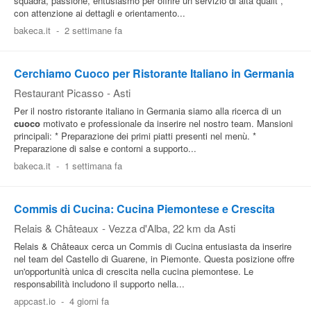
squadra, passione, entusiasmo per offrire un servizio di alta qualit ,
con attenzione ai dettagli e orientamento...
bakeca.it
-
2 settimane fa
Cerchiamo Cuoco per Ristorante Italiano in Germania
Restaurant Picasso
-
Asti
Per il nostro ristorante italiano in Germania siamo alla ricerca di un
cuoco
motivato e professionale da inserire nel nostro team. Mansioni
principali: * Preparazione dei primi piatti presenti nel menù. *
Preparazione di salse e contorni a supporto...
bakeca.it
-
1 settimana fa
Commis di Cucina: Cucina Piemontese e Crescita
Relais & Châteaux
-
Vezza d'Alba
, 22 km da Asti
Relais & Châteaux cerca un Commis di Cucina entusiasta da inserire
nel team del Castello di Guarene, in Piemonte. Questa posizione offre
un'opportunità unica di crescita nella cucina piemontese. Le
responsabilità includono il supporto nella...
appcast.io
-
4 giorni fa